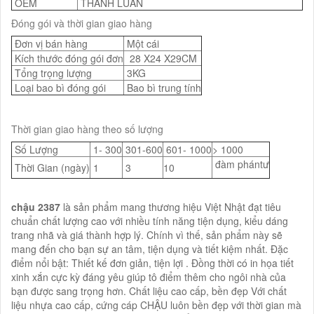
OEM
THÀNH LUÂN
Đóng gói và thời gian giao hàng
Đơn vị bán hàng
Một cái
Kích thước đóng gói đơn
28 X24 X29CM
Tổng trọng lượng
3KG
Loại bao bì đóng gói
Bao bì trung tính
Thời gian giao hàng theo số lượng
Số Lượng
1- 300
301-600
601- 1000
> 1000
đàm phántư
Thời Gian (ngày)
1
3
10
chậu 2387
là sản phẩm mang thương hiệu Việt Nhật đạt tiêu
chuẩn chất lượng cao với nhiều tính năng tiện dụng, kiểu dáng
trang nhã và giá thành hợp lý. Chính vì thế, sản phẩm này sẽ
mang đến cho bạn sự an tâm, tiện dụng và tiết kiệm nhất. Đặc
điểm nổi bật: Thiết kế đơn giản, tiện lợi . Đồng thời có in họa tiết
xinh xắn cực kỳ đáng yêu giúp tô điểm thêm cho ngôi nhà của
bạn được sang trọng hơn. Chất liệu cao cấp, bền đẹp Với chất
liệu nhựa cao cấp, cứng cáp CHẬU luôn bền đẹp với thời gian mà