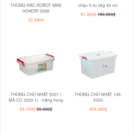
THÙNG RÁC ROBOT MINI
chậu 3 cu 2kg 49 cm
HOKORI 5268
91.300₫
183.000₫
32.500₫
THÙNG CHỮ NHẬT 5331 (
THÙNG CHỮ NHẬT 145-
MÃ CŨ 3333-1) - trắng trong
5330
53.100₫
99.000₫
409.200₫