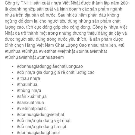
Công ty TNHH sản xuất nhựa Việt Nhật được thành lập năm 2001
là doanh nghiệp sản xuất và kinh doanh các sản phẩm ngành
nhựa trên địa bàn cả nước. Sau nhiều năm phấn đấu không
ngừng để đem lại cho người tiêu dùng những sản phẩm chất
lượng cao, tích cực đóng góp cho cộng đồng, Công ty nhựa Việt
Nhật đã trở thành một trong những thương thiệu đáng tin cậy và
được người tiêu dùng trong nước yêu thích, là sản phẩm được
bình chọn Hàng Việt Nam Chất Lượng Cao nhiều năm liền. #tủ
#tunhua #tủnhựa #vietnhat #việtnhật #tunhuavietnhat
#tủnhựaviệtnhật #tunhuatreem
#donhuagiadunggiảechatluongcao
#đồ nhựa gia dụng giá rẻ chất lương cao
# thau nhựa
#thaunhua
#thùng nhựa
#sản xuất nhựa
#sanxuatnhua
#vietnhatplastic
#donhuagiadungvietnhat
#đồ nhựa gia dụng việt nhật
#đồ nhựa gia dụng hà nội
#donhuagiadunghanoi