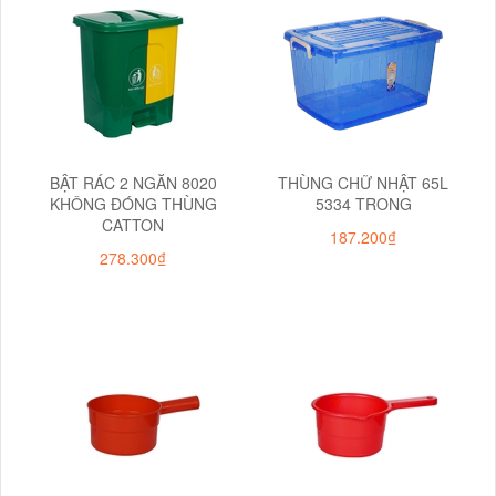
BẬT RÁC 2 NGĂN 8020
THÙNG CHỮ NHẬT 65L
KHÔNG ĐÓNG THÙNG
5334 TRONG
CATTON
187.200₫
278.300₫