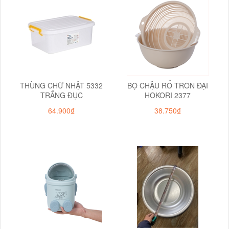
THÙNG CHỮ NHẬT 5332
BỘ CHẬU RỔ TRÒN ĐẠI
TRẮNG ĐỤC
HOKORI 2377
64.900₫
38.750₫