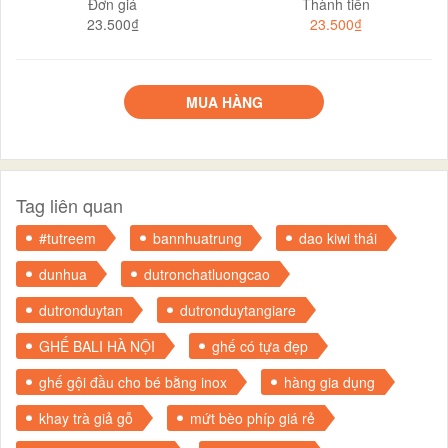
Đơn giá
Thành tiền
23.500₫
23.500₫
MUA HÀNG
Tag liên quan
#tutreem
bannhuatrung
dao kiwi thái
dunhua
dutronchatluongcao
dutronduytan
dutronduytangiare
GHẾ BALI HÀ NỘI
ghế có tựa đẹp
ghế gội đầu cho bé bằng inox
hàng gia dụng
khay trà giả gỗ
mứt bèo phíp giá rẻ