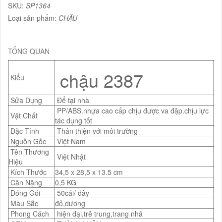
SKU:
SP1364
Loại sản phẩm:
CHẬU
TỔNG QUAN
chậu 2387
Kiểu
Sửa Dụng
Để tại nhà
PP/ABS.nhựa cao cấp chịu được va đập.chịu lực
Vật Chất
tác dụng tốt
Đặc Tính
Thân thiện với môi trường
Nguồn Gốc
Việt Nam
Tên Thương
Việt Nhật
Hiệu
Kích Thước
34,5 x 28,5 x 13.5 cm
Cân Nặng
0,5 KG
Đóng Gói
50cái/ dây
Màu Sắc
đỏ,dương
Phong Cách
hiện đại,trẻ trung,trang nhã