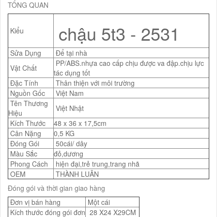
TỔNG QUAN
chậu 5t3 - 2531
Kiểu
Sửa Dụng
Để tại nhà
PP/ABS.nhựa cao cấp chịu được va đập.chịu lực
Vật Chất
tác dụng tốt
Đặc Tính
Thân thiện với môi trường
Nguồn Gốc
Việt Nam
Tên Thương
Việt Nhật
Hiệu
Kích Thước
48 x 36 x 17,5cm
Cân Nặng
0,5 KG
Đóng Gói
50cái/ dây
Màu Sắc
đỏ,dương
Phong Cách
hiện đại,trẻ trung,trang nhã
OEM
THÀNH LUÂN
Đóng gói và thời gian giao hàng
Đơn vị bán hàng
Một cái
Kích thước đóng gói đơn
28 X24 X29CM