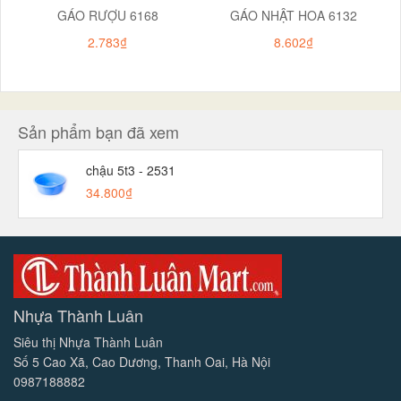
GÁO RƯỢU 6168
GÁO NHẬT HOA 6132
2.783₫
8.602₫
Sản phẩm bạn đã xem
chậu 5t3 - 2531
34.800₫
Nhựa Thành Luân
Siêu thị Nhựa Thành Luân
Số 5 Cao Xã, Cao Dương, Thanh Oai, Hà Nội
0987188882