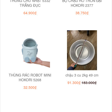
THÙNG CHỮ NHẬT 5332
BỘ CHẬU RỔ TRÒN ĐẠI
TRẮNG ĐỤC
HOKORI 2377
64.900₫
38.750₫
THÙNG RÁC ROBOT MINI
chậu 3 cu 2kg 49 cm
HOKORI 5268
91.300₫
183.000₫
32.500₫