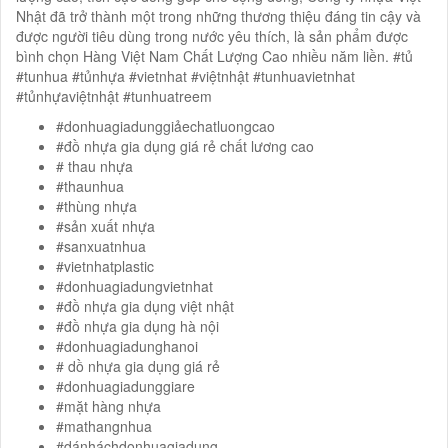
Nhật đã trở thành một trong những thương thiệu đáng tin cậy và
được người tiêu dùng trong nước yêu thích, là sản phẩm được
bình chọn Hàng Việt Nam Chất Lượng Cao nhiều năm liền. #tủ
#tunhua #tủnhựa #vietnhat #việtnhật #tunhuavietnhat
#tủnhựaviệtnhật #tunhuatreem
#donhuagiadunggiảechatluongcao
#đồ nhựa gia dụng giá rẻ chất lương cao
# thau nhựa
#thaunhua
#thùng nhựa
#sản xuất nhựa
#sanxuatnhua
#vietnhatplastic
#donhuagiadungvietnhat
#đồ nhựa gia dụng việt nhật
#đồ nhựa gia dụng hà nội
#donhuagiadunghanoi
# dồ nhựa gia dụng giá rẻ
#donhuagiadunggiare
#mặt hàng nhựa
#mathangnhua
#dánháchdonhuagiadung