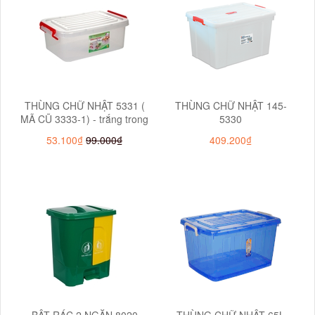
THÙNG CHỮ NHẬT 5331 (
THÙNG CHỮ NHẬT 145-
MÃ CŨ 3333-1) - trắng trong
5330
53.100₫
99.000₫
409.200₫
BẬT RÁC 2 NGĂN 8020
THÙNG CHỮ NHẬT 65L