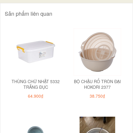
Sản phẩm liên quan
THÙNG CHỮ NHẬT 5332
BỘ CHẬU RỔ TRÒN ĐẠI
TRẮNG ĐỤC
HOKORI 2377
64.900₫
38.750₫