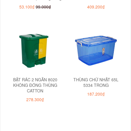
53.100₫
99.000₫
409.200₫
BẬT RÁC 2 NGĂN 8020
THÙNG CHỮ NHẬT 65L
KHÔNG ĐÓNG THÙNG
5334 TRONG
CATTON
187.200₫
278.300₫