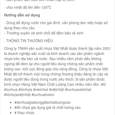
- chịu nhiệt độ lên đến 120*C
Hướng dẫn sử dụng
- Dùng để đựng nước cho gia đình, văn phòng làm việc hoặc sử
dụng theo nhu cầu
- Thường xuyên vệ sinh chổi để đảm bảo vệ sinh
. THÔNG TIN THƯƠNG HIỆU:
Công ty TNHH sản xuất nhựa Việt Nhật được thành lập năm 2001
là doanh nghiệp sản xuất và kinh doanh các sản phẩm ngành
nhựa trên địa bàn cả nước. Sau nhiều năm phấn đấu không
ngừng để đem lại cho người tiêu dùng những sản phẩm chất
lượng cao, tích cực đóng góp cho cộng đồng, Công ty nhựa Việt
Nhật đã trở thành một trong những thương thiệu đáng tin cậy và
được người tiêu dùng trong nước yêu thích, là sản phẩm được
bình chọn Hàng Việt Nam Chất Lượng Cao nhiều năm liền. #tủ
#tunhua #tủnhựa #vietnhat #việtnhật #tunhuavietnhat
#tủnhựaviệtnhật #tunhuatreem
#donhuagiadunggiảechatluongcao
#đồ nhựa gia dụng giá rẻ chất lương cao
# thau nhựa