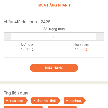
MUA HÀNG NHANH
chậu 4t2 đài loan - 2428
Số lượng mua
-
+
Đơn giá
Thành tiền
14.800₫
14.800₫
MUA HÀNG
Tag liên quan
#tutreem
dao kiwi thái
dunhua