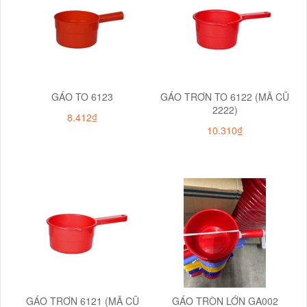
GÁO TO 6123
GÁO TRƠN TO 6122 (MÃ CŨ
2222)
8.412₫
10.310₫
GÁO TRƠN 6121 (MÃ CŨ
GÁO TRÒN LỚN GA002