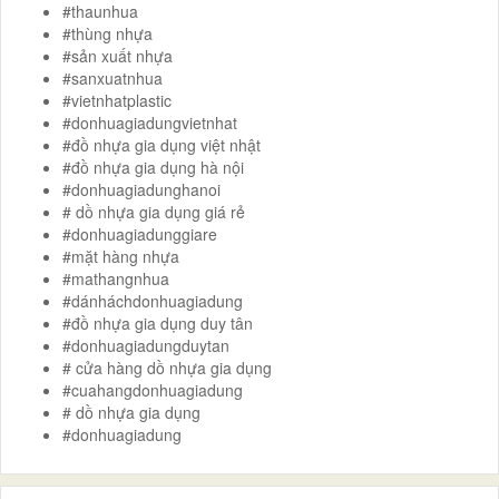
#thaunhua
#thùng nhựa
#sản xuất nhựa
#sanxuatnhua
#vietnhatplastic
#donhuagiadungvietnhat
#đồ nhựa gia dụng việt nhật
#đồ nhựa gia dụng hà nội
#donhuagiadunghanoi
# dồ nhựa gia dụng giá rẻ
#donhuagiadunggiare
#mặt hàng nhựa
#mathangnhua
#dánháchdonhuagiadung
#đồ nhựa gia dụng duy tân
#donhuagiadungduytan
# cửa hàng dồ nhựa gia dụng
#cuahangdonhuagiadung
# dồ nhựa gia dụng
#donhuagiadung