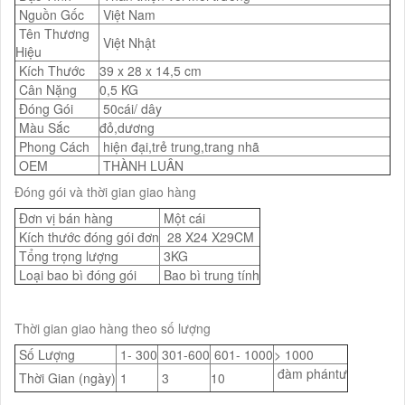
Nguồn Gốc
Việt Nam
Tên Thương
Việt Nhật
Hiệu
Kích Thước
39 x 28 x 14,5 cm
Cân Nặng
0,5 KG
Đóng Gói
50cái/ dây
Màu Sắc
đỏ,dương
Phong Cách
hiện đại,trẻ trung,trang nhã
OEM
THÀNH LUÂN
Đóng gói và thời gian giao hàng
Đơn vị bán hàng
Một cái
Kích thước đóng gói đơn
28 X24 X29CM
Tổng trọng lượng
3KG
Loại bao bì đóng gói
Bao bì trung tính
Thời gian giao hàng theo số lượng
Số Lượng
1- 300
301-600
601- 1000
> 1000
đàm phántư
Thời Gian (ngày)
1
3
10