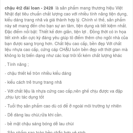
chậu 4t2 đài loan - 2428
là sản phẩm mang thương hiệu Việt
Nhật đạt tiêu chuẩn chất lượng cao với nhiều tính năng tiện dụng,
kiểu dáng trang nhã và giá thành hợp lý. Chính vì thế, sản phẩm
này sẽ mang đến cho bạn sự an tâm, tiện dụng và tiết kiệm nhất.
Đặc điểm nổi bật: Thiết kế đơn giản, tiện lợi . Đồng thời có in họa
tiết xinh xắn cực kỳ đáng yêu giúp tô điểm thêm cho ngôi nhà của
bạn được sang trọng hơn. Chất liệu cao cấp, bền đẹp Với chất
liệu nhựa cao cấp, cứng cáp CHẬU luôn bền đẹp với thời gian mà
không lo bị biến dạng như các loại trôi lổi kém chất lượng khác
. Tính năng ;
- chậu thiết kế tròn nhiều kiểu dáng
- kiểu cách trẻ trung trang nhã
- Với chất liệu là nhựa cứng cao cấp,nên ghế chịu được va đập
,chịu lực tác dụng tốt
- Tuổi thọ sản phẩm cao dù có để ở ngoài môi trường tự nhiên
- Dễ dàng lau chùi,rửa khi cần.
- bề mặt chậu sáng bóng dễ lau chùi
- Sản phẩm san toàn bền chắc hợp vệ sinh.