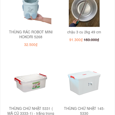
THÙNG RÁC ROBOT MINI
chậu 3 cu 2kg 49 cm
HOKORI 5268
91.300₫
183.000₫
32.500₫
THÙNG CHỮ NHẬT 5331 (
THÙNG CHỮ NHẬT 145-
MÃ CŨ 3333-1) - trắng trong
5330