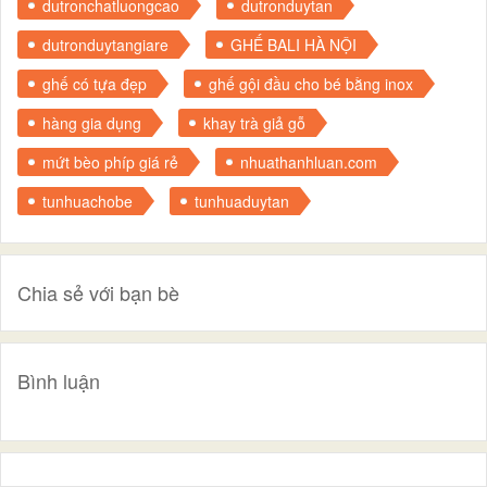
dutronchatluongcao
dutronduytan
dutronduytangiare
GHẾ BALI HÀ NỘI
ghế có tựa đẹp
ghế gội đầu cho bé bằng inox
hàng gia dụng
khay trà giả gỗ
mứt bèo phíp giá rẻ
nhuathanhluan.com
tunhuachobe
tunhuaduytan
Chia sẻ với bạn bè
Bình luận