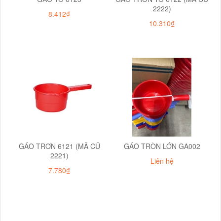
2222)
8.412₫
10.310₫
GÁO TRƠN 6121 (MÃ CŨ
GÁO TRÒN LỚN GA002
2221)
Liên hệ
7.780₫