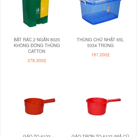
BẬT RÁC 2 NGĂN 8020
THÙNG CHỮ NHẬT 65L
KHÔNG ĐÓNG THÙNG
5334 TRONG
CATTON
187.200₫
278.300₫
GÁO TO 6123
GÁO TRƠN TO 6122 (MÃ CŨ