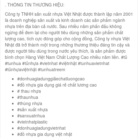
. THÔNG TIN THƯƠNG HIỆU:
Công ty TNHH sản xuất nhựa Việt Nhật được thành lập năm 2001
là doanh nghiệp sản xuất và kinh doanh các sản phẩm ngành
nhựa trên địa bàn cả nước. Sau nhiều năm phấn đấu không
ngừng để đem lại cho người tiêu dùng những sản phẩm chất
lượng cao, tích cực đóng góp cho cộng đồng, Công ty nhựa Việt
Nhật đã trở thành một trong những thương thiệu đáng tin cậy và
được người tiêu dùng trong nước yêu thích, là sản phẩm được
bình chọn Hàng Việt Nam Chất Lượng Cao nhiều năm liền. #tủ
#tunhua #tủnhựa #vietnhat #việtnhật #tunhuavietnhat
#tủnhựaviệtnhật #tunhuatreem
#donhuagiadunggiảechatluongcao
#đồ nhựa gia dụng giá rẻ chất lương cao
# thau nhựa
#thaunhua
#thùng nhựa
#sản xuất nhựa
#sanxuatnhua
#vietnhatplastic
#donhuagiadungvietnhat
#đồ nhựa gia dụng việt nhật