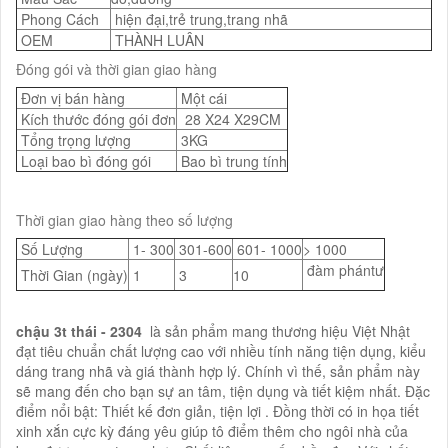
Phong Cách
hiện đại,trẻ trung,trang nhã
OEM
THÀNH LUÂN
Đóng gói và thời gian giao hàng
Đơn vị bán hàng
Một cái
Kích thước đóng gói đơn
28 X24 X29CM
Tổng trọng lượng
3KG
Loại bao bì đóng gói
Bao bì trung tính
Thời gian giao hàng theo số lượng
Số Lượng
1- 300
301-600
601- 1000
> 1000
đàm phántư
Thời Gian (ngày)
1
3
10
chậu 3t thái - 2304
là sản phẩm mang thương hiệu Việt Nhật
đạt tiêu chuẩn chất lượng cao với nhiều tính năng tiện dụng, kiểu
dáng trang nhã và giá thành hợp lý. Chính vì thế, sản phẩm này
sẽ mang đến cho bạn sự an tâm, tiện dụng và tiết kiệm nhất. Đặc
điểm nổi bật: Thiết kế đơn giản, tiện lợi . Đồng thời có in họa tiết
xinh xắn cực kỳ đáng yêu giúp tô điểm thêm cho ngôi nhà của