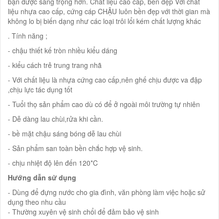
bạn được sang trọng hơn. Chất liệu cao cấp, bền đẹp Với chất
liệu nhựa cao cấp, cứng cáp CHẬU luôn bền đẹp với thời gian mà
không lo bị biến dạng như các loại trôi lổi kém chất lượng khác
. Tính năng ;
- chậu thiết kế tròn nhiều kiểu dáng
- kiểu cách trẻ trung trang nhã
- Với chất liệu là nhựa cứng cao cấp,nên ghế chịu được va đập
,chịu lực tác dụng tốt
- Tuổi thọ sản phẩm cao dù có để ở ngoài môi trường tự nhiên
- Dễ dàng lau chùi,rửa khi cần.
- bề mặt chậu sáng bóng dễ lau chùi
- Sản phẩm san toàn bền chắc hợp vệ sinh.
- chịu nhiệt độ lên đến 120*C
Hướng dẫn sử dụng
- Dùng để đựng nước cho gia đình, văn phòng làm việc hoặc sử
dụng theo nhu cầu
- Thường xuyên vệ sinh chổi để đảm bảo vệ sinh