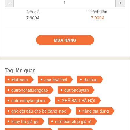
-
+
Đơn giá
Thành tiền
7.900₫
7.900₫
MUA HÀNG
Tag liên quan
#tutreem
dao kiwi thái
dunhua
dutronchatluongcao
dutronduytan
dutronduytangiare
GHẾ BALI HÀ NỘI
ghế gội đầu cho bé bằng inox
hàng gia dụng
khay trà giả gỗ
mứt bèo phíp giá rẻ