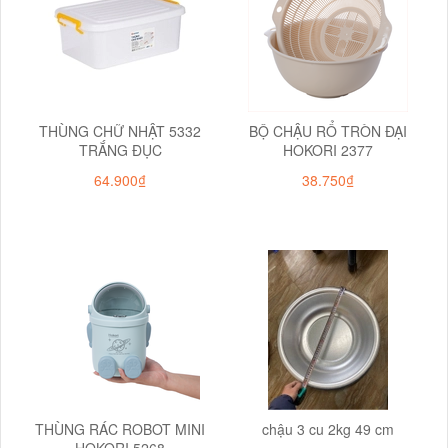
THÙNG CHỮ NHẬT 5332
BỘ CHẬU RỔ TRÒN ĐẠI
TRẮNG ĐỤC
HOKORI 2377
64.900₫
38.750₫
THÙNG RÁC ROBOT MINI
chậu 3 cu 2kg 49 cm
HOKORI 5268