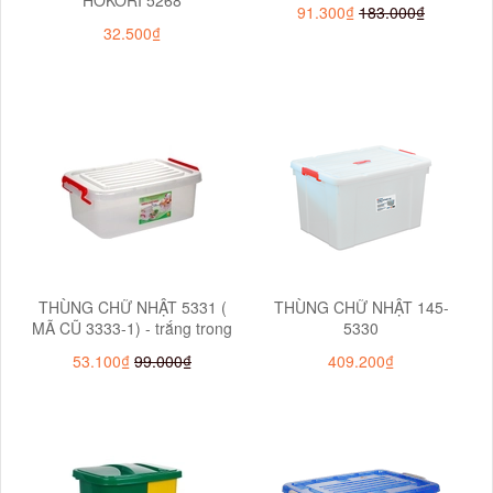
91.300₫
183.000₫
32.500₫
THÙNG CHỮ NHẬT 5331 (
THÙNG CHỮ NHẬT 145-
MÃ CŨ 3333-1) - trắng trong
5330
53.100₫
99.000₫
409.200₫