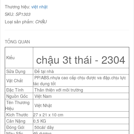
Thương hiệu:
việt nhật
SKU:
SP1303
Loại sản phẩm:
CHẬU
TỔNG QUAN
chậu 3t thái - 2304
Kiểu
Sửa Dụng
Để tại nhà
PP/ABS.nhựa cao cấp chịu được va đập.chịu lực
Vật Chất
tác dụng tốt
Đặc Tính
Thân thiện với môi trường
Nguồn Gốc
Việt Nam
Tên Thương
Việt Nhật
Hiệu
Kích Thước
27 x 21 x 10 cm
Cân Nặng
0,5 KG
Đóng Gói
50cái/ dây
Màu Sắc
đỏ,dương