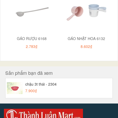
GÁO RƯỢU 6168
GÁO NHẬT HOA 6132
2.783₫
8.602₫
Sản phẩm bạn đã xem
chậu 3t thái - 2304
7.900₫