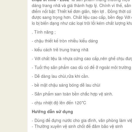
dáng trang nhã và giá thành hợp lý. Chính vì thế, sả
điểm nổi bật: Thiết kế đơn giản, tiện lợi . Đồng thời 
được sang trọng hơn. Chất liệu cao cấp, bền đẹp Với
lo bị biến dạng như các loại trôi lổi kém chất lượng kh
. Tính năng ;
- chậu thiết kế tròn nhiều kiểu dáng
- kiểu cách trẻ trung trang nhã
- Với chất liệu là nhựa cứng cao cấp,nên ghế chịu đượ
- Tuổi thọ sản phẩm cao dù có để ở ngoài môi trường
- Dễ dàng lau chùi,rửa khi cần.
- bề mặt chậu sáng bóng dễ lau chùi
- Sản phẩm san toàn bền chắc hợp vệ sinh.
- chịu nhiệt độ lên đến 120*C
Hướng dẫn sử dụng
- Dùng để đựng nước cho gia đình, văn phòng làm vi
- Thường xuyên vệ sinh chổi để đảm bảo vệ sinh