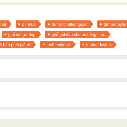
hái
dunhua
dutronchatluongcao
dutronduyta
ghế có tựa đẹp
ghế gội đầu cho bé bằng inox
t bèo phíp giá rẻ
tunhuachobe
tunhuaduytan