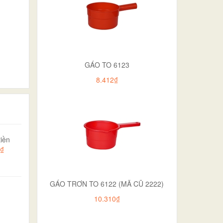
GÁO TO 6123
8.412₫
iền
0₫
GÁO TRƠN TO 6122 (MÃ CŨ 2222)
10.310₫