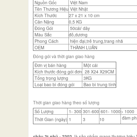
Nguồn Gốc
Việt Nam
Tên Thương Hiệu
Việt Nhật
Kích Thước
27 x 21 x 10 cm
Cân Nặng
0,5 KG
Đóng Gói
50cái/ dây
Màu Sắc
đỏ,dương
Phong Cách
hiện đại,trẻ trung,trang nhã
OEM
THÀNH LUÂN
Đóng gói và thời gian giao hàng
Đơn vị bán hàng
Một cái
Kích thước đóng gói đơn
28 X24 X29CM
Tổng trọng lượng
3KG
Loại bao bì đóng gói
Bao bì trung tính
Thời gian giao hàng theo số lượng
Số Lượng
1- 300
301-600
601- 1000
> 1000
đàm ph
Thời Gian (ngày)
1
3
10
chậu 3t nhũ - 2302
là sản phẩm mang thương hiệu Việ