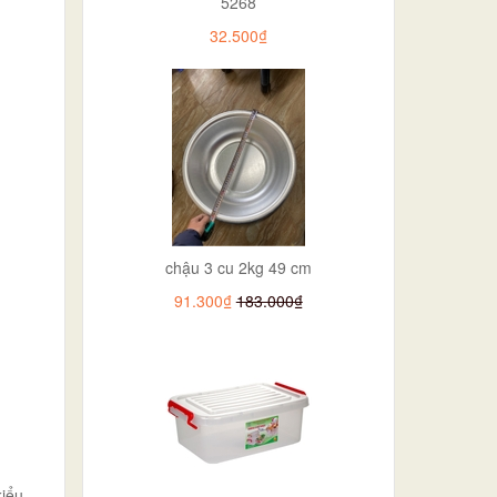
5268
32.500₫
chậu 3 cu 2kg 49 cm
91.300₫
183.000₫
kiểu