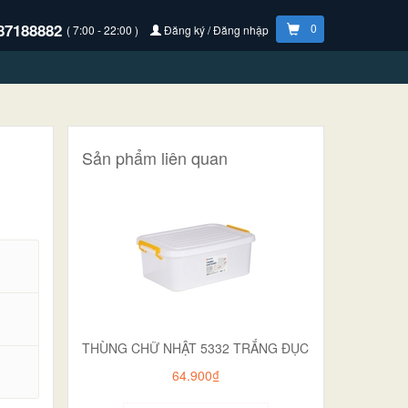
87188882
0
( 7:00 - 22:00 )
Đăng ký / Đăng nhập
Sản phẩm liên quan
THÙNG CHỮ NHẬT 5332 TRẮNG ĐỤC
.
64.900₫