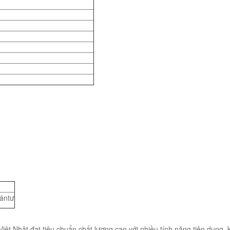
ántư
t Nhật đạt tiêu chuẩn chất lượng cao với nhiều tính năng tiện dụng, 