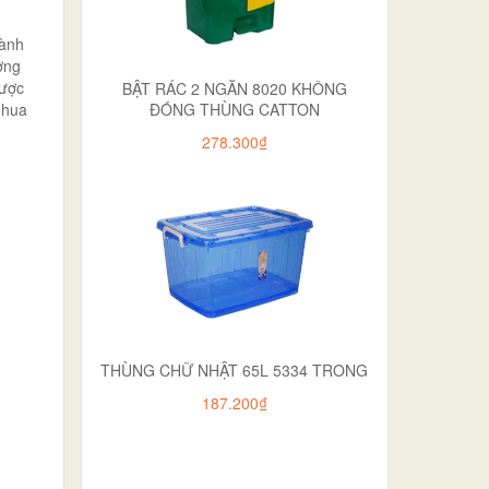
gành
ợng
được
BẬT RÁC 2 NGĂN 8020 KHÔNG
nhua
ĐÓNG THÙNG CATTON
278.300₫
THÙNG CHỮ NHẬT 65L 5334 TRONG
187.200₫