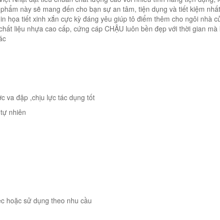
n phẩm này sẽ mang đến cho bạn sự an tâm, tiện dụng và tiết kiệm nhấ
có in họa tiết xinh xắn cực kỳ đáng yêu giúp tô điểm thêm cho ngôi nhà 
 chất liệu nhựa cao cấp, cứng cáp CHẬU luôn bền đẹp với thời gian mà
ác
c va đập ,chịu lực tác dụng tốt
 tự nhiên
ệc hoặc sử dụng theo nhu cầu