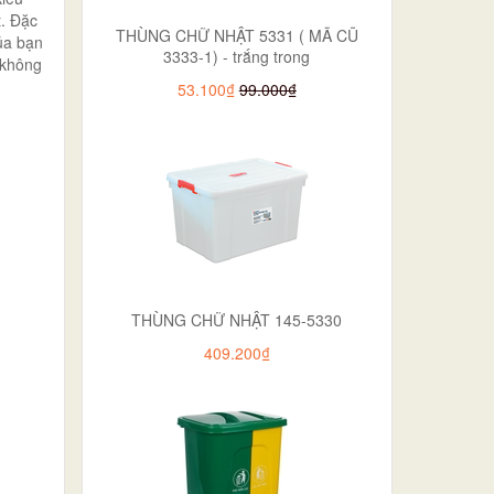
t. Đặc
THÙNG CHỮ NHẬT 5331 ( MÃ CŨ
của bạn
3333-1) - trắng trong
 không
53.100₫
99.000₫
THÙNG CHỮ NHẬT 145-5330
409.200₫