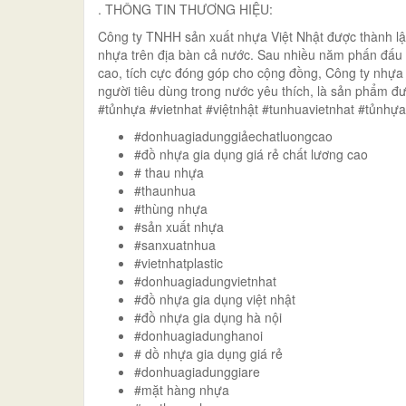
. THÔNG TIN THƯƠNG HIỆU:
Công ty TNHH sản xuất nhựa Việt Nhật được thành l
nhựa trên địa bàn cả nước. Sau nhiều năm phấn đấu
cao, tích cực đóng góp cho cộng đồng, Công ty nhựa 
người tiêu dùng trong nước yêu thích, là sản phẩm 
#tủnhựa #vietnhat #việtnhật #tunhuavietnhat #tủnhự
#donhuagiadunggiảechatluongcao
#đồ nhựa gia dụng giá rẻ chất lương cao
# thau nhựa
#thaunhua
#thùng nhựa
#sản xuất nhựa
#sanxuatnhua
#vietnhatplastic
#donhuagiadungvietnhat
#đồ nhựa gia dụng việt nhật
#đồ nhựa gia dụng hà nội
#donhuagiadunghanoi
# dồ nhựa gia dụng giá rẻ
#donhuagiadunggiare
#mặt hàng nhựa