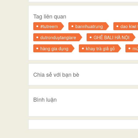
Tag liên quan
#tutreem
bannhuatrung
dao kiwi t
dutronduytangiare
GHẾ BALI HÀ NỘI
hàng gia dụng
khay trà giả gỗ
mứ
Chia sẻ với bạn bè
Bình luận