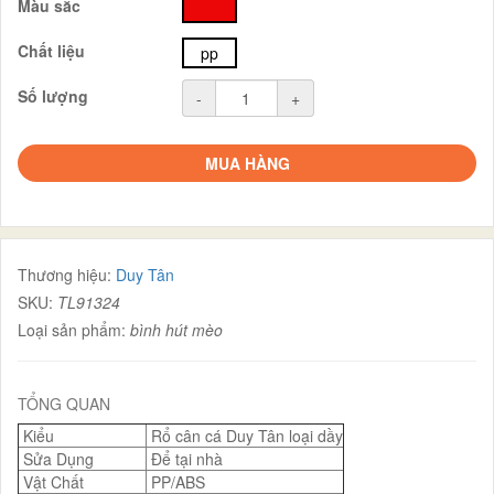
Màu sắc
đỏ
Chất liệu
pp
Số lượng
-
+
MUA HÀNG
Thương hiệu:
Duy Tân
SKU:
TL91324
Loại sản phẩm:
bình hút mèo
TỔNG QUAN
Kiểu
Rổ cân cá Duy Tân loại dầy
Sửa Dụng
Để tại nhà
Vật Chất
PP/ABS