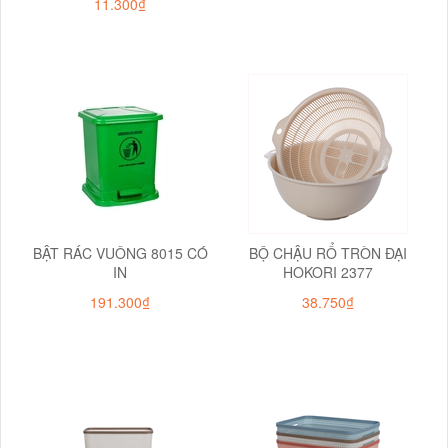
11.300₫
BẬT RÁC VUÔNG 8015 CÓ
BỘ CHẬU RỔ TRÒN ĐẠI
IN
HOKORI 2377
191.300₫
38.750₫