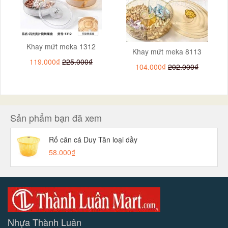
Khay mứt meka 1312
Khay mứt meka 8113
119.000₫
225.000₫
104.000₫
202.000₫
Sản phẩm bạn đã xem
Rổ cân cá Duy Tân loại dầy
58.000₫
Nhựa Thành Luân