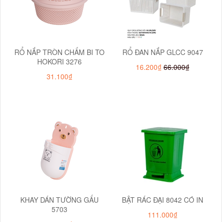
RỔ NẮP TRÒN CHẤM BI TO
RỔ ĐAN NẮP GLCC 9047
HOKORI 3276
16.200₫
66.000₫
31.100₫
KHAY DÁN TƯỜNG GẤU
BẬT RÁC ĐẠI 8042 CÓ IN
5703
111.000₫