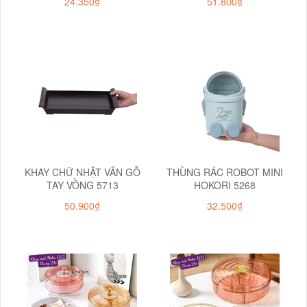
24.350₫
51.800₫
KHAY CHỮ NHẬT VÂN GỖ
THÙNG RÁC ROBOT MINI
TAY VỒNG 5713
HOKORI 5268
50.900₫
32.500₫