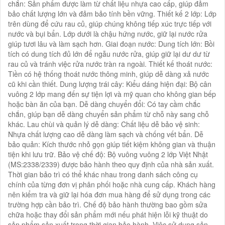
chắn: Sản phẩm được làm từ chất liệu nhựa cao cấp, giúp đảm
bảo chất lượng lớn và đảm bảo tính bền vững. Thiết kế 2 lớp: Lớp
trên dùng để cứu rau củ, giúp chúng không tiếp xúc trực tiếp với
nước và bụi bẩn. Lớp dưới là chậu hứng nước, giữ lại nước rửa
giúp tươi lâu và làm sạch hơn. Giai đoạn nước: Dung tích lớn: Bồi
tích có dung tích đủ lớn để ngẫu nước rửa, giúp giữ lại dư dư từ
rau củ và tránh việc rửa nước tràn ra ngoài. Thiết kế thoát nước:
Tiền có hệ thống thoát nước thông minh, giúp dễ dàng xả nước
cũ khi cần thiết. Dung lượng trái cây: Kiểu dáng hiện đại: Bộ cân
vuông 2 lớp mang đến sự tiện lợi và mỹ quan cho không gian bếp
hoặc bàn ăn của bạn. Dễ dàng chuyển đổi: Có tay cầm chắc
chắn, giúp bạn dễ dàng chuyển sản phẩm từ chỗ này sang chỗ
khác. Lau chùi và quản lý dễ dàng: Chất liệu dễ bảo vệ sinh:
Nhựa chất lượng cao dễ dàng làm sạch và chống vết bẩn. Dễ
bảo quản: Kích thước nhỏ gọn giúp tiết kiệm không gian và thuận
tiện khi lưu trữ. Bảo vệ chế độ: Bộ vuông vuông 2 lớp Việt Nhật
(MS:2338/2339) được bảo hành theo quy định của nhà sản xuất.
Thời gian bảo trì có thể khác nhau trong danh sách công cụ
chính của từng đơn vị phân phối hoặc nhà cung cấp. Khách hàng
nên kiểm tra và giữ lại hóa đơn mua hàng để sử dụng trong các
trường hợp cần bảo trì. Chế độ bảo hành thường bao gồm sửa
chữa hoặc thay đổi sản phẩm mới nếu phát hiện lỗi kỹ thuật do
sản phẩm sản xuất trong thời gian bảo hành. Việc sử dụng sản