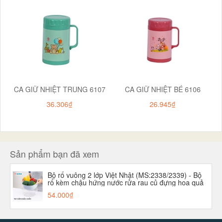
CA GIỮ NHIỆT TRUNG 6107
CA GIỮ NHIỆT BÉ 6106
36.306₫
26.945₫
Sản phẩm bạn đã xem
Bộ rổ vuông 2 lớp Việt Nhật (MS:2338/2339) - Bộ
rổ kèm chậu hứng nước rửa rau củ đựng hoa quả
trái cây aladanh-net-vn
54.000₫