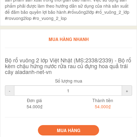
phẩm phải được làm theo hướng dẫn sử dụng của nhà sản xuất
để đảm bảo quyền lợi bảo hành.#rổvuông2lớp #rổ_vuông_2_lớp
#rovuong2lop #ro_vuong_2_lop
MUA HÀNG NHANH
Bộ rổ vuông 2 lớp Việt Nhật (MS:2338/2339) - Bộ rổ
kèm chậu hứng nước rửa rau củ đựng hoa quả trái
cây aladanh-net-vn
Số lượng mua
-
+
Đơn giá
Thành tiền
54.000₫
54.000₫
MUA HÀNG