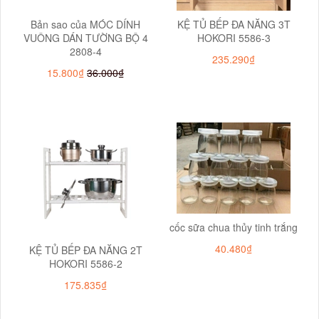
Bản sao của MÓC DÍNH
KỆ TỦ BẾP ĐA NĂNG 3T
VUÔNG DÁN TƯỜNG BỘ 4
HOKORI 5586-3
2808-4
235.290₫
15.800₫
36.000₫
cốc sữa chua thủy tinh trắng
40.480₫
KỆ TỦ BẾP ĐA NĂNG 2T
HOKORI 5586-2
175.835₫