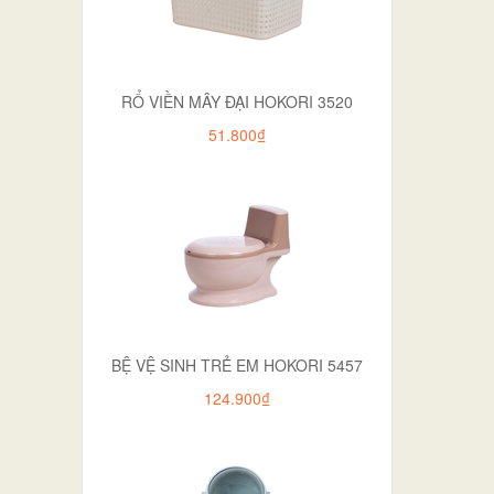
RỔ VIỀN MÂY ĐẠI HOKORI 3520
51.800₫
BỆ VỆ SINH TRẺ EM HOKORI 5457
124.900₫