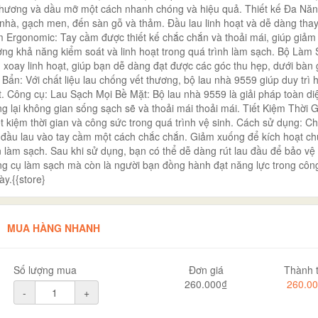
ết thương và dầu mỡ một cách nhanh chóng và hiệu quả. Thiết kế Đa Nă
n nhà, gạch men, đến sàn gỗ và thảm. Đầu lau linh hoạt và dễ dàng thay
m Ergonomic: Tay cầm được thiết kế chắc chắn và thoải mái, giúp giảm
ường khả năng kiểm soát và linh hoạt trong quá trình làm sạch. Bộ Làm
 xoay linh hoạt, giúp bạn dễ dàng đạt được các góc thu hẹp, dưới bàn
ẩn: Với chất liệu lau chống vết thương, bộ lau nhà 9559 giúp duy trì 
. Công cụ: Lau Sạch Mọi Bề Mặt: Bộ lau nhà 9559 là giải pháp toàn di
 lại không gian sống sạch sẽ và thoải mái thoải mái. Tiết Kiệm Thời G
ết kiệm thời gian và công sức trong quá trình vệ sinh. Cách sử dụng: C
đầu lau vào tay cầm một cách chắc chắn. Giảm xuống để kích hoạt c
làm sạch. Sau khi sử dụng, bạn có thể dễ dàng rút lau đầu để bảo vệ 
ng cụ làm sạch mà còn là người bạn đồng hành đạt năng lực trong công
y.{{store}
MUA HÀNG NHANH
Số lượng mua
Đơn giá
Thành t
260.000₫
260.0
-
+