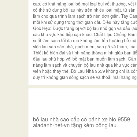
cao, có khả năng loại bỏ mọi loại bụi vết thương, v
có thể sử dụng bộ lau này trên nhiều loại mặt, từ sà
làm cho quá trình làm sạch trở nên đơn giản. Tay Cầ
mỏi khi sử dụng trong thời gian dài. Điều này tăng c
Góc Hẹp: Được trang bị với bộ lau nhỏ gọn và đầu lau
các khu vực khó tiếp cận khác. Chất Liệu Chống Bám B
suất làm sạch tối đa mà không làm tổn thương bề mặt
việc lau sàn sàn nhà, gạch men, sàn gỗ và thảm, mang
Thiết kế hiện đại và tính năng thông minh giúp bạn ti
đầu lau phù hợp với bề mặt bạn muốn làm sạch. Gắn 
năng làm sạch và chuyển bộ lau nhà qua khu vực cần 
viên hoặc thay thế. Bộ Lau Nhà 9559 không chỉ là cô
duy trì không gian sống sạch sẽ và thoải mái hàng ngà
bộ lau nhà cao cấp có bánh xe No 9559
aladanh-net-vn tặng kèm bông lau