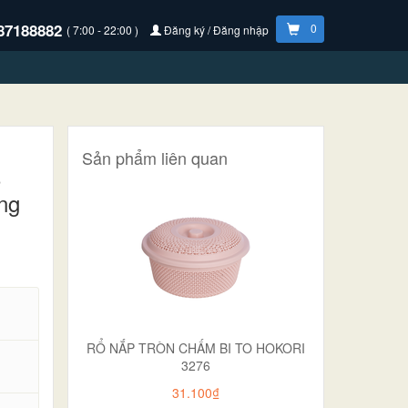
87188882
0
( 7:00 - 22:00 )
Đăng ký / Đăng nhập
Sản phẩm liên quan
o
ng
RỔ NẮP TRÒN CHẤM BI TO HOKORI
3276
31.100₫