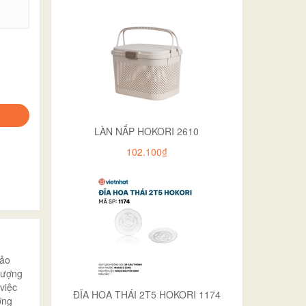
.
LÀN NẮP HOKORI 2610
102.100₫
hảo
 lượng
việc
ĐĨA HOA THÁI 2T5 HOKORI 1174
ợng