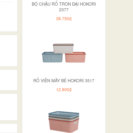
BỘ CHẬU RỔ TRÒN ĐẠI HOKORI
2377
38.750₫
RỔ VIỀN MÂY BÉ HOKORI 3517
12.800₫