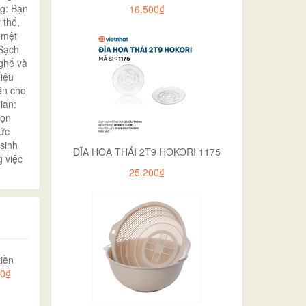
ng: Bạn
16.500₫
 thế,
 mệt
 Sạch
 ghế và
hiệu
ện cho
ian:
họn
hức
sinh
ĐĨA HOA THÁI 2T9 HOKORI 1175
 việc
25.200₫
iền
00₫