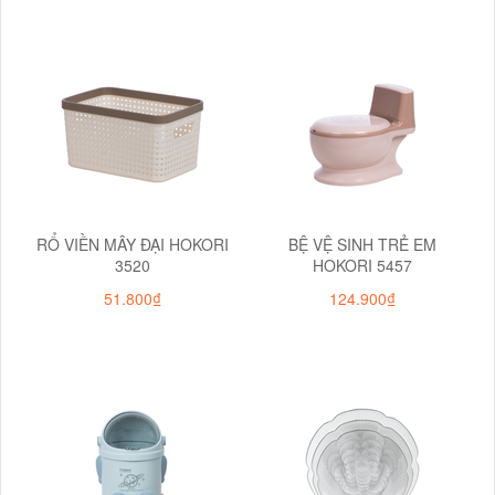
RỔ VIỀN MÂY ĐẠI HOKORI
BỆ VỆ SINH TRẺ EM
3520
HOKORI 5457
51.800₫
124.900₫