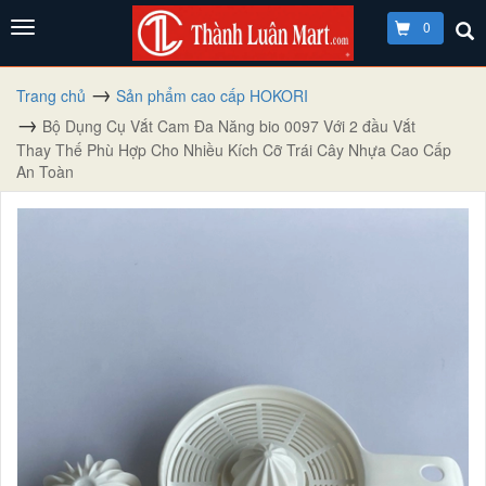
0
Trang chủ
Sản phẩm cao cấp HOKORI
Bộ Dụng Cụ Vắt Cam Đa Năng bio 0097 Với 2 đầu Vắt
Thay Thế Phù Hợp Cho Nhiều Kích Cỡ Trái Cây Nhựa Cao Cấp
An Toàn