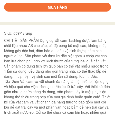
MUA HÀNG
SKU:
0097-Trang
CHI TIẾT SẢN PHẨM Dụng cụ vắt cam Tashing được làm bằng
chất liệu nhựa AS cao cấp, có độ bóng bề mặt cao, không mùi,
không gây độc hại, đảm bảo an toàn vệ sinh thực phẩm cho
người dùng. Sản phẩm với thiết kế đặc biệt gồm 3 chóp vắt cho
bạn lựa chọn phù hợp với kích thước của từng loại quả cần vắt.
Sản phẩm có dung tích lớn giúp bạn có thể vắt nhiều nước trong
1 lần sử dụng Kiểu dáng nhỏ gọn trang nhã, có thể tháo lắp dễ
dàng, thuận tiện vệ sinh sau mỗi lần sử dụng. Kích thước:
13x12cm Vắt cam và vắt chanh đa năng là một thiết bị tiện dụng
và hiệu quả cho việc trích lọc nước ép từ trái cây. Với thiết kế đơn
giản nhưng chức năng đa dạng, sản phẩm này là một phụ kiện
không thể thiếu trong bếp của mọi gia đình hoặc quán café. Thiết
kế của vắt cam và vắt chanh đa năng thường bao gồm một cối
lớn để đặt trái cây và một phần vặn hoặc bấm để nén trái cây và
trích xuất nước ép. Cối có thể chứa cả cam lớn hoặc nhiều quả