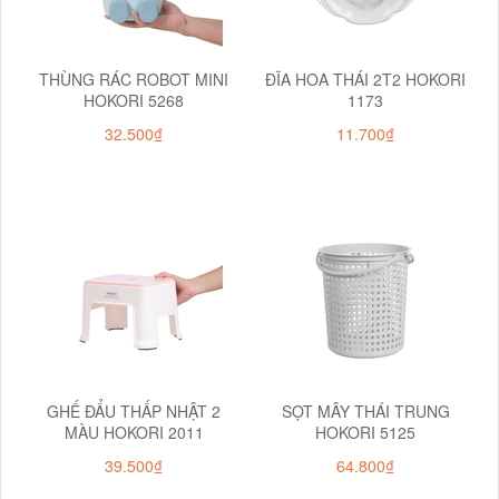
THÙNG RÁC ROBOT MINI
ĐĨA HOA THÁI 2T2 HOKORI
HOKORI 5268
1173
32.500₫
11.700₫
GHẾ ĐẨU THẤP NHẬT 2
SỌT MÂY THÁI TRUNG
MÀU HOKORI 2011
HOKORI 5125
39.500₫
64.800₫