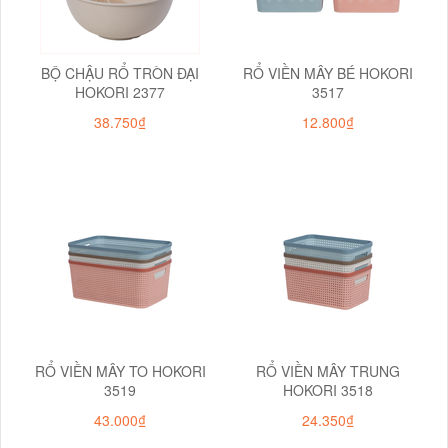
BỘ CHẬU RỔ TRÒN ĐẠI
RỔ VIỀN MÂY BÉ HOKORI
HOKORI 2377
3517
38.750₫
12.800₫
RỔ VIỀN MÂY TO HOKORI
RỔ VIỀN MÂY TRUNG
3519
HOKORI 3518
43.000₫
24.350₫