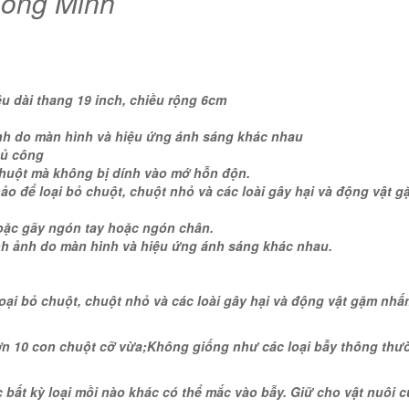
hông Minh
iều dài thang 19 inch, chiều rộng 6cm
 ảnh do màn hình và hiệu ứng ánh sáng khác nhau
hủ công
/chuột mà không bị dính vào mớ hỗn độn.
ảo để loại bỏ chuột, chuột nhỏ và các loài gây hại và động vật g
 hoặc gãy ngón tay hoặc ngón chân.
ình ảnh do màn hình và hiệu ứng ánh sáng khác nhau.
oại bỏ chuột, chuột nhỏ và các loài gây hại và động vật gặm nh
 hơn 10 con chuột cỡ vừa;Không giống như các loại bẫy thông thư
bất kỳ loại mồi nào khác có thể mắc vào bẫy. Giữ cho vật nuôi c