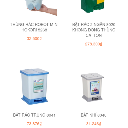
THÙNG RÁC ROBOT MINI
BẬT RÁC 2 NGĂN 8020
HOKORI 5268
KHÔNG ĐÓNG THÙNG
CATTON
32.500₫
278.300₫
BẬT RÁC TRUNG 8041
BẬT NHÍ 8040
73.876₫
31.246₫