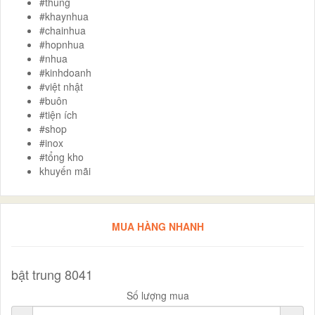
#thung
#khaynhua
#chainhua
#hopnhua
#nhua
#kinhdoanh
#việt nhật
#buôn
#tiện ích
#shop
#inox
#tổng kho
khuyến mãi
MUA HÀNG NHANH
bật trung 8041
Số lượng mua