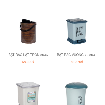
BẬT RÁC LẬT TRÒN 8036
BẬT RÁC VUÔNG 7L 8031
68.690₫
83.870₫