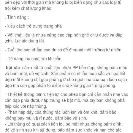
bền đẹp với thời gian mà không lo bị biến dạng như các loại tủ
trôi kém chất lượng khác
. Tính năng ;
- kiểu cách trẻ trung trang nhã
- Với chất liệu là nhựa cứng cao cấp,nên ghế chịu được va đập
,chịu lực tác dụng tốt
- Tuổi thọ sản phẩm cao dù có để ở ngoài môi trường tự nhiên
- Dễ dàng lau chùi,rửa khi cần.
​ bật rác
sản xuất từ chất liệu nhựa PP bền đẹp, không bám màu
và bám mùi, dễ vệ sinh. Sản phẩm có nhiều màu sắc và họa tiết
đẹp mắt không chỉ góp phần giữ cho ngôi nhà của bạn luôn sạch
đẹp mà còn góp phần tô điểm cho không gian trong phòng.
- Thiết kế thông minh, tiện lợi cho phép bạn chỉ cần nhấn nhẹ vào
cần đạp phía dưới, nắp thùng sẽ bật mở, mà tay bạn không phải
tiếp xúc với nắp thùng.
- Phần nắp đậy của thùng rác luôn kín và ôm khít, đảm bảo
không bay mùi và rỉ nước, đảm bảo vệ sinh.
- Lõi thùng có quai xách tiện lợi, bề mặt nhựa chống bám dính,
dễ vệ sinh sau khi sử dụng, bảo đảm sức khỏe và hạn chế tác