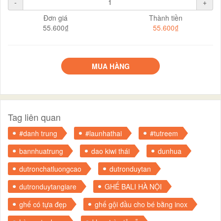
-
+
Đơn giá
Thành tiền
55.600₫
55.600₫
MUA HÀNG
Tag liên quan
#danh trung
#launhathai
#tutreem
bannhuatrung
dao kiwi thái
dunhua
dutronchatluongcao
dutronduytan
dutronduytangiare
GHẾ BALI HÀ NỘI
ghế có tựa đẹp
ghế gội đầu cho bé bằng inox