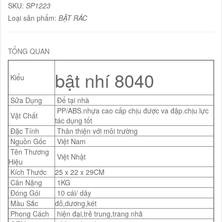
SKU:
SP1223
Loại sản phẩm:
BẬT RÁC
TỔNG QUAN
bật nhí 8040
Kiểu
Sửa Dụng
Để tại nhà
PP/ABS.nhựa cao cấp chịu được va đập.chịu lực
Vật Chất
tác dụng tốt
Đặc Tính
Thân thiện với môi trường
Nguồn Gốc
Việt Nam
Tên Thương
Việt Nhật
Hiệu
Kích Thước
25 x 22 x 29CM
Cân Nặng
1KG
Đóng Gói
10 cái/ dây
Màu Sắc
đỏ,dương,két
Phong Cách
hiện đại,trẻ trung,trang nhã