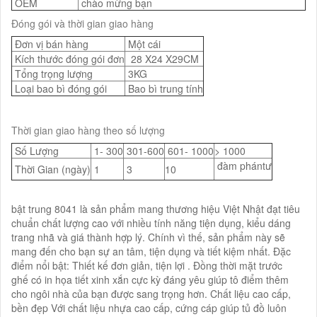
OEM
chào mừng bạn
Đóng gói và thời gian giao hàng
Đơn vị bán hàng
Một cái
Kích thước đóng gói đơn
28 X24 X29CM
Tổng trọng lượng
3KG
Loại bao bì đóng gói
Bao bì trung tính
Thời gian giao hàng theo số lượng
Số Lượng
1- 300
301-600
601- 1000
> 1000
đàm phántư
Thời Gian (ngày)
1
3
10
bật trung 8041 là sản phẩm mang thương hiệu Việt Nhật đạt tiêu
chuẩn chất lượng cao với nhiều tính năng tiện dụng, kiểu dáng
trang nhã và giá thành hợp lý. Chính vì thế, sản phẩm này sẽ
mang đến cho bạn sự an tâm, tiện dụng và tiết kiệm nhất. Đặc
điểm nổi bật: Thiết kế đơn giản, tiện lợi . Đồng thời mặt trước
ghế có in họa tiết xinh xắn cực kỳ đáng yêu giúp tô điểm thêm
cho ngôi nhà của bạn được sang trọng hơn. Chất liệu cao cấp,
bền đẹp Với chất liệu nhựa cao cấp, cứng cáp giúp tủ đồ luôn