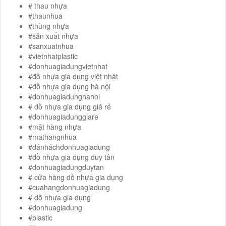
# thau nhựa
#thaunhua
#thùng nhựa
#sản xuất nhựa
#sanxuatnhua
#vietnhatplastic
#donhuagiadungvietnhat
#đồ nhựa gia dụng việt nhật
#đồ nhựa gia dụng hà nội
#donhuagiadunghanoi
# dồ nhựa gia dụng giá rẻ
#donhuagiadunggiare
#mặt hàng nhựa
#mathangnhua
#dánháchdonhuagiadung
#đồ nhựa gia dụng duy tân
#donhuagiadungduytan
# cửa hàng dồ nhựa gia dụng
#cuahangdonhuagiadung
# dồ nhựa gia dụng
#donhuagiadung
#plastic