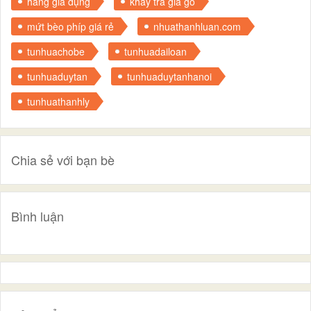
hàng gia dụng
khay trà giả gỗ
mứt bèo phíp giá rẻ
nhuathanhluan.com
tunhuachobe
tunhuadailoan
tunhuaduytan
tunhuaduytanhanoi
tunhuathanhly
Chia sẻ với bạn bè
Bình luận