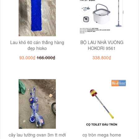
Lau khô 60 cán thẳng hàng
BỘ LAU NHÀ VUÔNG
đẹp hioko
HOKORI 9561
93.000₫
166.000₫
338.800₫
cây lau tường ovan 3m tt mới
cọ tròn mega home