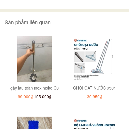
Sản phẩm liên quan
gậy lau toàn inox hioko C3
CHỔI GẠT NƯỚC 9501
99.000₫
195.000₫
30.950₫