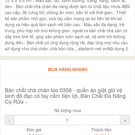
12*5.5*5.5 cm - Màu sắc: đỏ, xanh dương, trắng, vàng, xánh lá,
đen - Bàn chải chà chân đa năng được làm từ chất liệu nhựa ABS
cao cấp, độ cứng tốt, chống ăn mòn, bền bỉ với thời gian.- Thiết
kế sản phẩm nhỏ gọn, vừa tay cầm mang lại sự tiện lợi khi sử
dụng và hiệu quả làm sạch vết bẩn cao.- Màu sắc đa dạng, trẻ
trung, phù hợp với mọi không gian, ngoài ra bàn chải chà sàn có
dây treo tinh tế, giúp sản phẩm luôn sạch sẽ, vệ sinh khi không
dùng đến.- Bàn chải có ứng dụng rộng rãi, đáp ứng mọi nhu cầu
sử dụng như chà chân, chà bồn rửa,...aladanh-net-vnNội dung 2
MUA HÀNG NHANH
Bàn chải chà chân bio 0308 - quần áo giặt giũ vệ
sinh đồ đạc có tay cầm tiện lợi, Bàn Chải Đa Năng
Cọ Rửa -
Số lượng mua
-
+
Đơn giá
Thành tiền