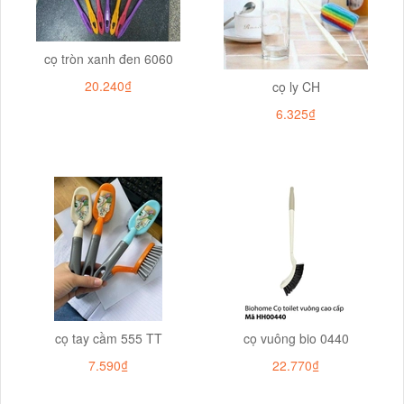
cọ tròn xanh đen 6060
20.240₫
cọ ly CH
6.325₫
cọ tay cầm 555 TT
cọ vuông bio 0440
7.590₫
22.770₫