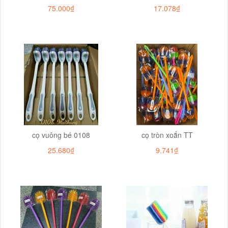
75.000₫
17.078₫
cọ vuông bé 0108
cọ tròn xoắn TT
25.680₫
9.741₫