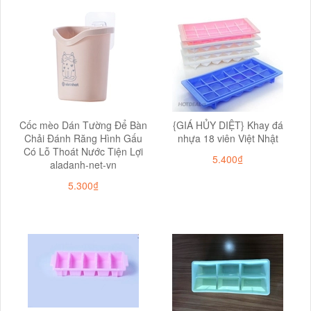
Cốc mèo Dán Tường Để Bàn
{GIÁ HỦY DIỆT} Khay đá
Chải Đánh Răng Hình Gấu
nhựa 18 viên Việt Nhật
Có Lỗ Thoát Nước Tiện Lợi
5.400₫
aladanh-net-vn
5.300₫