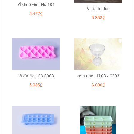
Vỉ đá 5 viên No 101
Vỉ đá to dẻo
5.477₫
5.858₫
Vỉ đá No 103 6963
kem nhỏ LR 03 - 6303
5.985₫
6.000₫