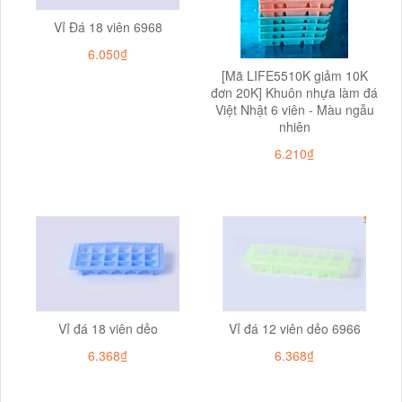
Vỉ Đá 18 viên 6968
6.050₫
[Mã LIFE5510K giảm 10K
đơn 20K] Khuôn nhựa làm đá
Việt Nhật 6 viên - Màu ngẫu
nhiên
6.210₫
Vỉ đá 18 viên dẻo
Vỉ đá 12 viên dẻo 6966
6.368₫
6.368₫