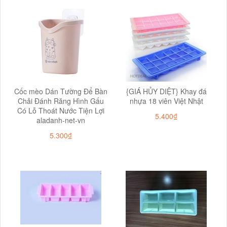
Cốc mèo Dán Tường Để Bàn
{GIÁ HỦY DIỆT} Khay đá
Chải Đánh Răng Hình Gấu
nhựa 18 viên Việt Nhật
Có Lỗ Thoát Nước Tiện Lợi
5.400₫
aladanh-net-vn
5.300₫