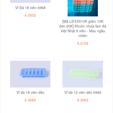
Vỉ Đá 18 viên 6968
6.050₫
[Mã LIFE5510K giảm 10K
đơn 20K] Khuôn nhựa làm đá
Việt Nhật 6 viên - Màu ngẫu
nhiên
6.210₫
Vỉ đá 18 viên dẻo
Vỉ đá 12 viên dẻo 6966
6.368₫
6.368₫