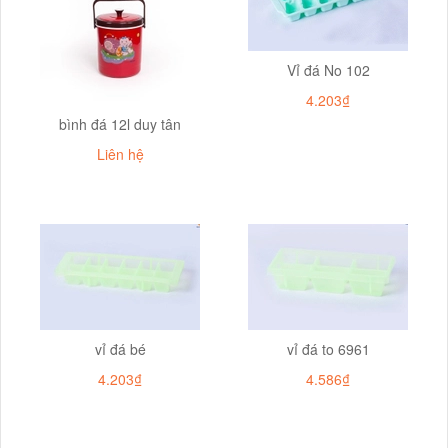
Vỉ đá No 102
4.203₫
bình đá 12l duy tân
Liên hệ
vỉ đá bé
vỉ đá to 6961
4.203₫
4.586₫