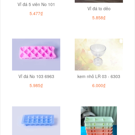
Vỉ đá 5 viên No 101
Vỉ đá to dẻo
5.477₫
5.858₫
Vỉ đá No 103 6963
kem nhỏ LR 03 - 6303
5.985₫
6.000₫