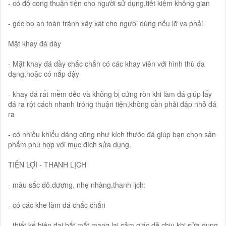
- có độ cong thuận tiện cho người sử dụng,tiết kiệm không gian
- góc bo an toàn tránh xây xát cho người dùng nếu lỡ va phải
Mặt khay đá dày
- Mặt khay đá dầy chắc chắn có các khay viên với hình thù đa
dạng,hoặc có nắp đậy
- khay đá rất mềm dẻo và không bị cứng ròn khi làm đá giúp lấy
đá ra rột cách nhanh tróng thuận tiện,không cần phải đập nhỏ đá
ra
- có nhiều khiểu dáng cũng như kích thước đá giúp bạn chọn sản
phẩm phù hợp với mục đích sửa dụng.
TIỆN LỢI - THANH LỊCH
- màu sắc đỏ,dương, nhẹ nhàng,thanh lịch:
- có các khe làm đá chắc chắn
- thiết kế hiện đại,bắt mắt mang lại cảm giác dễ chịu khi sửa dụng