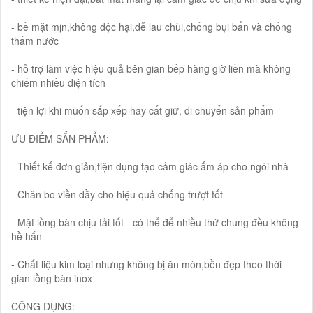
- bề mặt mịn,không độc hại,dễ lau chùi,chống bụi bẩn và chống
thấm nước
- hỗ trợ làm việc hiệu quả bên gian bếp hàng giờ liền mà không
chiếm nhiều diện tích
- tiện lợi khi muốn sắp xếp hay cất giữ, di chuyển sản phẩm
ƯU ĐIỂM SẨN PHẨM:
- Thiết kế đơn giản,tiện dụng tạo cảm giác ấm áp cho ngôi nhà
- Chân bo viền dầy cho hiệu quả chống trượt tốt
- Mặt lồng bàn chịu tải tốt - có thể để nhiều thứ chung đều không
hề hấn
- Chất liệu kim loại nhưng không bị ăn mòn,bền đẹp theo thời
gian lồng bàn inox
CÔNG DỤNG: