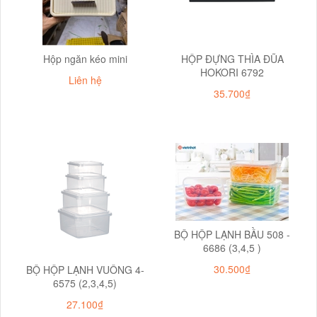
Hộp ngăn kéo mini
HỘP ĐỰNG THÌA ĐŨA
HOKORI 6792
Liên hệ
35.700₫
BỘ HỘP LẠNH BẦU 508 -
6686 (3,4,5 )
30.500₫
BỘ HỘP LẠNH VUÔNG 4-
6575 (2,3,4,5)
27.100₫