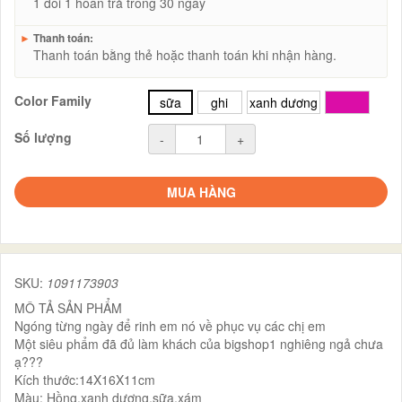
1 đổi 1 hoàn trả trong 30 ngày
►
Thanh toán:
Thanh toán bằng thẻ hoặc thanh toán khi nhận hàng.
Color Family
sữa
ghi
xanh dương
hồng
Số lượng
-
+
MUA HÀNG
SKU:
1091173903
MÔ TẢ SẢN PHẨM
Ngóng từng ngày để rinh em nó về phục vụ các chị em
Một siêu phẩm đã đủ làm khách của bigshop1 nghiêng ngả chưa
ạ???
Kích thước:14X16X11cm
Màu: Hồng,xanh dương,sữa,xám