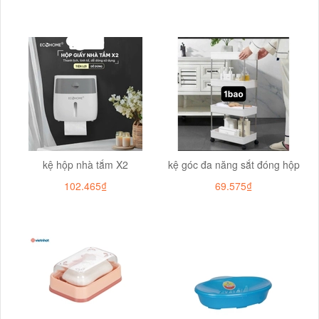
kệ hộp nhà tắm X2
kệ góc đa năng sắt đóng hộp
102.465₫
69.575₫