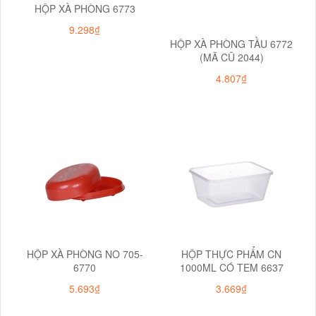
HỘP XÀ PHÒNG 6773
9.298₫
HỘP XÀ PHÒNG TẦU 6772
(MÃ CŨ 2044)
4.807₫
HỘP XÀ PHÒNG NO 705-
HỘP THỰC PHẨM CN
6770
1000ML CÓ TEM 6637
5.693₫
3.669₫