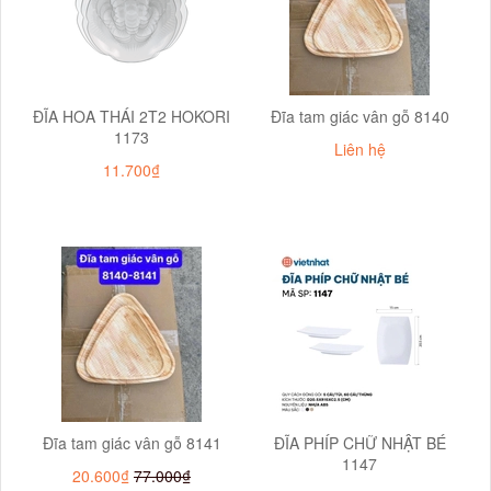
ĐĨA HOA THÁI 2T2 HOKORI
Đĩa tam giác vân gỗ 8140
1173
Liên hệ
11.700₫
Đĩa tam giác vân gỗ 8141
ĐĨA PHÍP CHỮ NHẬT BÉ
1147
20.600₫
77.000₫