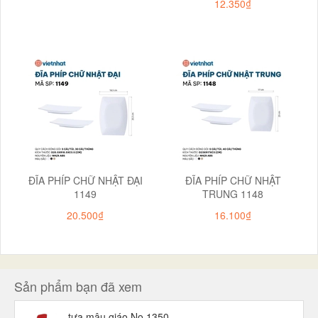
12.350₫
ĐĨA PHÍP CHỮ NHẬT ĐẠI
ĐĨA PHÍP CHỮ NHẬT
1149
TRUNG 1148
20.500₫
16.100₫
Sản phẩm bạn đã xem
tựa mâu giáo No 1350