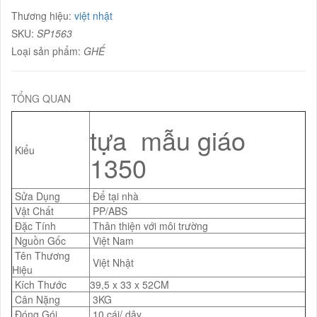
Thương hiệu:
việt nhật
SKU:
SP1563
Loại sản phẩm:
GHẾ
TỔNG QUAN
tựa mẫu giáo
Kiểu
1350
Sửa Dụng
Để tại nhà
Vật Chất
PP/ABS
Đặc Tính
Thân thiện với môi trường
Nguồn Gốc
Việt Nam
Tên Thương
Việt Nhật
Hiệu
Kích Thước
39,5 x 33 x 52CM
Cân Nặng
3KG
Đóng Gói
10 cái/ dây