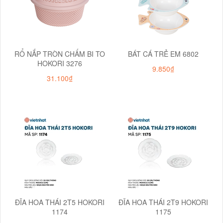
RỔ NẮP TRÒN CHẤM BI TO
BÁT CÁ TRẺ EM 6802
HOKORI 3276
9.850₫
31.100₫
ĐĨA HOA THÁI 2T5 HOKORI
ĐĨA HOA THÁI 2T9 HOKORI
1174
1175