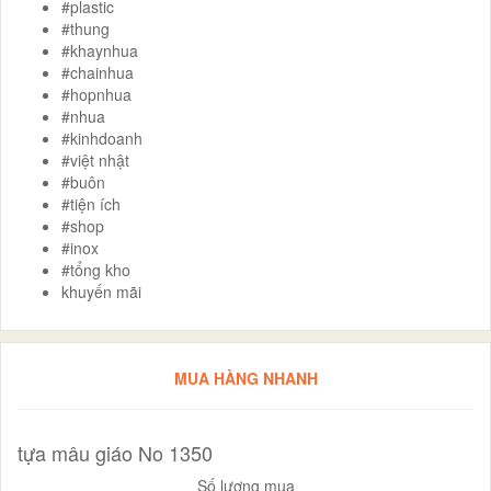
#plastic
#thung
#khaynhua
#chainhua
#hopnhua
#nhua
#kinhdoanh
#việt nhật
#buôn
#tiện ích
#shop
#inox
#tổng kho
khuyến mãi
MUA HÀNG NHANH
tựa mâu giáo No 1350
Số lượng mua