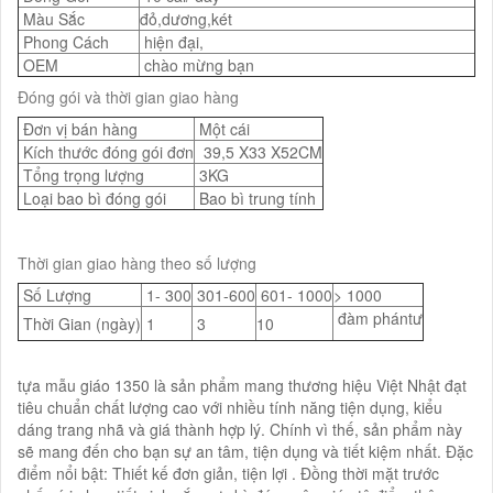
Màu Sắc
đỏ,dương,két
Phong Cách
hiện đại,
OEM
chào mừng bạn
Đóng gói và thời gian giao hàng
Đơn vị bán hàng
Một cái
Kích thước đóng gói đơn
39,5 X33 X52CM
Tổng trọng lượng
3KG
Loại bao bì đóng gói
Bao bì trung tính
Thời gian giao hàng theo số lượng
Số Lượng
1- 300
301-600
601- 1000
> 1000
đàm phántư
Thời Gian (ngày)
1
3
10
tựa mẫu giáo 1350 là sản phẩm mang thương hiệu Việt Nhật đạt
tiêu chuẩn chất lượng cao với nhiều tính năng tiện dụng, kiểu
dáng trang nhã và giá thành hợp lý. Chính vì thế, sản phẩm này
sẽ mang đến cho bạn sự an tâm, tiện dụng và tiết kiệm nhất. Đặc
điểm nổi bật: Thiết kế đơn giản, tiện lợi . Đồng thời mặt trước