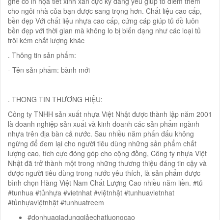
ghế có in họa tiết xinh xắn cực kỳ đáng yêu giúp tô điểm thêm
cho ngôi nhà của bạn được sang trọng hơn. Chất liệu cao cấp,
bền đẹp Với chất liệu nhựa cao cấp, cứng cáp giúp tủ đồ luôn
bền đẹp với thời gian mà không lo bị biến dạng như các loại tủ
trôi kém chất lượng khác
. Thông tin sản phẩm:
- Tên sản phẩm: bành mới
. THÔNG TIN THƯƠNG HIỆU:
Công ty TNHH sản xuất nhựa Việt Nhật được thành lập năm 2001
là doanh nghiệp sản xuất và kinh doanh các sản phẩm ngành
nhựa trên địa bàn cả nước. Sau nhiều năm phấn đấu không
ngừng để đem lại cho người tiêu dùng những sản phẩm chất
lượng cao, tích cực đóng góp cho cộng đồng, Công ty nhựa Việt
Nhật đã trở thành một trong những thương thiệu đáng tin cậy và
được người tiêu dùng trong nước yêu thích, là sản phẩm được
bình chọn Hàng Việt Nam Chất Lượng Cao nhiều năm liền. #tủ
#tunhua #tủnhựa #vietnhat #việtnhật #tunhuavietnhat
#tủnhựaviệtnhật #tunhuatreem
#donhuagiadunggiảechatluongcao