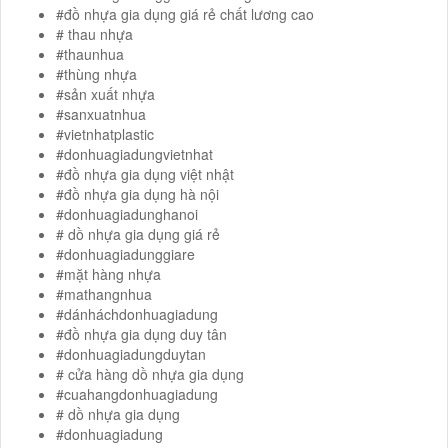
#đồ nhựa gia dụng giá rẻ chất lương cao
# thau nhựa
#thaunhua
#thùng nhựa
#sản xuất nhựa
#sanxuatnhua
#vietnhatplastic
#donhuagiadungvietnhat
#đồ nhựa gia dụng việt nhật
#đồ nhựa gia dụng hà nội
#donhuagiadunghanoi
# dồ nhựa gia dụng giá rẻ
#donhuagiadunggiare
#mặt hàng nhựa
#mathangnhua
#dánháchdonhuagiadung
#đồ nhựa gia dụng duy tân
#donhuagiadungduytan
# cửa hàng dồ nhựa gia dụng
#cuahangdonhuagiadung
# dồ nhựa gia dụng
#donhuagiadung