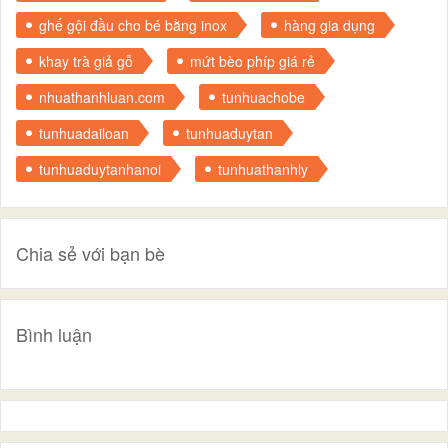
ghế gội đầu cho bé bằng inox
hàng gia dụng
khay trà giả gỗ
mứt bèo phíp giá rẻ
nhuathanhluan.com
tunhuachobe
tunhuadailoan
tunhuaduytan
tunhuaduytanhanoi
tunhuathanhly
Chia sẻ với bạn bè
Bình luận