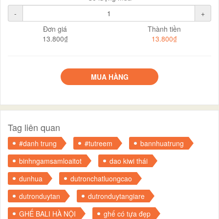
-
+
Đơn giá
Thành tiền
13.800₫
13.800₫
MUA HÀNG
Tag liên quan
#danh trung
#tutreem
bannhuatrung
binhngamsamloaitot
dao kiwi thái
dunhua
dutronchatluongcao
dutronduytan
dutronduytangiare
GHẾ BALI HÀ NỘI
ghế có tựa đẹp