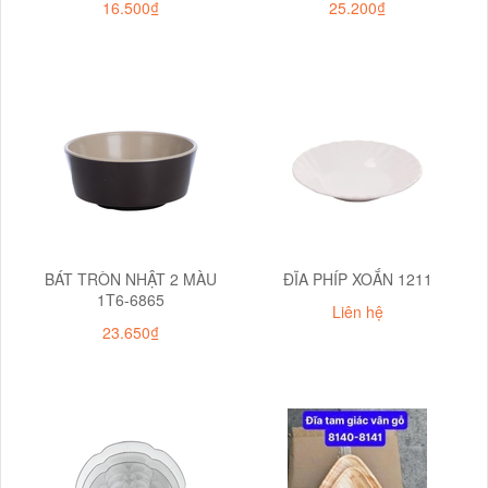
16.500₫
25.200₫
BÁT TRÒN NHẬT 2 MÀU
ĐĨA PHÍP XOẮN 1211
1T6-6865
Liên hệ
23.650₫