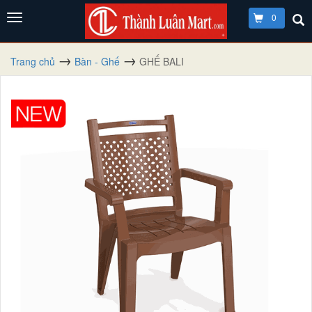
0
Trang chủ
Bàn - Ghế
GHẾ BALI