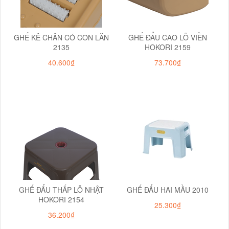
GHẾ KÊ CHÂN CÓ CON LĂN
GHẾ ĐẨU CAO LỖ VIỀN
2135
HOKORI 2159
40.600₫
73.700₫
GHẾ ĐẨU THẤP LỖ NHẬT
GHẾ ĐẨU HAI MẦU 2010
HOKORI 2154
25.300₫
36.200₫