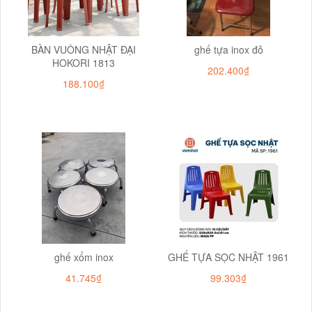
BÀN VUÔNG NHẬT ĐẠI
ghế tựa inox đỏ
HOKORI 1813
202.400₫
188.100₫
ghế xổm inox
GHẾ TỰA SỌC NHẬT 1961
41.745₫
99.303₫