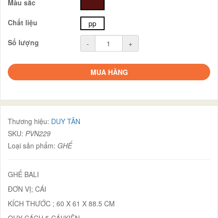
Màu sắc
nâu
Chất liệu
pp
Số lượng
-
+
MUA HÀNG
Thương hiệu:
DUY TÂN
SKU:
PVN229
Loại sản phẩm:
GHẾ
GHẾ BALI
ĐƠN VỊ; CÁI
KÍCH THƯỚC ; 60 X 61 X 88.5 CM
QUY CÁCH 5 CÁI/KIỆN