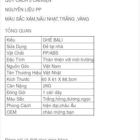
NGUYÊN LIỆU PP
MÀU SẮC XÁM,NÂU NHẠT,TRẮNG ,VÀNG
TỔNG QUAN
Kiểu
GHẾ BALI
Sửa Dụng
Để tại nhà
Vật Chất
PP/ABS
Đặc Tính
Thân thiện với môi trường
Nguồn Gốc
Việt Nam
Tên Thương Hiệu
Việt Nhật
Kích Thước
60 X 61 X 88.5cm
Cân Nặng
2KG
Đóng Gói
1 cái/ dây
Màu Sắc
Trắng,hồng,dương,ngọc
Phong Cách
hiện đại,châu Âu
OEM
chào mừng bạn
Đóng gói và thời gian giao hàng