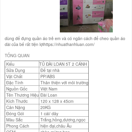
dùng để đựng quần áo trẻ em và có ngăn cách để cheo quần áo
dài của bế rất tiện lợihttps://nhuathanhluan.com/
TỔNG QUAN
Kiểu
TỦ ĐÀI LOAN 5T 2 CÁNH
Sửa Dụng
Để tại nhà
Vật Chất
PP/ABS
Đặc Tính
Thân thiện với môi trường
Nguồn Gốc
Việt Nam
Tên Thương Hiệu
Đài Loan
Kích Thước
120 x 128 x 45cm
Cân Nặng
20KG
Đóng Gói
1 cái/ dây
Màu Sắc
Trắng,hồng,dương,ngọc
Phong Cách
hiện đại,châu Âu