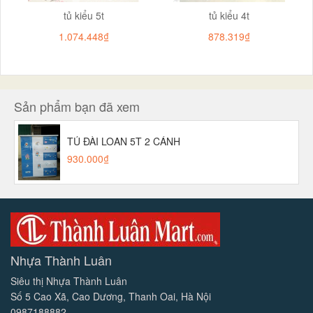
tủ kiểu 5t
tủ kiểu 4t
1.074.448₫
878.319₫
Sản phẩm bạn đã xem
TỦ ĐÀI LOAN 5T 2 CÁNH
930.000₫
Nhựa Thành Luân
Siêu thị Nhựa Thành Luân
Số 5 Cao Xã, Cao Dương, Thanh Oai, Hà Nội
0987188882