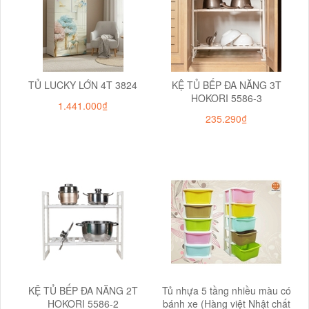
TỦ LUCKY LỚN 4T 3824
KỆ TỦ BẾP ĐA NĂNG 3T
HOKORI 5586-3
1.441.000₫
235.290₫
KỆ TỦ BẾP ĐA NĂNG 2T
Tủ nhựa 5 tầng nhiều màu có
HOKORI 5586-2
bánh xe (Hàng việt Nhật chất