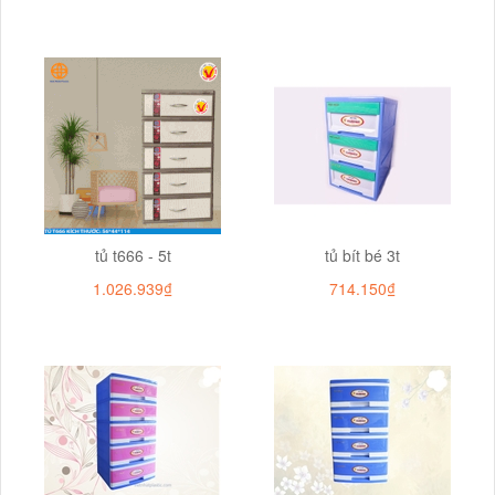
tủ t666 - 5t
tủ bít bé 3t
1.026.939₫
714.150₫