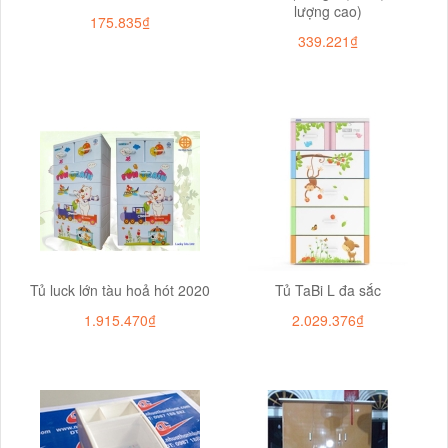
lượng cao)
175.835₫
339.221₫
Tủ luck lớn tàu hoả hót 2020
Tủ TaBi L đa sắc
1.915.470₫
2.029.376₫