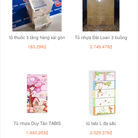
tủ thuốc 3 tầng hàng sài gòn
Tủ nhựa Đài Loan 3 buồng
183.299₫
2.749.478₫
Tủ nhựa Duy Tân TABIS
tủ tabi L đa sắc
1.440.203₫
2.029.376₫