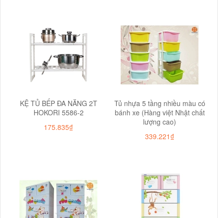
KỆ TỦ BẾP ĐA NĂNG 2T
Tủ nhựa 5 tầng nhiều màu có
HOKORI 5586-2
bánh xe (Hàng việt Nhật chất
lượng cao)
175.835₫
339.221₫