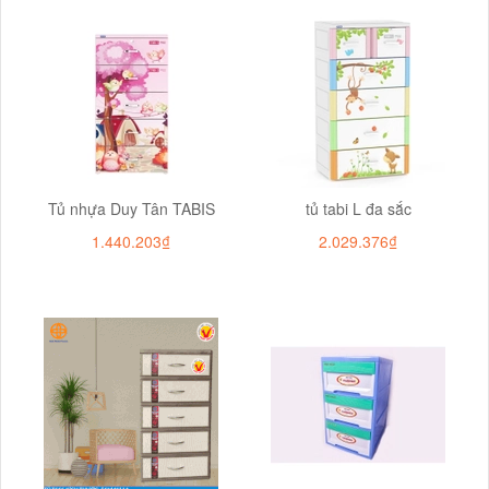
Tủ nhựa Duy Tân TABIS
tủ tabi L đa sắc
1.440.203₫
2.029.376₫