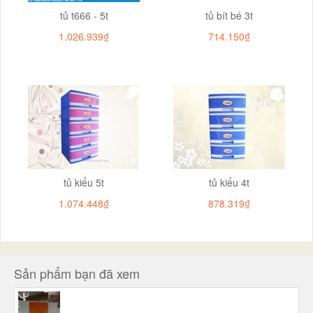
tủ t666 - 5t
tủ bít bé 3t
1.026.939₫
714.150₫
tủ kiểu 5t
tủ kiểu 4t
1.074.448₫
878.319₫
Sản phẩm bạn đã xem