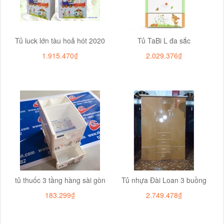
Tủ luck lớn tàu hoả hót 2020
Tủ TaBi L đa sắc
1.915.470₫
2.029.376₫
tủ thuốc 3 tầng hàng sài gòn
Tủ nhựa Đài Loan 3 buồng
183.299₫
2.749.478₫