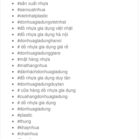
#sản xuất nhựa
#sanxuatnhua
#vietnhatplastic
#donhuagiadungvietnhat
#đồ nhựa gia dụng việt nhật
#đồ nhựa gia dụng hà nội
#donhuagiadunghanoi
# dồ nhựa gia dụng giá rẻ
#donhuagiadunggiare
#mặt hàng nhựa
#mathangnhua
#dánháchdonhuagiadung
#đồ nhựa gia dụng duy tân
#donhuagiadungduytan
# cửa hàng dồ nhựa gia dụng
#cuahangdonhuagiadung
# dồ nhựa gia dụng
#donhuagiadung
#plastic
#thung
#khaynhua
#chainhua