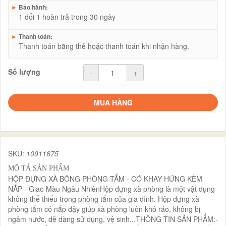
►
Bảo hành:
1 đổi 1 hoàn trả trong 30 ngày
►
Thanh toán:
Thanh toán bằng thẻ hoặc thanh toán khi nhận hàng.
Số lượng
-
+
MUA HÀNG
SKU:
10911675
MÔ TẢ SẢN PHẨM
HỘP ĐỰNG XÀ BÔNG PHÒNG TẮM - CÓ KHAY HỨNG KÈM
NẮP - Giao Màu Ngẫu NhiênHộp đựng xà phòng là một vật dụng
không thể thiếu trong phòng tắm của gia đình. Hộp đựng xà
phòng tắm có nắp đậy giúp xà phòng luôn khô ráo, không bị
ngâm nước, dễ dàng sử dụng, vệ sinh...THÔNG TIN SẢN PHẨM:-