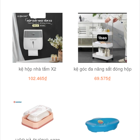
kệ hộp nhà tắm X2
kệ góc đa năng sắt đóng hộp
102.465₫
69.575₫