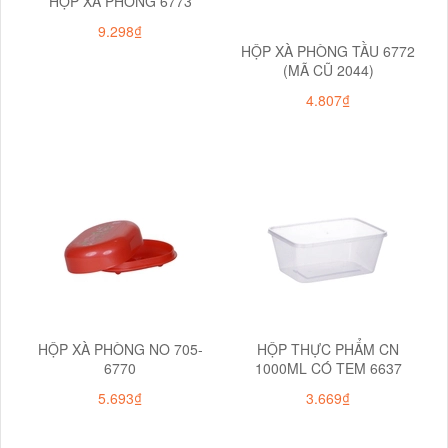
HỘP XÀ PHÒNG 6773
9.298₫
HỘP XÀ PHÒNG TẦU 6772
(MÃ CŨ 2044)
4.807₫
HỘP XÀ PHÒNG NO 705-
HỘP THỰC PHẨM CN
6770
1000ML CÓ TEM 6637
5.693₫
3.669₫