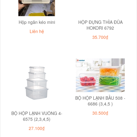
Hộp ngăn kéo mini
HỘP ĐỰNG THÌA ĐŨA
HOKORI 6792
Liên hệ
35.700₫
BỘ HỘP LẠNH BẦU 508 -
6686 (3,4,5 )
30.500₫
BỘ HỘP LẠNH VUÔNG 4-
6575 (2,3,4,5)
27.100₫