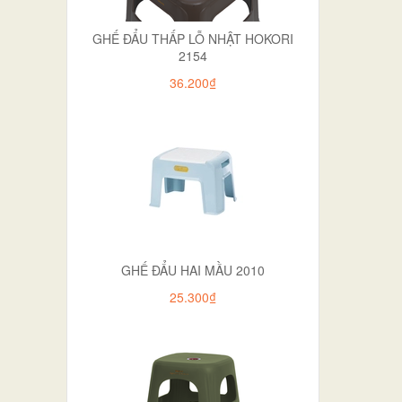
GHẾ ĐẨU THẤP LỖ NHẬT HOKORI
2154
36.200₫
GHẾ ĐẨU HAI MẦU 2010
25.300₫