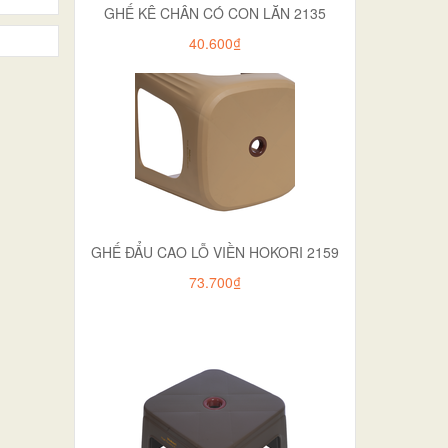
GHẾ KÊ CHÂN CÓ CON LĂN 2135
40.600₫
GHẾ ĐẨU CAO LỖ VIỀN HOKORI 2159
73.700₫