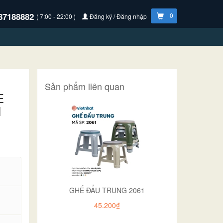
87188882
0
( 7:00 - 22:00 )
Đăng ký / Đăng nhập
Sản phẩm liên quan
E
H
GHẾ ĐẨU TRUNG 2061
45.200₫