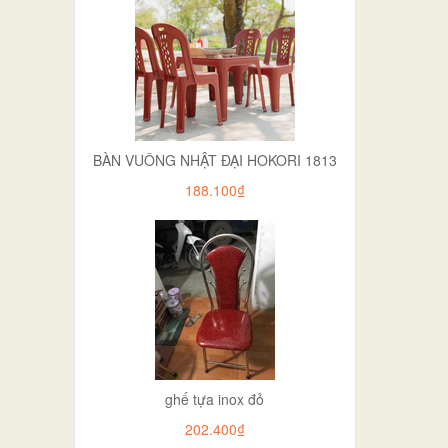
BÀN VUÔNG NHẬT ĐẠI HOKORI 1813
188.100₫
ghế tựa inox đỏ
202.400₫