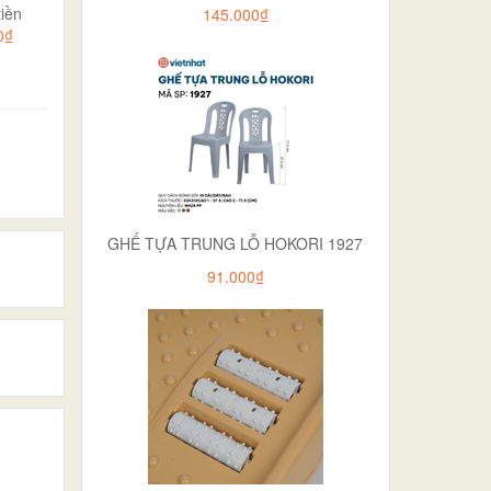
iền
145.000₫
0₫
GHẾ TỰA TRUNG LỖ HOKORI 1927
91.000₫