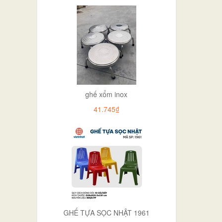
ghế xổm inox
41.745₫
GHẾ TỰA SỌC NHẬT 1961