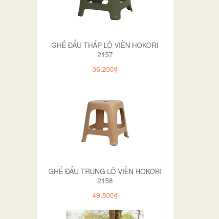
GHẾ ĐẨU THẤP LỖ VIỀN HOKORI
2157
36.200₫
GHẾ ĐẨU TRUNG LỖ VIỀN HOKORI
2158
49.500₫