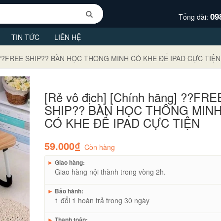
09
Tổng đài:
TIN TỨC
LIÊN HỆ
ng] ??FREE SHIP?? BÀN HỌC THÔNG MINH CÓ KHE ĐỂ IPAD CỰC TIỆN
[Rẻ vô địch] [Chính hãng] ??FRE
SHIP?? BÀN HỌC THÔNG MIN
CÓ KHE ĐỂ IPAD CỰC TIỆN
59.000₫
Còn hàng
►
Giao hàng:
Giao hàng nội thành trong vòng 2h.
►
Bảo hành:
1 đổi 1 hoàn trả trong 30 ngày
►
Thanh toán: