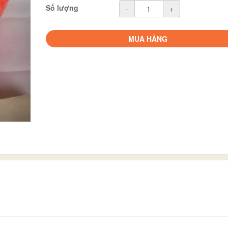
Số lượng
-
+
MUA HÀNG