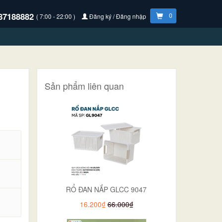
87188882
0
( 7:00 - 22:00 )
Đăng ký / Đăng nhập
Sản phẩm liên quan
RỔ ĐAN NẮP GLCC 9047
.
16.200₫
66.000₫