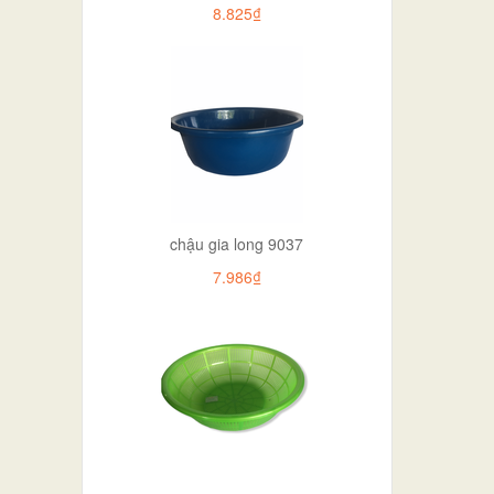
8.825₫
chậu gia long 9037
7.986₫