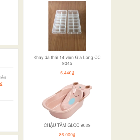
Khay đá thái 14 viên Gia Long CC
9045
6.440₫
iền
5₫
CHẬU TẮM GLCC 9029
86.000₫