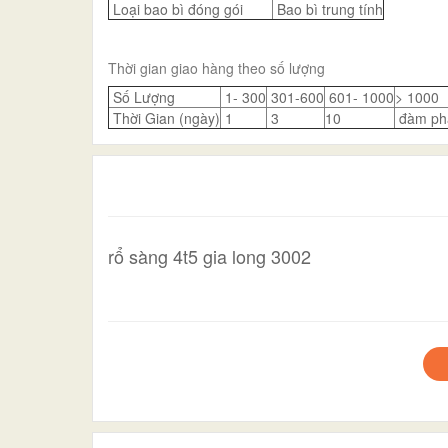
Loại bao bì đóng gói
Bao bì trung tính
Thời gian giao hàng theo số lượng
Số Lượng
1- 300
301-600
601- 1000
> 1000
Thời Gian (ngày)
1
3
10
đàm ph
rổ sàng 4t5 gia long 3002