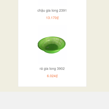
chậu gia long 2391
13.170₫
rá gia long 3902
6.024₫