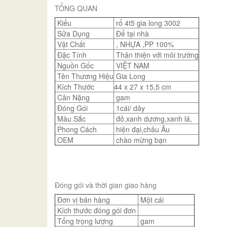
TỔNG QUAN
Kiểu
rổ 4t5 gia long 3002
Sửa Dụng
Để tại nhà
Vật Chất
, NHỰA ,PP 100%
Đặc Tính
Thân thiện với môi trường
Nguồn Gốc
VIỆT NAM
Tên Thương Hiệu
Gia Long
Kích Thước
44 x 27 x 15,5 cm
Cân Nặng
gam
Đóng Gói
1cái/ dây
Màu Sắc
đỏ,xanh dương,xanh lá,
Phong Cách
hiện đại,châu Âu
OEM
chào mừng bạn
Đóng gói và thời gian giao hàng
Đơn vị bán hàng
Một cái
Kích thước đóng gói đơn
Tổng trọng lượng
gam