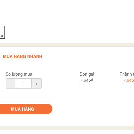
án
MUA HÀNG NHANH
Số lượng mua
Đơn giá
Thành t
7.645₫
7.64
-
+
MUA HÀNG