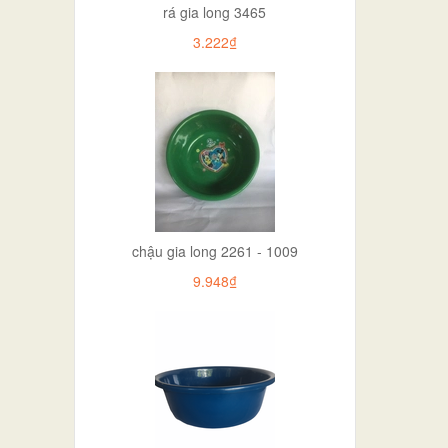
rá gia long 3465
3.222₫
chậu gia long 2261 - 1009
9.948₫