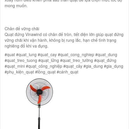
mong muốn.
Chân đế vững chãi
Quạt đứng Vinawind có chân đế tròn, tiết diện lớn giúp quạt đứng
vững chãi khi vận hành, không bị rung lắc, hạn chế tình trạng
nghiêng đổ khi va đụng.
#quat #quat_lung #quat_cay #quat_cong_nghiep #quat_dung
#quat_treo_tuong #quạt_lửng #quat_treo_tường #quạt_đứng
#quạt_mini #quạt_công_nghiệp #quạt_cây #gia_dung #gia_dụng
#phụ_kiện_quạt #lồng_quạt #cánh_quạt