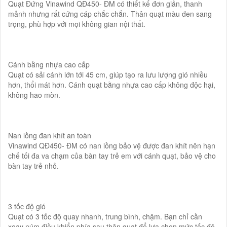
Quạt Đứng Vinawind QĐ450- ĐM có thiết kế đơn giản, thanh
mảnh nhưng rất cứng cáp chắc chắn. Thân quạt màu đen sang
trọng, phù hợp với mọi không gian nội thất.
Cánh bằng nhựa cao cấp
Quạt có sải cánh lớn tới 45 cm, giúp tạo ra lưu lượng gió nhiều
hơn, thổi mát hơn. Cánh quạt bằng nhựa cao cấp không độc hại,
không hao mòn.
Nan lồng đan khít an toàn
Vinawind QĐ450- ĐM có nan lồng bảo vệ được đan khít nên hạn
chế tối đa va chạm của bàn tay trẻ em với cánh quạt, bảo vệ cho
bàn tay trẻ nhỏ.
3 tốc độ gió
Quạt có 3 tốc độ quay nhanh, trung bình, chậm. Bạn chỉ cần
xoay núm điều khiển phía sau thân quạt để lựa chọn mức tốc độ