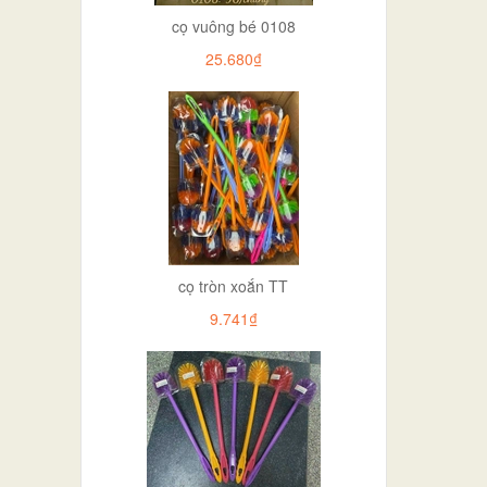
cọ vuông bé 0108
25.680₫
cọ tròn xoắn TT
9.741₫