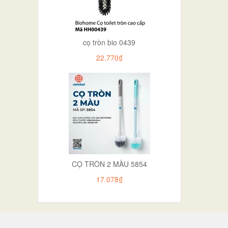
cọ tròn bio 0439
22.770₫
CỌ TRÒN 2 MÀU 5854
17.078₫