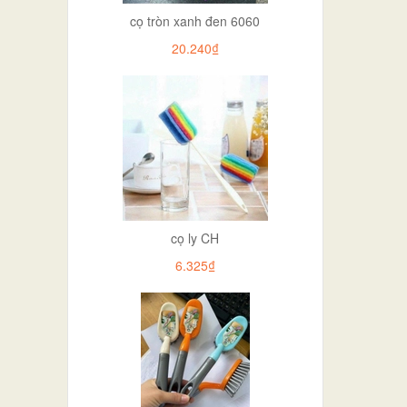
cọ tròn xanh đen 6060
20.240₫
cọ ly CH
6.325₫