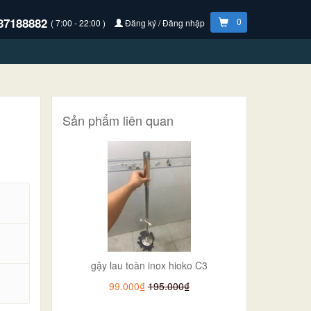
87188882
0
( 7:00 - 22:00 )
Đăng ký / Đăng nhập
Sản phẩm liên quan
gậy lau toàn inox hioko C3
.
99.000₫
195.000₫