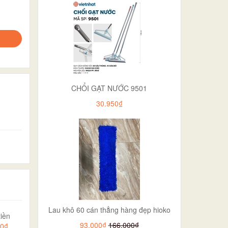
CHỔI GẠT NƯỚC 9501
30.950₫
Lau khô 60 cán thẳng hàng đẹp hioko
iền
93.000₫
166.000₫
00₫