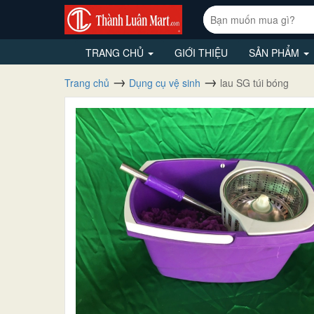
TRANG CHỦ
GIỚI THIỆU
SẢN PHẨM
Trang chủ
Dụng cụ vệ sinh
lau SG túi bóng