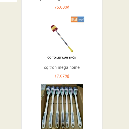
75.000₫
cọ tròn mega home
17.078₫