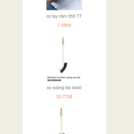
cọ tay cầm 555 TT
7.590₫
cọ vuông bio 0440
22.770₫