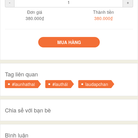
-
+
Đơn giá
Thành tiền
380.000₫
380.000₫
MUA HÀNG
Tag liên quan
#launhathai
#lauthái
laudapchan
Chia sẻ với bạn bè
Bình luận