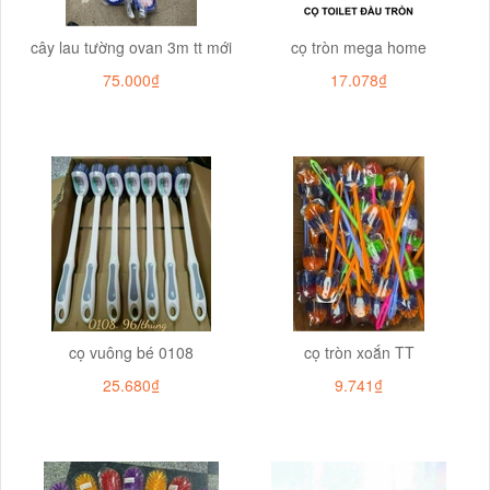
cây lau tường ovan 3m tt mới
cọ tròn mega home
75.000₫
17.078₫
cọ vuông bé 0108
cọ tròn xoắn TT
25.680₫
9.741₫