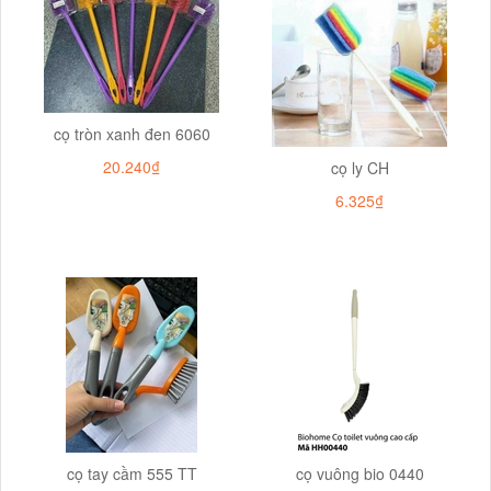
cọ tròn xanh đen 6060
20.240₫
cọ ly CH
6.325₫
cọ tay cầm 555 TT
cọ vuông bio 0440