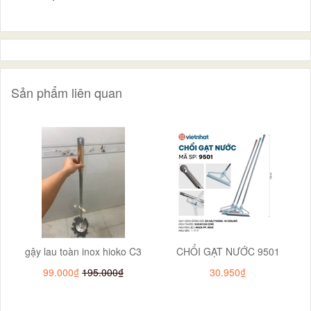
Sản phẩm liên quan
gậy lau toàn inox hioko C3
CHỔI GẠT NƯỚC 9501
99.000₫
195.000₫
30.950₫