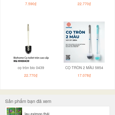
7.590₫
22.770₫
cọ tròn bio 0439
CỌ TRÒN 2 MÀU 5854
22.770₫
17.078₫
Sản phẩm bạn đã xem
lau eximop thái