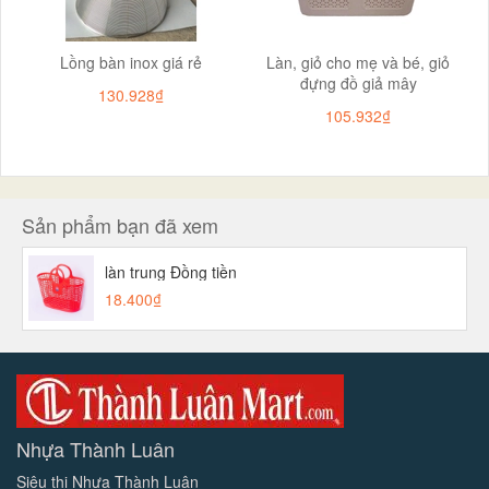
Lồng bàn inox giá rẻ
Làn, giỏ cho mẹ và bé, giỏ
đựng đồ giả mây
130.928₫
105.932₫
Sản phẩm bạn đã xem
làn trung Đồng tiền
18.400₫
Nhựa Thành Luân
Siêu thị Nhựa Thành Luân