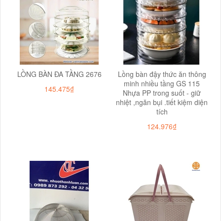
LỒNG BÀN ĐA TẦNG 2676
Lồng bàn đậy thức ăn thông
minh nhiều tầng GS 115
145.475₫
Nhựa PP trong suốt - giữ
nhiệt ,ngăn bụi .tiết kiệm diện
tích
124.976₫