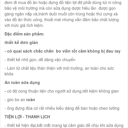
đem đi mua đồ ăn hoặc đựng đồ tiện lợi đỡ phải dùng túi ni nông
bảo vệ môi trường mà còn sửa dụng dược hiều lần được gọn
gàng ngăn nắp và,tránh duồi muỗi côn trùng hoặc thú cưng xà
vào đồ ăn thức uống, thoải mái nhưng vẫn đảm bảo chất lượng
với mức giá tích kiệm.
Đặc điểm sản phẩm:
thiết kế đơn giản
- có quai sách chắc chắn bo viền tốt cầm không bị đau tay
- thiết kế nhỏ gọn, dễ dàng vận chuyển
- Làm từ chất liệu thân thiện với môi trường, an toàn cho sức
khỏe
An toàn sửa dụng
-
có độ cong thuận tiện cho người sử dụng,tiết kiệm không gian
- góc bo an
toàn
- ống đựng đũa có rất nhiều kiểu dáng để bàn hoặc cheo tường
TIỆN LỢI - THANH LỊCH
- thiết kế hiện đại,bắt mắt mang lại cảm giác dễ chịu khi sửa dụng