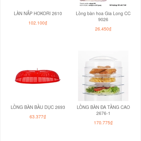
LÀN NẮP HOKORI 2610
Lồng bàn hoa Gia Long CC
9026
102.100₫
26.450₫
LỒNG BÀN BẦU DỤC 2693
LỒNG BÀN ĐA TẦNG CAO
2676-1
63.377₫
170.775₫