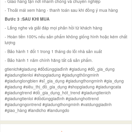
- Giao hàng tận nơi nhanh chóng và chuyên nghiệp
- Thoải mái xem hàng - thanh toán sau khi đồng ý mua hàng
Bước 3 :SAU KHI MUA
- Lắng nghe và giải đáp mọi phản hồi từ khách hàng
- Hoàn tiền 100% nếu sản phẩm không giống hình hoặc kém chất
lượng
- Bảo hành 1 đổi 1 trong 1 tháng do lỗi nhà sản xuất
- Bảo hành 1 năm chính hãng tất cả sản phẩm.
gtienich#giadung #đồdùnggiađình #giadung #đồ_gia_dụng
#giadungtienloi #shopgiadung #giadụngthôngminh
#giadunglongbien #sỉ_gia_dụng #giadungthongminh #gia_dụng
#giadung #siêu_thị_đồ_gia_dụng #shopgiadung #giadungcata
#giadungtrend #dồ_gia_dụng_hót_trend #giadungtienich
#giadungtienloi #dồdùnggiađình #giadunghottrend
#giadungngontrend #giadungthongminh #vatdunggiadinh
#giao_hàng #landicho #landungdo