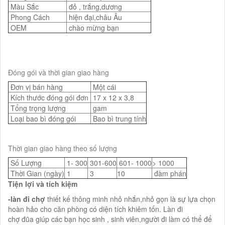
Màu Sắc
đỏ , trắng,dương
Phong Cách
hiện đại,châu Âu
OEM
chào mừng bạn
Đóng gói và thời gian giao hàng
Đơn vị bán hàng
Một cái
Kích thước đóng gói đơn
17 x 12 x 3,8
Tổng trọng lượng
gam
Loại bao bì đóng gói
Bao bì trung tính
Thời gian giao hàng theo số lượng
Số Lượng
1- 300
301-600
601- 1000
> 1000
Thời Gian (ngày)
1
3
10
đàm phán
Tiện lợi và tích kiệm
-làn đi chợ
thiết kế thông minh nhỏ nhắn,nhỏ gọn là sự lựa chọn
hoàn hảo cho căn phòng có diện tích khiêm tốn. Làn đi
chợ đũa giúp các bạn học sinh , sinh viên,người đi làm có thể để