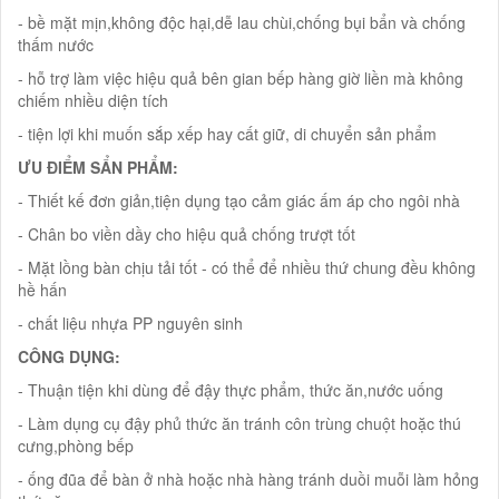
- bề mặt mịn,không độc hại,dễ lau chùi,chống bụi bẩn và chống
thấm nước
- hỗ trợ làm việc hiệu quả bên gian bếp hàng giờ liền mà không
chiếm nhiều diện tích
- tiện lợi khi muốn sắp xếp hay cất giữ, di chuyển sản phẩm
ƯU ĐIỂM SẨN PHẨM:
- Thiết kế đơn giản,tiện dụng tạo cảm giác ấm áp cho ngôi nhà
- Chân bo viền dầy cho hiệu quả chống trượt tốt
- Mặt lồng bàn chịu tải tốt - có thể để nhiều thứ chung đều không
hề hấn
- chất liệu nhựa PP nguyên sinh
CÔNG DỤNG:
- Thuận tiện khi dùng để đậy thực phẩm, thức ăn,nước uống
- Làm dụng cụ đậy phủ thức ăn tránh côn trùng chuột hoặc thú
cưng,phòng bếp
- ống đũa để bàn ở nhà hoặc nhà hàng tránh duồi muỗi làm hỏng