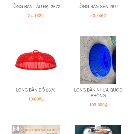
LỒNG BÀN TẦU ĐẠI 2672
LỒNG BÀN SEN 2671
24.162₫
20.746₫
LỒNG BÀN ĐỎ 2670
LỒNG BÀN NHỰA QUỐC
PHÒNG
19.608₫
103.500₫