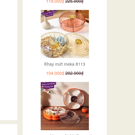
119.000₫
225.000₫
Khay mứt meka 8113
104.000₫
202.000₫