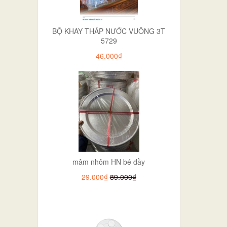
BỘ KHAY THÁP NƯỚC VUÔNG 3T
5729
46.000₫
mâm nhôm HN bé dầy
29.000₫
89.000₫