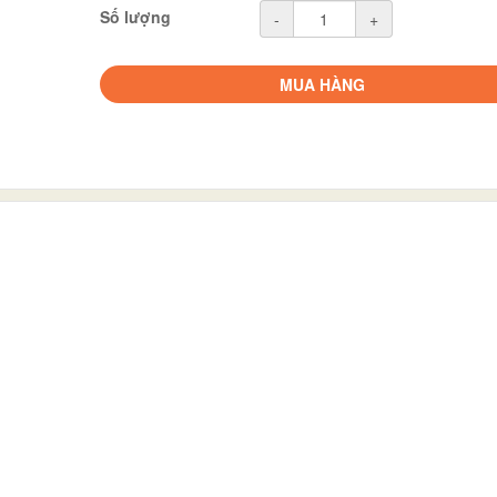
Số lượng
-
+
MUA HÀNG