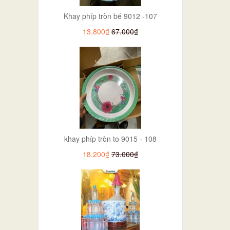
Khay phíp tròn bé 9012 -107
13.800₫
67.000₫
khay phíp tròn to 9015 - 108
18.200₫
73.000₫