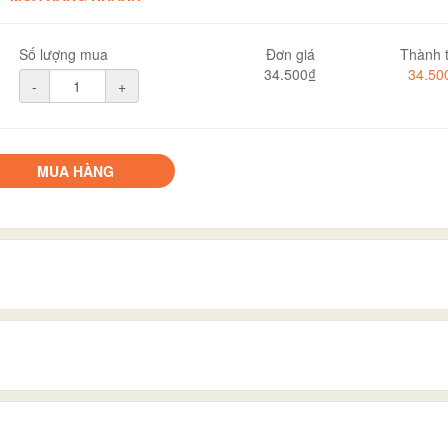
Số lượng mua
Đơn giá
Thành t
34.500₫
34.50
-
+
MUA HÀNG