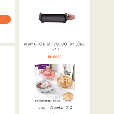
KHAY CHỮ NHẬT VÂN GỖ TAY VỒNG
5713
50.900₫
Khay mứt meka 1312