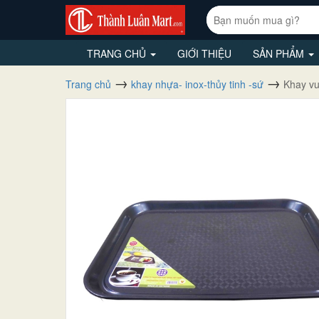
TRANG CHỦ
GIỚI THIỆU
SẢN PHẨM
Trang chủ
khay nhựa- inox-thủy tinh -sứ
Khay v