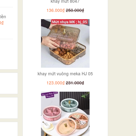
khay mứt 8047
136.000₫
250.000₫
iền
0₫
khay mứt vuông meka HJ 05
123.000₫
231.000₫