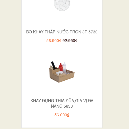
BỘ KHAY THÁP NƯỚC TRÒN 3T 5730
56.900₫
92.950₫
KHAY ĐỰNG THIA ĐŨA,GIA VỊ ĐA
NĂNG 5633
56.000₫