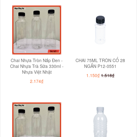
Chai Nhựa Tròn Nắp Đen -
CHAI 75ML TRÒN CỔ 28
Chai Nhựa Trà Sữa 330ml -
NGẮN P12-0551
Nhựa Việt Nhật
1.150₫
1.518₫
2.174₫