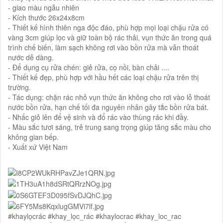
- giao màu ngẫu nhiên
- Kích thước 26x24x8cm
-️ Thiết kế hình thiên nga độc đáo, phù hợp mọi loại chậu rửa có
vàng 3cm giúp lọc và giữ toàn bộ rác thải, vụn thức ăn trong quá
trình chế biến, làm sạch không rơi vào bồn rửa mà vẫn thoát
nước dễ dàng.
- Để dụng cụ rửa chén: giẻ rửa, cọ nồi, bàn chải ....
-️ Thiết kế đẹp, phù hợp với hầu hết các loại chậu rửa trên thị
trường.
️- Tác dụng: chặn rác nhỏ vụn thức ăn không cho rơi vào lỗ thoát
nước bồn rửa, hạn chế tối đa nguyên nhân gây tắc bồn rửa bát.
-️ Nhấc giỏ lên để vệ sinh và đổ rác vào thùng rác khi đầy.
-️ Màu sắc tươi sáng, trẻ trung sang trọng giúp tăng sắc màu cho
không gian bếp.
- Xuất xứ Việt Nam
#khaylọcrác #khay_lọc_rác #khaylocrac #khay_loc_rac