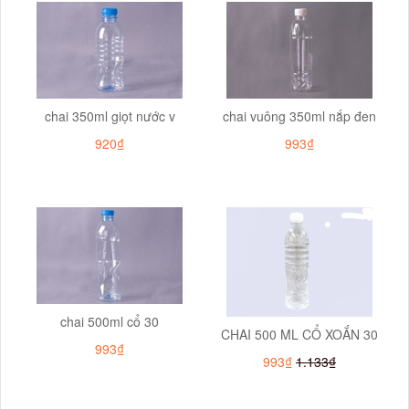
chai 350ml giọt nước v
chai vuông 350ml nắp đen
920₫
993₫
chai 500ml cổ 30
CHAI 500 ML CỔ XOẮN 30
993₫
993₫
1.133₫