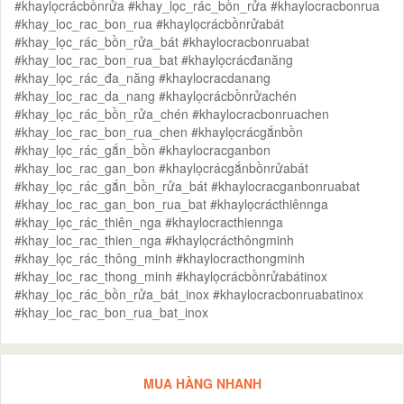
#khaylọcrácbồnrửa #khay_lọc_rác_bồn_rửa #khaylocracbonrua
#khay_loc_rac_bon_rua #khaylọcrácbồnrửabát
#khay_lọc_rác_bồn_rửa_bát #khaylocracbonruabat
#khay_loc_rac_bon_rua_bat #khaylọcrácđanăng
#khay_lọc_rác_đa_năng #khaylocracdanang
#khay_loc_rac_da_nang #khaylọcrácbồnrửachén
#khay_lọc_rác_bồn_rửa_chén #khaylocracbonruachen
#khay_loc_rac_bon_rua_chen #khaylọcrácgắnbồn
#khay_lọc_rác_gắn_bồn #khaylocracganbon
#khay_loc_rac_gan_bon #khaylọcrácgắnbồnrửabát
#khay_lọc_rác_gắn_bồn_rửa_bát #khaylocracganbonruabat
#khay_loc_rac_gan_bon_rua_bat #khaylọcrácthiênnga
#khay_lọc_rác_thiên_nga #khaylocracthiennga
#khay_loc_rac_thien_nga #khaylọcrácthôngminh
#khay_lọc_rác_thông_minh #khaylocracthongminh
#khay_loc_rac_thong_minh #khaylọcrácbồnrửabátinox
#khay_lọc_rác_bồn_rửa_bát_inox #khaylocracbonruabatinox
#khay_loc_rac_bon_rua_bat_inox
MUA HÀNG NHANH