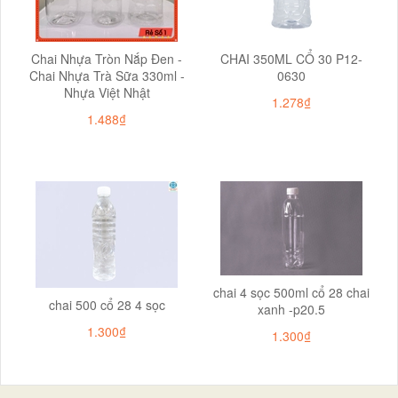
Chai Nhựa Tròn Nắp Đen -
CHAI 350ML CỔ 30 P12-
Chai Nhựa Trà Sữa 330ml -
0630
Nhựa Việt Nhật
1.278₫
1.488₫
chai 4 sọc 500ml cổ 28 chai
chai 500 cổ 28 4 sọc
xanh -p20.5
1.300₫
1.300₫