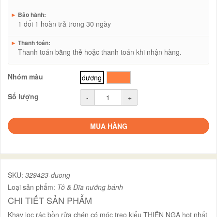
►
Bảo hành:
1 đổi 1 hoàn trả trong 30 ngày
►
Thanh toán:
Thanh toán bằng thẻ hoặc thanh toán khi nhận hàng.
Nhóm màu
dương
cam
Số lượng
-
+
MUA HÀNG
SKU:
329423-duong
Loại sản phẩm:
Tô & Dĩa nướng bánh
CHI TIẾT SẢN PHẨM
Khay lọc rác bồn rửa chén có móc treo kiểu THIÊN NGA hot nhất