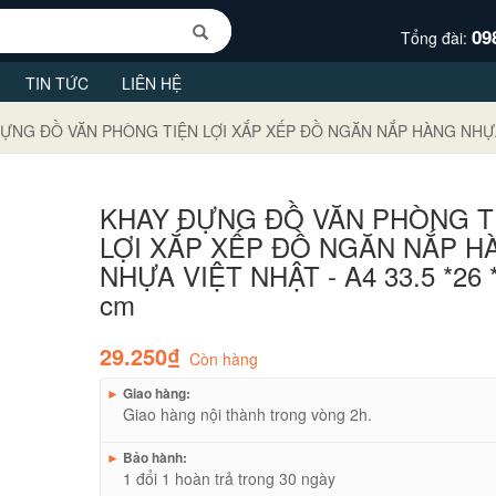
09
Tổng đài:
TIN TỨC
LIÊN HỆ
ỰNG ĐỒ VĂN PHÒNG TIỆN LỢI XẮP XẾP ĐỒ NGĂN NẮP HÀNG NHỰA V
KHAY ĐỰNG ĐỒ VĂN PHÒNG T
LỢI XẮP XẾP ĐỒ NGĂN NẮP H
NHỰA VIỆT NHẬT - A4 33.5 *26 
cm
29.250₫
Còn hàng
►
Giao hàng:
Giao hàng nội thành trong vòng 2h.
►
Bảo hành:
1 đổi 1 hoàn trả trong 30 ngày