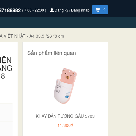
87188882
0
( 7:00 - 22:00 )
Đăng ký / Đăng nhập
IỆT NHẬT - A4 33.5 *26 *8 cm
Sản phẩm liên quan
IỆN
ÀNG
*8
KHAY DÁN TƯỜNG GẤU 5703
11.300₫