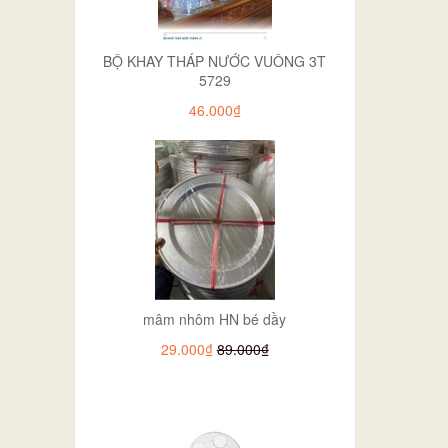
BỘ KHAY THÁP NƯỚC VUÔNG 3T
5729
46.000₫
mâm nhôm HN bé dầy
29.000₫
89.000₫