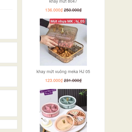
khay mứt 8047
136.000₫
250.000₫
khay mứt vuông meka HJ 05
123.000₫
231.000₫