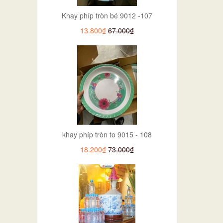
Khay phíp tròn bé 9012 -107
13.800₫
67.000₫
khay phíp tròn to 9015 - 108
18.200₫
73.000₫