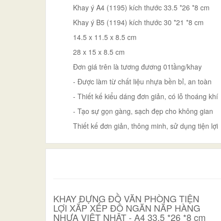
Khay ý A4 (1195) kích thước 33.5 *26 *8 cm
Khay ý B5 (1194) kích thước 30 *21 *8 cm
14.5 x 11.5 x 8.5 cm
28 x 15 x 8.5 cm
Đơn giá trên là tương đương 01tầng/khay
- Được làm từ chất liệu nhựa bền bỉ, an toàn
- Thiết kế kiểu dáng đơn giản, có lỗ thoáng khí
- Tạo sự gọn gàng, sạch đẹp cho không gian
Thiết kế đơn giản, thông minh, sử dụng tiện lợi
KHAY ĐỰNG ĐỒ VĂN PHÒNG TIỆN
LỢI XẮP XẾP ĐỒ NGĂN NẮP HÀNG
NHỰA VIỆT NHẬT - A4 33.5 *26 *8 cm