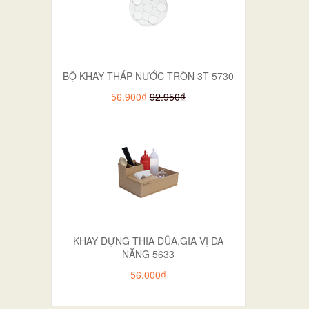
BỘ KHAY THÁP NƯỚC TRÒN 3T 5730
56.900₫
92.950₫
KHAY ĐỰNG THIA ĐŨA,GIA VỊ ĐA
NĂNG 5633
56.000₫