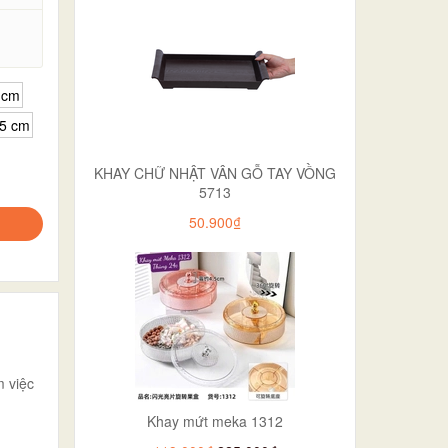
.
 cm
.5 cm
KHAY CHỮ NHẬT VÂN GỖ TAY VỒNG
5713
50.900₫
m việc
Khay mứt meka 1312