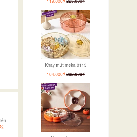
119.000₫
225.000₫
Khay mứt meka 8113
104.000₫
202.000₫
iền
0₫