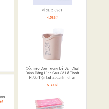
vỉ đá to 6961
4.586₫
Cốc mèo Dán Tường Để Bàn Chải
Đánh Răng Hình Gấu Có Lỗ Thoát
Nước Tiện Lợi aladanh-net-vn
5.300₫
iền
9₫