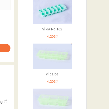
.
Vỉ đá No 102
4.203₫
vỉ đá bé
4.203₫
ng để