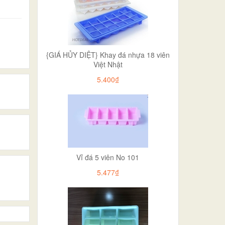
{GIÁ HỦY DIỆT} Khay đá nhựa 18 viên
Việt Nhật
5.400₫
Vỉ đá 5 viên No 101
5.477₫