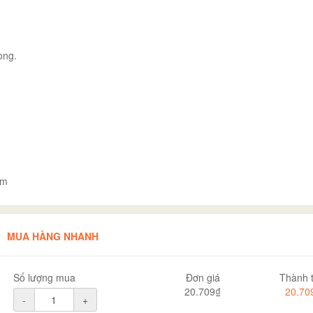
ong.
cm
MUA HÀNG NHANH
Số lượng mua
Đơn giá
Thành t
20.709₫
20.70
-
+