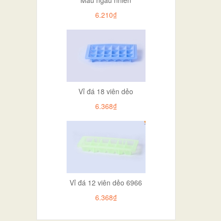
6.210₫
Vỉ đá 18 viên dẻo
6.368₫
Vỉ đá 12 viên dẻo 6966
6.368₫