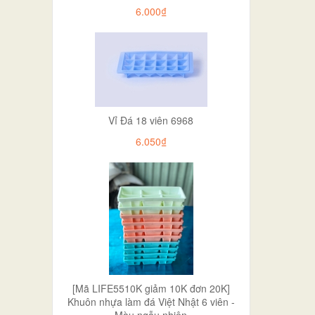
6.000₫
Vỉ Đá 18 viên 6968
6.050₫
[Mã LIFE5510K giảm 10K đơn 20K]
Khuôn nhựa làm đá Việt Nhật 6 viên -
Màu ngẫu nhiên