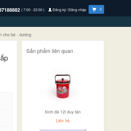
87188882
0
( 7:00 - 22:00 )
Đăng ký / Đăng nhập
ẩm cho bé - dương
Sản phẩm liên quan
nắp
bình đá 12l duy tân
Liên hệ