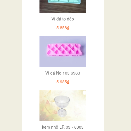
Vỉ đá to dẻo
5.858₫
Vỉ đá No 103 6963
5.985₫
kem nhỏ LR 03 - 6303