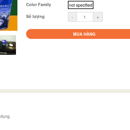
Color Family
not specified
Số lượng
-
+
MUA HÀNG
 dụng.