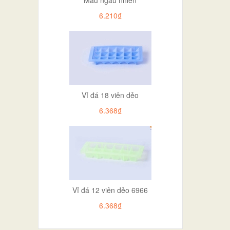
6.210₫
Vỉ đá 18 viên dẻo
6.368₫
Vỉ đá 12 viên dẻo 6966
6.368₫