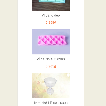
Vỉ đá to dẻo
5.858₫
Vỉ đá No 103 6963
5.985₫
kem nhỏ LR 03 - 6303