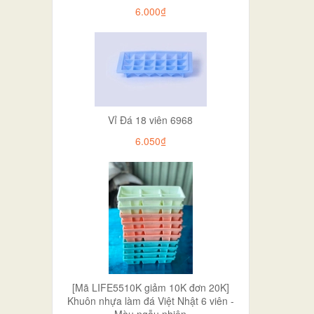
6.000₫
Vỉ Đá 18 viên 6968
6.050₫
[Mã LIFE5510K giảm 10K đơn 20K]
Khuôn nhựa làm đá Việt Nhật 6 viên -
Màu ngẫu nhiên