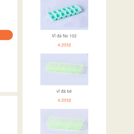
Vỉ đá No 102
4.203₫
vỉ đá bé
4.203₫