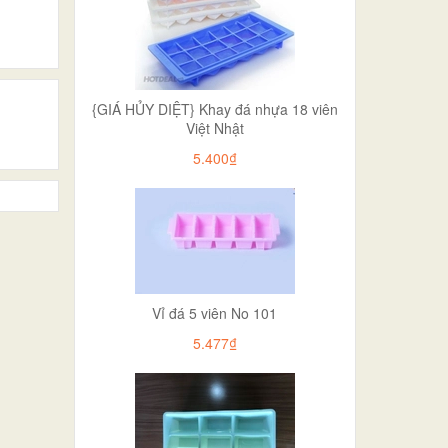
{GIÁ HỦY DIỆT} Khay đá nhựa 18 viên
Việt Nhật
5.400₫
Vỉ đá 5 viên No 101
5.477₫