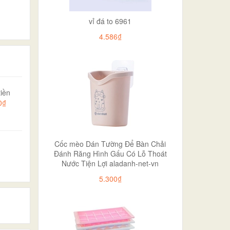
vỉ đá to 6961
4.586₫
iền
0₫
Cốc mèo Dán Tường Để Bàn Chải
Đánh Răng Hình Gấu Có Lỗ Thoát
Nước Tiện Lợi aladanh-net-vn
5.300₫