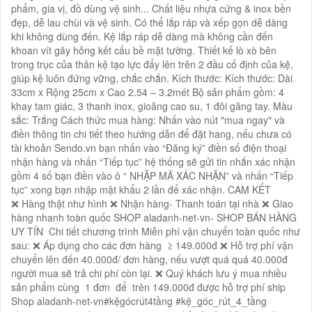
phẩm, gia vị, đồ dùng vệ sinh... Chất liệu nhựa cứng & inox bền
đẹp, dễ lau chùi và vệ sinh. Có thể lắp ráp và xếp gọn dễ dàng
khi không dùng đến. Kệ lắp ráp dễ dàng mà không cần đến
khoan vít gây hỏng kết cấu bề mặt tường. Thiết kế lò xò bên
trong trục của thân kệ tạo lực đẩy lên trên 2 đầu cố định của kệ,
giúp kệ luôn đứng vững, chắc chắn. Kích thước: Kích thước: Dài
33cm x Rộng 25cm x Cao 2.54 – 3.2mét Bộ sản phẩm gồm: 4
khay tam giác, 3 thanh inox, gioăng cao su, 1 đôi găng tay. Màu
sắc: Trắng Cách thức mua hàng: Nhấn vào nút "mua ngay" và
điền thông tin chi tiết theo hướng dẫn để đặt hang, nếu chưa có
tài khoản Sendo.vn bạn nhấn vào “Đăng ký” điền số điện thoại
nhận hàng và nhấn “Tiếp tục” hệ thống sẽ gửi tin nhắn xác nhận
gồm 4 số bạn điền vào ô “ NHẬP MÃ XÁC NHẬN” và nhấn “Tiếp
tục” xong bạn nhập mật khẩu 2 lần để xác nhận. CAM KẾT
❌ Hàng thật như hình ❌ Nhận hàng- Thanh toán tại nhà ❌ Giao
hàng nhanh toàn quốc SHOP aladanh-net-vn- SHOP BÁN HÀNG
UY TÍN Chi tiết chương trình Miễn phí vận chuyển toàn quốc như
sau: ❌ Áp dụng cho các đơn hàng ≥ 149.000đ ❌ Hỗ trợ phí vận
chuyển lên đến 40.000đ/ đơn hàng, nếu vượt quá quá 40.000đ
người mua sẽ trả chi phí còn lại. ❌ Quý khách lưu ý mua nhiều
sản phẩm cùng 1 đơn để trên 149.000đ được hỗ trợ phí ship
Shop aladanh-net-vn#kệgócrút4tầng #kệ_góc_rút_4_tầng