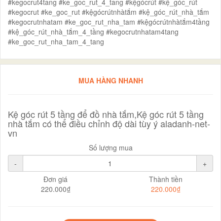
#kegocrut4tang #ke_goc_rut_4_tang #kệgócrút #kệ_góc_rút
#kegocrut #ke_goc_rut #kệgócrútnhàtắm #kệ_góc_rút_nhà_tắm
#kegocrutnhatam #ke_goc_rut_nha_tam #kệgócrútnhàtắm4tầng
#kệ_góc_rút_nhà_tắm_4_tầng #kegocrutnhatam4tang
#ke_goc_rut_nha_tam_4_tang
MUA HÀNG NHANH
Kệ góc rút 5 tầng để đồ nhà tắm,Kệ góc rút 5 tầng
nhà tắm có thể điều chỉnh độ dài tùy ý aladanh-net-
vn
Số lượng mua
-
+
Đơn giá
Thành tiền
220.000₫
220.000₫