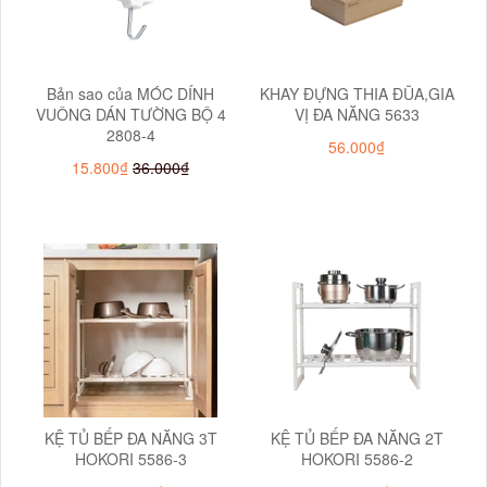
Bản sao của MÓC DÍNH
KHAY ĐỰNG THIA ĐŨA,GIA
VUÔNG DÁN TƯỜNG BỘ 4
VỊ ĐA NĂNG 5633
2808-4
56.000₫
15.800₫
36.000₫
KỆ TỦ BẾP ĐA NĂNG 3T
KỆ TỦ BẾP ĐA NĂNG 2T
HOKORI 5586-3
HOKORI 5586-2