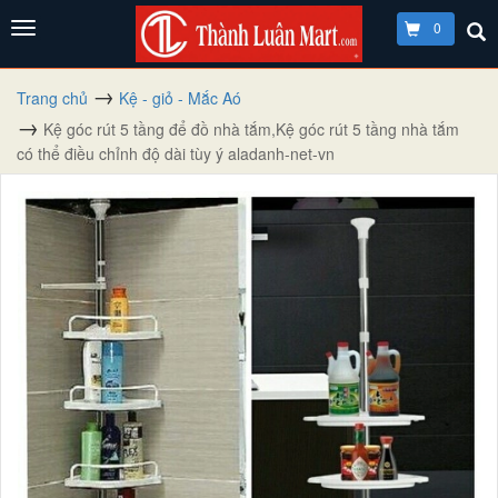
0
Trang chủ
Kệ - giỏ - Mắc Aó
Kệ góc rút 5 tầng để đồ nhà tắm,Kệ góc rút 5 tầng nhà tắm
có thể điều chỉnh độ dài tùy ý aladanh-net-vn