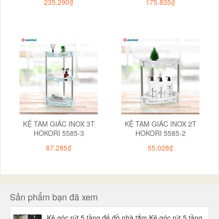
235.290₫
175.835₫
KỆ TAM GIÁC INOX 3T
KỆ TAM GIÁC INOX 2T
HOKORI 5585-3
HOKORI 5585-2
87.285₫
55.028₫
Sản phẩm bạn đã xem
Kệ góc rút 5 tầng để đồ nhà tắm,Kệ góc rút 5 tầng