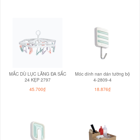
MẮC DÙ LỤC LĂNG ĐA SẮC
Móc dính nan dán tường bộ
24 KẸP 2797
4-2809-4
45.700₫
18.876₫