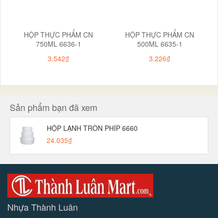
HỘP THỰC PHẨM CN
HỘP THỰC PHẨM CN
750ML 6636-1
500ML 6635-1
3.542₫
3.226₫
Sản phẩm bạn đã xem
HỘP LẠNH TRÒN PHÍP 6660
24.035₫
Nhựa Thành Luân