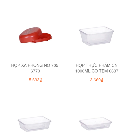
HỘP XÀ PHÒNG NO 705-
HỘP THỰC PHẨM CN
6770
1000ML CÓ TEM 6637
5.693₫
3.669₫