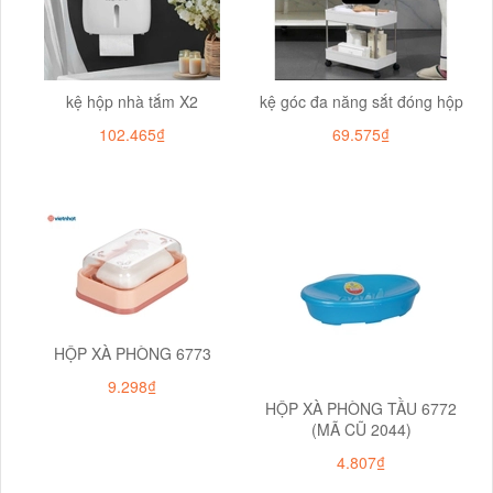
kệ hộp nhà tắm X2
kệ góc đa năng sắt đóng hộp
102.465₫
69.575₫
HỘP XÀ PHÒNG 6773
9.298₫
HỘP XÀ PHÒNG TẦU 6772
(MÃ CŨ 2044)
4.807₫