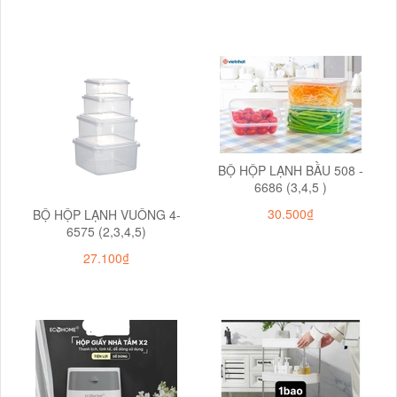
BỘ HỘP LẠNH BẦU 508 -
6686 (3,4,5 )
30.500₫
BỘ HỘP LẠNH VUÔNG 4-
6575 (2,3,4,5)
27.100₫