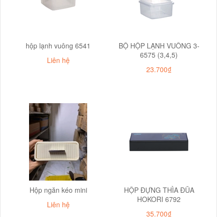
hộp lạnh vuông 6541
BỘ HỘP LẠNH VUÔNG 3-
6575 (3,4,5)
Liên hệ
23.700₫
Hộp ngăn kéo mini
HỘP ĐỰNG THÌA ĐŨA
HOKORI 6792
Liên hệ
35.700₫