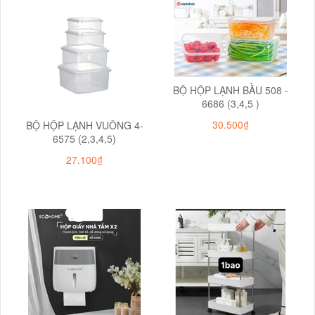
BỘ HỘP LẠNH BẦU 508 -
6686 (3,4,5 )
30.500₫
BỘ HỘP LẠNH VUÔNG 4-
6575 (2,3,4,5)
27.100₫