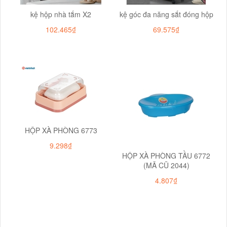
kệ hộp nhà tắm X2
kệ góc đa năng sắt đóng hộp
102.465₫
69.575₫
HỘP XÀ PHÒNG 6773
9.298₫
HỘP XÀ PHÒNG TẦU 6772
(MÃ CŨ 2044)
4.807₫