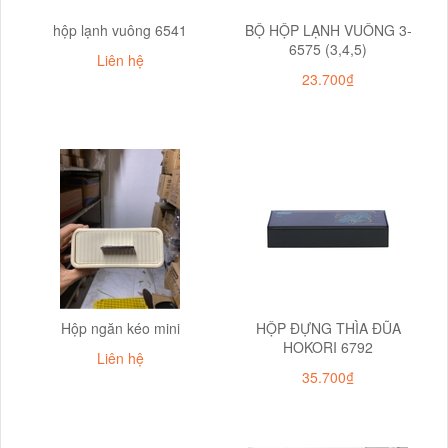
hộp lạnh vuông 6541
BỘ HỘP LẠNH VUÔNG 3-
6575 (3,4,5)
Liên hệ
23.700₫
Hộp ngăn kéo mini
HỘP ĐỰNG THÌA ĐŨA
HOKORI 6792
Liên hệ
35.700₫