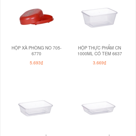
HỘP XÀ PHÒNG NO 705-
HỘP THỰC PHẨM CN
6770
1000ML CÓ TEM 6637
5.693₫
3.669₫