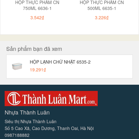
HỘP THỰC PHẨM CN
HỘP THỰC PHẨM CN
750ML 6636-1
500ML 6635-1
3.542₫
3.226₫
Sản phẩm bạn đã xem
HỘP LẠNH CHỮ NHẬT 6535-2
19.291₫
Nhựa Thành Luân
Siêu thị Nhựa Thành Luân
Số 5 Cao Xã, Cao Dương, Thanh Oai, Hà Nội
0987188882