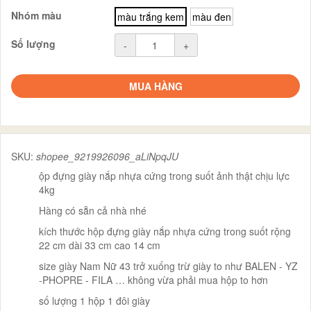
Nhóm màu
màu trắng kem
màu đen
Số lượng
-
+
MUA HÀNG
SKU:
shopee_9219926096_aLiNpqJU
ộp đựng giày nắp nhựa cứng trong suốt ảnh thật chịu lực
4kg
Hàng có sẵn cả nhà nhé
kích thước hộp đựng giày nắp nhựa cứng trong suốt rộng
22 cm dài 33 cm cao 14 cm
size giày Nam Nữ 43 trở xuống trừ giày to như BALEN - YZ
-PHOPRE - FILA … không vừa phải mua hộp to hơn
số lượng 1 hộp 1 đôi giày