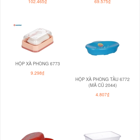
102.465₫
69.575₫
HỘP XÀ PHÒNG 6773
9.298₫
HỘP XÀ PHÒNG TẦU 6772
(MÃ CŨ 2044)
4.807₫