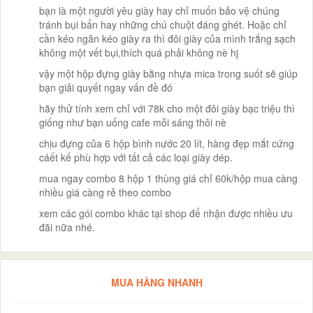
bạn là một người yêu giày hay chỉ muốn bảo vệ chúng
tránh bụi bẩn hay những chú chuột đáng ghét. Hoặc chỉ
cần kéo ngăn kéo giày ra thì đôi giày của mình trắng sạch
không một vết bụi,thích quá phải không nè hj
vậy một hộp đựng giày bằng nhựa mica trong suốt sẽ giúp
bạn giải quyết ngay vấn đề đó
hãy thử tính xem chỉ với 78k cho một đôi giày bạc triệu thì
giống như bạn uống cafe mỗi sáng thôi nè
chịu đựng của 6 hộp bình nước 20 lít, hàng đẹp mắt cứng
cáết kế phù hợp với tất cả các loại giày dép.
mua ngay combo 8 hộp 1 thùng giá chỉ 60k/hộp mua càng
nhiều giá càng rẻ theo combo
xem các gói combo khác tại shop để nhận được nhiều ưu
đãi nữa nhé.
MUA HÀNG NHANH