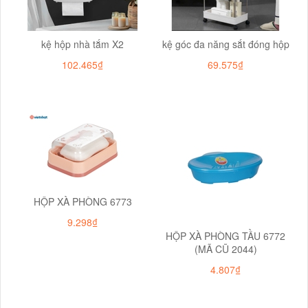
kệ hộp nhà tắm X2
kệ góc đa năng sắt đóng hộp
102.465₫
69.575₫
HỘP XÀ PHÒNG 6773
9.298₫
HỘP XÀ PHÒNG TẦU 6772
(MÃ CŨ 2044)
4.807₫