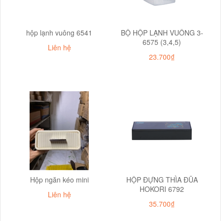
hộp lạnh vuông 6541
BỘ HỘP LẠNH VUÔNG 3-
6575 (3,4,5)
Liên hệ
23.700₫
Hộp ngăn kéo mini
HỘP ĐỰNG THÌA ĐŨA
HOKORI 6792
Liên hệ
35.700₫