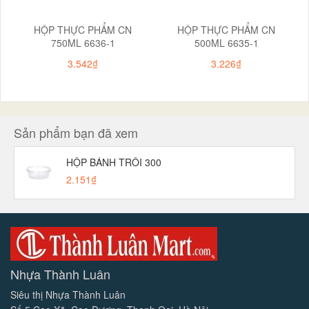
HỘP THỰC PHẨM CN
HỘP THỰC PHẨM CN
750ML 6636-1
500ML 6635-1
3.542₫
3.226₫
Sản phẩm bạn đã xem
HỘP BÁNH TRÔI 300
2.151₫
Nhựa Thành Luân
Siêu thị Nhựa Thành Luân