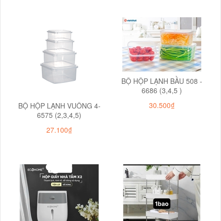
BỘ HỘP LẠNH BẦU 508 -
6686 (3,4,5 )
30.500₫
BỘ HỘP LẠNH VUÔNG 4-
6575 (2,3,4,5)
27.100₫