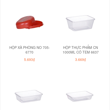
HỘP XÀ PHÒNG NO 705-
HỘP THỰC PHẨM CN
6770
1000ML CÓ TEM 6637
5.693₫
3.669₫