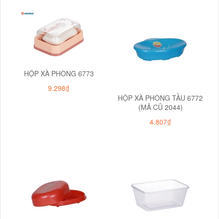
HỘP XÀ PHÒNG 6773
9.298₫
HỘP XÀ PHÒNG TẦU 6772
(MÃ CŨ 2044)
4.807₫