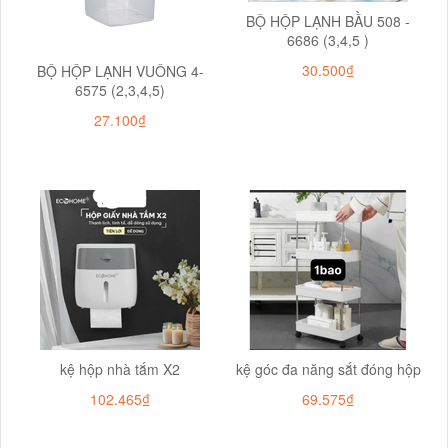
BỘ HỘP LẠNH BẦU 508 -
6686 (3,4,5 )
30.500₫
BỘ HỘP LẠNH VUÔNG 4-
6575 (2,3,4,5)
27.100₫
kệ hộp nhà tắm X2
kệ góc đa năng sắt đóng hộp
102.465₫
69.575₫