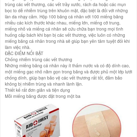
trùng các vết thương, các vết trầy xước, rách da hoặc các mụn
bọc to dễ nhiễm trùng trên khuôn mặt, đặc biệt là đối với những
làn da nhạy cảm. Hộp 100 băng cá nhân với 100 miếng băng
nhiều các kích thước khác nhau, miếng lớn, miếng cỡ trung,
miếng nhỏ và miếng cá nhân sẽ cứu chữa bạn trong mọi tình
huống cấp bách khi bạn bị các vết thương, việc luôn có những
miếng băng cá nhân trong nhà sẽ giúp bạn yên tâm tuyệt đối khi
làm việc nhà.
ĐẶC ĐIỂM NỔI BẬT
Chống nhiễm trùng các vết thương
Những miếng băng cá nhân này ít thấm nước và có độ dính cao,
một miếng gạc nhỏ nằm gọn trong băng và được phủ một lớp lưới
chống dính, giúp bạn bảo vệ các vết thương rất tốt, đảm bảo
không bị nhiễm trùng và nhanh lành lặn.
Thiết kế rất đơn giản và tiện dụng
Mỗi miếng băng được đặt trong một ba