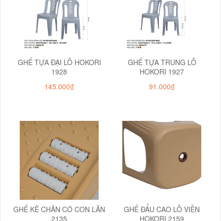
GHẾ TỰA ĐẠI LỖ HOKORI
GHẾ TỰA TRUNG LỖ
1928
HOKORI 1927
145.000₫
91.000₫
GHẾ KÊ CHÂN CÓ CON LĂN
GHẾ ĐẨU CAO LỖ VIỀN
2135
HOKORI 2159