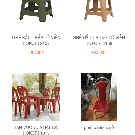
GHẾ ĐẨU THẤP LỖ VIỀN
GHẾ ĐẨU TRUNG LỖ VIỀN
HOKORI 2157
HOKORI 2158
36.200₫
49.500₫
BÀN VUÔNG NHẬT ĐẠI
ghế tựa inox đỏ
HOKORI 1813