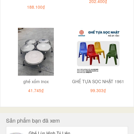
202.400₫
188.100₫
ghế xổm inox
GHẾ TỰA SỌC NHẬT 1961
41.745₫
99.303₫
Sản phẩm bạn đã xem
Ghế Lùn Hình Tý Liên