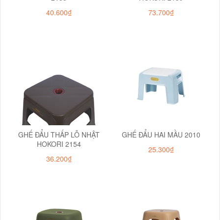
40.600₫
73.700₫
GHẾ ĐẨU THẤP LỖ NHẬT
GHẾ ĐẨU HAI MẦU 2010
HOKORI 2154
25.300₫
36.200₫