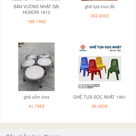
BÀN VUÔNG NHẬT ĐẠI
ghế tựa inox đỏ
HOKORI 1813
202.400₫
188.100₫
ghế xổm inox
GHẾ TỰA SỌC NHẬT 1961
41.745₫
99.303₫