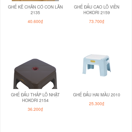
GHẾ KÊ CHÂN CÓ CON LĂN
GHẾ ĐẨU CAO LỖ VIỀN
2135
HOKORI 2159
40.600₫
73.700₫
GHẾ ĐẨU THẤP LỖ NHẬT
GHẾ ĐẨU HAI MẦU 2010
HOKORI 2154
25.300₫
36.200₫