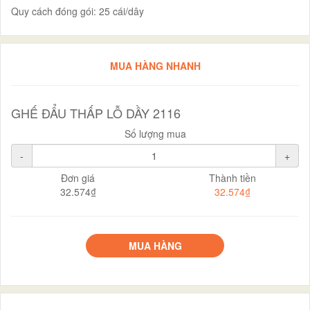
Quy cách đóng gói: 25 cái/dây
MUA HÀNG NHANH
GHẾ ĐẨU THẤP LỖ DẦY 2116
Số lượng mua
-
+
Đơn giá
Thành tiền
32.574₫
32.574₫
MUA HÀNG