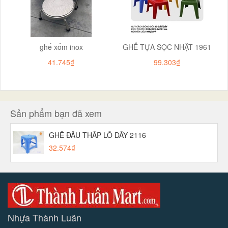
ghế xổm inox
GHẾ TỰA SỌC NHẬT 1961
41.745₫
99.303₫
Sản phẩm bạn đã xem
GHẾ ĐẨU THẤP LỖ DẦY 2116
32.574₫
Nhựa Thành Luân