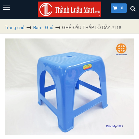
0
Trang chủ
Bàn - Ghế
GHẾ ĐẨU THẤP LỖ DẦY 2116