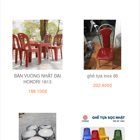
BÀN VUÔNG NHẬT ĐẠI
ghế tựa inox đỏ
HOKORI 1813
202.400₫
188.100₫