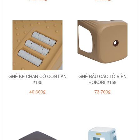
GHẾ KÊ CHÂN CÓ CON LĂN
GHẾ ĐẨU CAO LỖ VIỀN
2135
HOKORI 2159
40.600₫
73.700₫