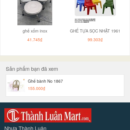
ghế xổm inox
GHẾ TỰA SỌC NHẬT 1961
41.745₫
99.303₫
Sản phẩm bạn đã xem
Ghế bành No 1867
155.000₫
Nhựa Thành Luân