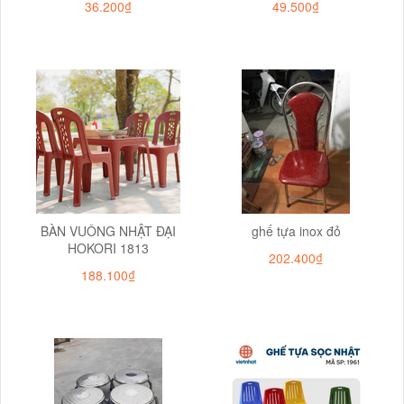
36.200₫
49.500₫
BÀN VUÔNG NHẬT ĐẠI
ghế tựa inox đỏ
HOKORI 1813
202.400₫
188.100₫