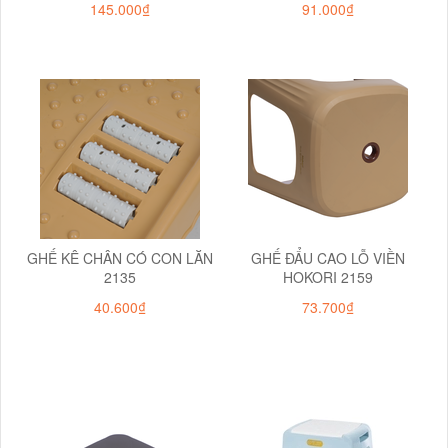
145.000₫
91.000₫
GHẾ KÊ CHÂN CÓ CON LĂN
GHẾ ĐẨU CAO LỖ VIỀN
2135
HOKORI 2159
40.600₫
73.700₫