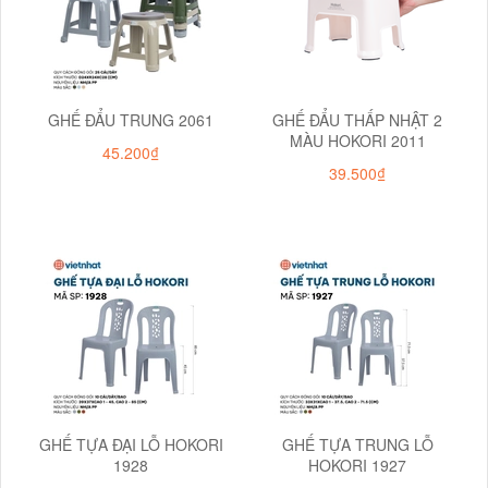
GHẾ ĐẨU TRUNG 2061
GHẾ ĐẨU THẤP NHẬT 2
MÀU HOKORI 2011
45.200₫
39.500₫
GHẾ TỰA ĐẠI LỖ HOKORI
GHẾ TỰA TRUNG LỖ
1928
HOKORI 1927