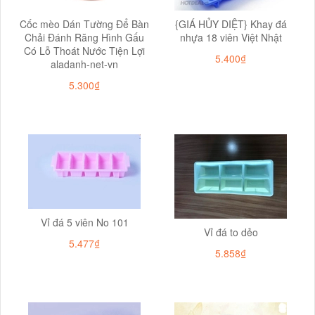
Cốc mèo Dán Tường Để Bàn
{GIÁ HỦY DIỆT} Khay đá
Chải Đánh Răng Hình Gấu
nhựa 18 viên Việt Nhật
Có Lỗ Thoát Nước Tiện Lợi
5.400₫
aladanh-net-vn
5.300₫
Vỉ đá 5 viên No 101
Vỉ đá to dẻo
5.477₫
5.858₫