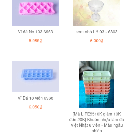
Vỉ đá No 103 6963
kem nhỏ LR 03 - 6303
5.985₫
6.000₫
Vỉ Đá 18 viên 6968
6.050₫
[Mã LIFE5510K giảm 10K
đơn 20K] Khuôn nhựa làm đá
Việt Nhật 6 viên - Màu ngẫu
nhiên