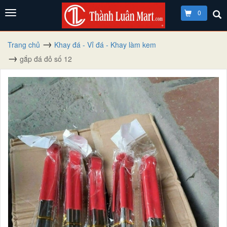
0
Trang chủ
Khay đá - Vỉ đá - Khay làm kem
gắp đá đỏ số 12