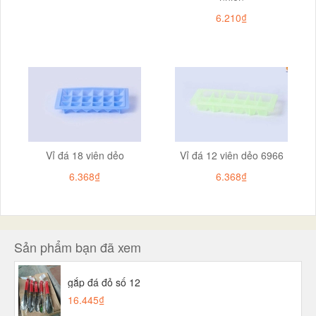
6.210₫
Vỉ đá 18 viên dẻo
Vỉ đá 12 viên dẻo 6966
6.368₫
6.368₫
Sản phẩm bạn đã xem
gắp đá đỏ số 12
16.445₫