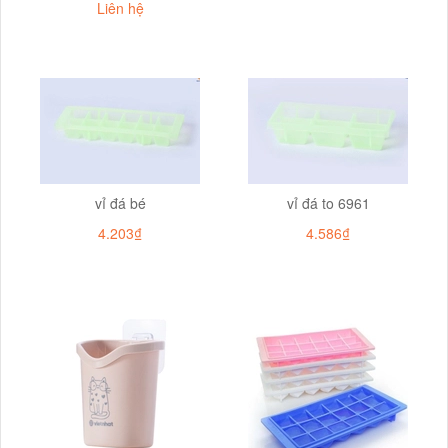
Liên hệ
vỉ đá bé
vỉ đá to 6961
4.203₫
4.586₫