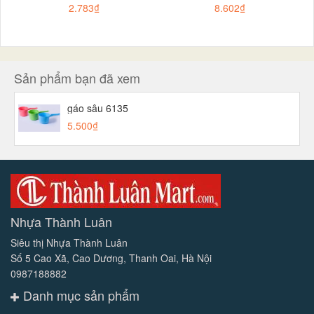
2.783₫
8.602₫
Sản phẩm bạn đã xem
gáo sâu 6135
5.500₫
Nhựa Thành Luân
Siêu thị Nhựa Thành Luân
Số 5 Cao Xã, Cao Dương, Thanh Oai, Hà Nội
0987188882
Danh mục sản phẩm