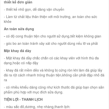
thiết kế đơn giản
- thiết kế nhỏ gọn, dễ dàng vận chuyển
- Làm từ chất liệu thân thiện với môi trường, an toàn cho sức
khỏe
An toàn sửa dụng
-
có độ cong thuận tiện cho người sử dụng,tiết kiệm không gian
- góc bo an toàn tránh xây xát cho người dùng nếu lỡ va phải
Mặt khay đá dày
- Mặt khay đá dầy chắc chắn có các khay viên với hình thù đa
dạng,hoặc có nắp đậy
- khay đá rất mềm dẻo và không bị cứng ròn khi làm đá giúp lấy
đá ra rột cách nhanh tróng thuận tiện,không cần phải đập nhỏ đá
ra
- có nhiều khiểu dáng cũng như kích thước đá giúp bạn chọn sản
phẩm phù hợp với mục đích sửa dụng.
TIỆN LỢI - THANH LỊCH
- màu sắc đỏ,dương, nhẹ nhàng,thanh lịch: