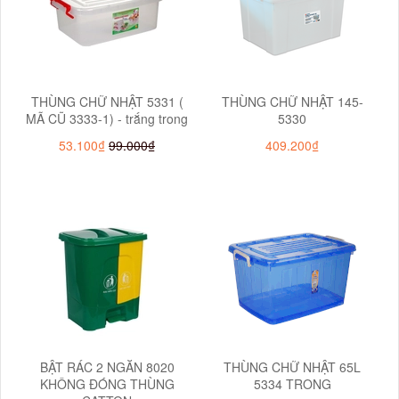
THÙNG CHỮ NHẬT 5331 (
THÙNG CHỮ NHẬT 145-
MÃ CŨ 3333-1) - trắng trong
5330
53.100₫
99.000₫
409.200₫
BẬT RÁC 2 NGĂN 8020
THÙNG CHỮ NHẬT 65L
KHÔNG ĐÓNG THÙNG
5334 TRONG