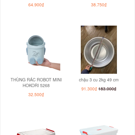
64.900₫
38.750₫
THÙNG RÁC ROBOT MINI
chậu 3 cu 2kg 49 cm
HOKORI 5268
91.300₫
183.000₫
32.500₫