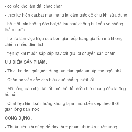
- có các khe làm đá chắc chắn
- thiết kế hiện đại,bắt mắt mang lại cảm giác dễ chịu khi sửa dụng
- bề mặt mịn,không độc hại,dễ lau chùi,chống bụi bẩn và chống
thấm nước
- hỗ trợ làm việc hiệu quả bên gian bếp hàng giờ liền mà không
chiếm nhiều diện tích
- tiện lợi khi muốn sắp xếp hay cất giữ, di chuyển sản phẩm
ƯU ĐIỂM SẨN PHẨM:
- Thiết kế đơn giản,tiện dụng tạo cảm giác ấm áp cho ngôi nhà
- Chân bo viền dầy cho hiệu quả chống trượt tốt
- Mặt lồng bàn chịu tải tốt - có thể để nhiều thứ chung đều không
hề hấn
- Chất liệu kim loại nhưng không bị ăn mòn,bền đẹp theo thời
gian lồng bàn inox
CÔNG DỤNG:
- Thuận tiện khi dùng để đậy thực phẩm, thức ăn,nước uống