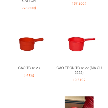
CATTON
187.200₫
278.300₫
GÁO TO 6123
GÁO TRƠN TO 6122 (MÃ CŨ
2222)
8.412₫
10.310₫