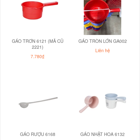
GÁO TRƠN 6121 (MÃ CŨ
GÁO TRÒN LỚN GA002
2221)
Liên hệ
7.780₫
GÁO RƯỢU 6168
GÁO NHẬT HOA 6132