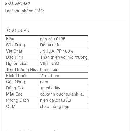
SKU:
SP1430
Loại sản phẩm:
GÁO
TỔNG QUAN
Kiểu
gáo sâu 6135
Sửa Dụng
Để tại nhà
Vật Chất
, NHỰA ,PP 100%
Đặc Tính
Thân thiện với môi trường
Nguồn Gốc
VIỆT NAM
Tên Thương Hiệu
thành luân
Kích Thước
15 x 11 cm
Cân Nặng
gam
Đóng Gói
10 cái/ dây
Màu Sắc
đỏ,xanh dương,xanh lá,
Phong Cách
hiện đại,châu Âu
OEM
chào mừng bạn