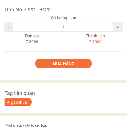
Gáo No 2222 - 6122
Số lượng mua
-
+
Đơn giá
Thành tiền
7.800₫
7.800₫
MUA HÀNG
Tag liên quan
gaonhua
Chia sẻ với bạn bè