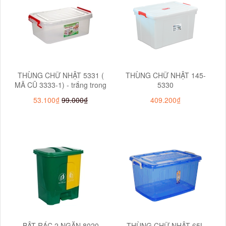
THÙNG CHỮ NHẬT 5331 (
THÙNG CHỮ NHẬT 145-
MÃ CŨ 3333-1) - trắng trong
5330
53.100₫
99.000₫
409.200₫
BẬT RÁC 2 NGĂN 8020
THÙNG CHỮ NHẬT 65L