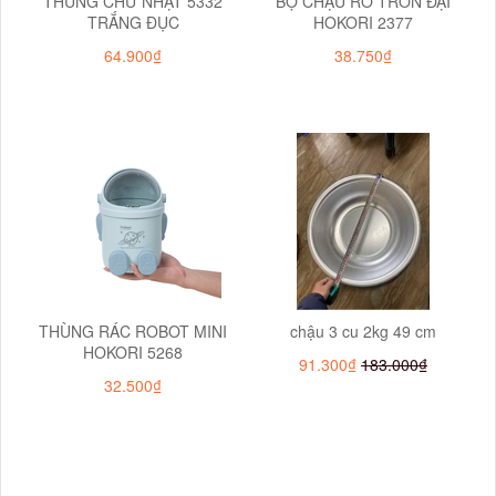
THÙNG CHỮ NHẬT 5332
BỘ CHẬU RỔ TRÒN ĐẠI
TRẮNG ĐỤC
HOKORI 2377
64.900₫
38.750₫
THÙNG RÁC ROBOT MINI
chậu 3 cu 2kg 49 cm
HOKORI 5268
91.300₫
183.000₫
32.500₫