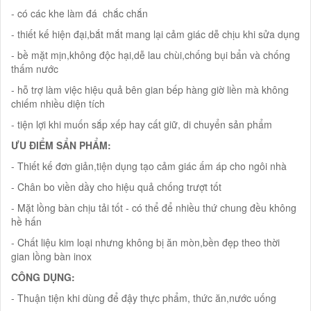
- có các khe làm đá chắc chắn
- thiết kế hiện đại,bắt mắt mang lại cảm giác dễ chịu khi sửa dụng
- bề mặt mịn,không độc hại,dễ lau chùi,chống bụi bẩn và chống
thấm nước
- hỗ trợ làm việc hiệu quả bên gian bếp hàng giờ liền mà không
chiếm nhiều diện tích
- tiện lợi khi muốn sắp xếp hay cất giữ, di chuyển sản phẩm
ƯU ĐIỂM SẨN PHẨM:
- Thiết kế đơn giản,tiện dụng tạo cảm giác ấm áp cho ngôi nhà
- Chân bo viền dầy cho hiệu quả chống trượt tốt
- Mặt lồng bàn chịu tải tốt - có thể để nhiều thứ chung đều không
hề hấn
- Chất liệu kim loại nhưng không bị ăn mòn,bền đẹp theo thời
gian lồng bàn inox
CÔNG DỤNG:
- Thuận tiện khi dùng để đậy thực phẩm, thức ăn,nước uống