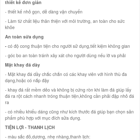
thiết kế đơn giản
- thiết kế nhỏ gọn, dễ dàng vận chuyển
- Làm từ chất liệu thân thiện với môi trường, an toàn cho sức
khỏe
An toàn sửa dụng
-
có độ cong thuận tiện cho người sử dụng,tiết kiệm không gian
- góc bo an toàn tránh xây xát cho người dùng nếu lỡ va phải
Mặt khay đá dày
- Mặt khay đá dầy chắc chắn có các khay viên với hình thù đa
dạng,hoặc có nắp đậy
- khay đá rất mềm dẻo và không bị cứng ròn khi làm đá giúp lấy
đá ra rột cách nhanh tróng thuận tiện,không cần phải đập nhỏ đá
ra
- có nhiều khiểu dáng cũng như kích thước đá giúp bạn chọn sản
phẩm phù hợp với mục đích sửa dụng.
TIỆN LỢI - THANH LỊCH
- màu sắc đỏ,dương, nhẹ nhàng,thanh lịch: