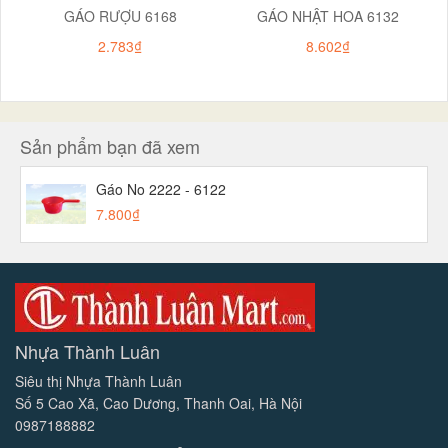
GÁO RƯỢU 6168
GÁO NHẬT HOA 6132
2.783₫
8.602₫
Sản phẩm bạn đã xem
Gáo No 2222 - 6122
7.800₫
Nhựa Thành Luân
Siêu thị Nhựa Thành Luân
Số 5 Cao Xã, Cao Dương, Thanh Oai, Hà Nội
0987188882