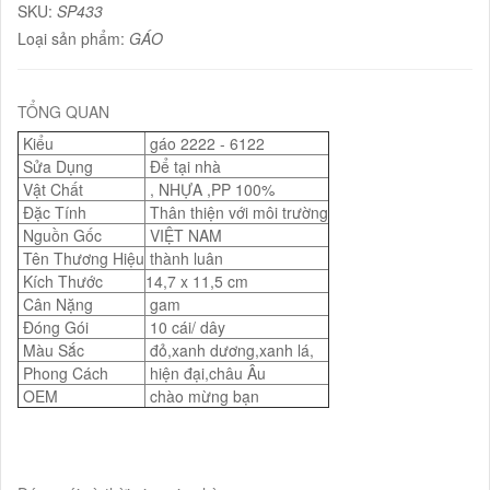
SKU:
SP433
Loại sản phẩm:
GÁO
TỔNG QUAN
Kiểu
gáo 2222 - 6122
Sửa Dụng
Để tại nhà
Vật Chất
, NHỰA ,PP 100%
Đặc Tính
Thân thiện với môi trường
Nguồn Gốc
VIỆT NAM
Tên Thương Hiệu
thành luân
Kích Thước
14,7 x 11,5 cm
Cân Nặng
gam
Đóng Gói
10 cái/ dây
Màu Sắc
đỏ,xanh dương,xanh lá,
Phong Cách
hiện đại,châu Âu
OEM
chào mừng bạn