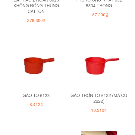
KHÔNG ĐÓNG THÙNG
5334 TRONG
CATTON
187.200₫
278.300₫
GÁO TO 6123
GÁO TRƠN TO 6122 (MÃ CŨ
2222)
8.412₫
10.310₫