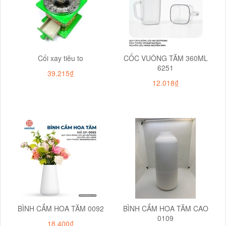
Cối xay tiêu to
CỐC VUÔNG TĂM 360ML
6251
39.215₫
12.018₫
BÌNH CẮM HOA TĂM 0092
BÌNH CẮM HOA TĂM CAO
0109
18.400₫