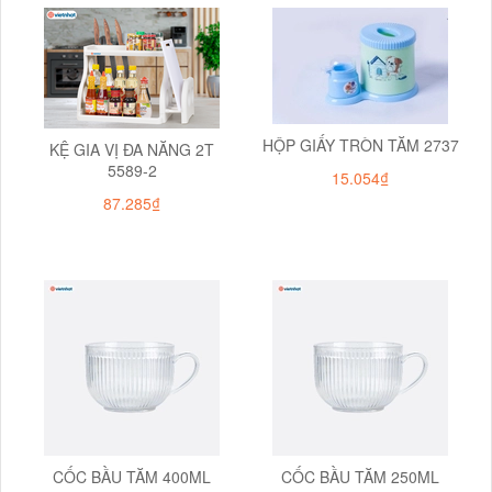
HỘP GIẤY TRÒN TĂM 2737
KỆ GIA VỊ ĐA NĂNG 2T
5589-2
15.054₫
87.285₫
CỐC BẦU TĂM 400ML
CỐC BẦU TĂM 250ML