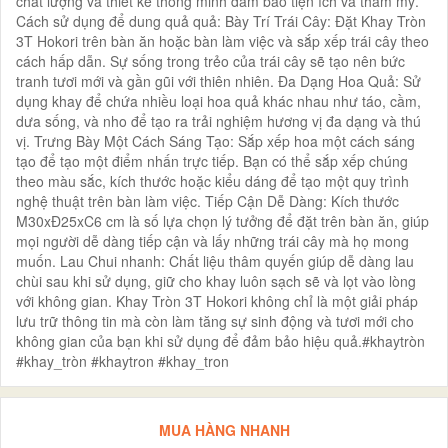
chất lượng và thiết kế thông minh đảm bảo tiện ích và thẩm mỹ.
Cách sử dụng để dung quả quả: Bày Trí Trái Cây: Đặt Khay Tròn
3T Hokori trên bàn ăn hoặc bàn làm việc và sắp xếp trái cây theo
cách hấp dẫn. Sự sống trong trẻo của trái cây sẽ tạo nên bức
tranh tươi mới và gần gũi với thiên nhiên. Đa Dạng Hoa Quả: Sử
dụng khay để chứa nhiều loại hoa quả khác nhau như táo, cầm,
dưa sống, và nho để tạo ra trải nghiệm hương vị đa dạng và thú
vị. Trưng Bày Một Cách Sáng Tạo: Sắp xếp hoa một cách sáng
tạo để tạo một điểm nhấn trực tiếp. Bạn có thể sắp xếp chúng
theo màu sắc, kích thước hoặc kiểu dáng để tạo một quy trình
nghệ thuật trên bàn làm việc. Tiếp Cận Dễ Dàng: Kích thước
M30xĐ25xC6 cm là số lựa chọn lý tưởng để đặt trên bàn ăn, giúp
mọi người dễ dàng tiếp cận và lấy những trái cây mà họ mong
muốn. Lau Chui nhanh: Chất liệu thâm quyến giúp dễ dàng lau
chùi sau khi sử dụng, giữ cho khay luôn sạch sẽ và lọt vào lòng
với không gian. Khay Tròn 3T Hokori không chỉ là một giải pháp
lưu trữ thông tin mà còn làm tăng sự sinh động và tươi mới cho
không gian của bạn khi sử dụng để đảm bảo hiệu quả.#khaytròn
#khay_tròn #khaytron #khay_tron
MUA HÀNG NHANH