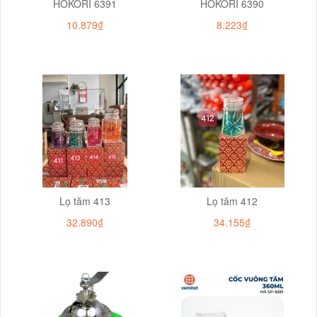
HOKORI 6391
HOKORI 6390
10.879₫
8.223₫
Lọ tăm 413
Lọ tăm 412
32.890₫
34.155₫