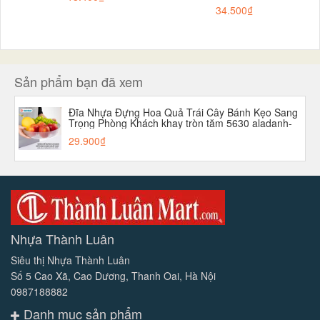
34.500₫
Sản phẩm bạn đã xem
Đĩa Nhựa Đựng Hoa Quả Trái Cây Bánh Kẹo Sang
Trọng Phòng Khách khay tròn tăm 5630 aladanh-
net-vn
29.900₫
Nhựa Thành Luân
Siêu thị Nhựa Thành Luân
Số 5 Cao Xã, Cao Dương, Thanh Oai, Hà Nội
0987188882
Danh mục sản phẩm