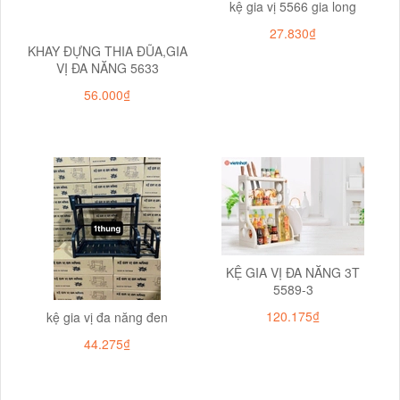
kệ gia vị 5566 gia long
27.830₫
KHAY ĐỰNG THIA ĐŨA,GIA
VỊ ĐA NĂNG 5633
56.000₫
KỆ GIA VỊ ĐA NĂNG 3T
5589-3
120.175₫
kệ gia vị đa năng đen
44.275₫