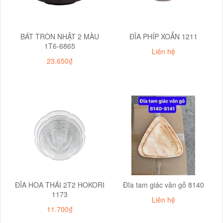
BÁT TRÒN NHẬT 2 MÀU
ĐĨA PHÍP XOẮN 1211
1T6-6865
Liên hệ
23.650₫
ĐĨA HOA THÁI 2T2 HOKORI
Đĩa tam giác vân gỗ 8140
1173
Liên hệ
11.700₫