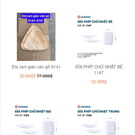
Đĩa tam giác vân gỗ 8141
ĐĨA PHÍP CHỮ NHẬT BÉ
1147
20.600₫
77.000₫
12.350₫