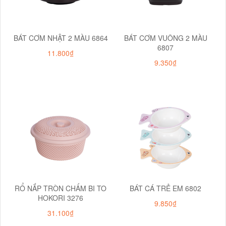
BÁT CƠM NHẬT 2 MÀU 6864
BÁT CƠM VUÔNG 2 MÀU
6807
11.800₫
9.350₫
RỔ NẮP TRÒN CHẤM BI TO
BÁT CÁ TRẺ EM 6802
HOKORI 3276
9.850₫
31.100₫