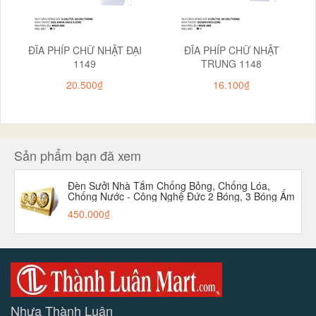
ĐĨA PHÍP CHỮ NHẬT ĐẠI
ĐĨA PHÍP CHỮ NHẬT
1149
TRUNG 1148
20.500₫
16.100₫
Sản phẩm bạn đã xem
Đèn Sưởi Nhà Tắm Chống Bỏng, Chống Lóa,
Chống Nước - Công Nghệ Đức 2 Bóng, 3 Bóng Ấm
Nhanh aladanh-net-vn
450.000₫
Nhựa Thành Luân