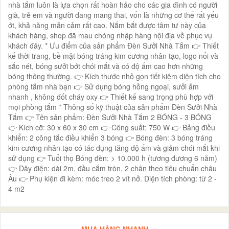
nhà tắm luôn là lựa chọn rất hoàn hảo cho các gia đình có người
già, trẻ em và người đang mang thai, vốn là những cơ thể rất yếu
ớt, khả năng mẫn cảm rất cao. Nắm bắt được tâm tư này của
khách hàng, shop đã mau chóng nhập hàng nội địa về phục vụ
khách đây. * Ưu điểm của sản phẩm Đèn Sưởi Nhà Tắm 👉 Thiết
kế thời trang, bề mặt bóng tráng kim cương nhân tạo, logo nổi và
sắc nét, bóng sưởi bớt chói mắt và có độ ấm cao hơn những
bóng thông thường. 👉 Kích thước nhỏ gọn tiết kiệm diện tích cho
phòng tắm nhà bạn 👉 Sử dụng bóng hồng ngoại, sưởi ấm
nhanh , không đốt cháy oxy 👉 Thiết kế sang trọng phù hợp với
mọi phòng tắm * Thông số kỹ thuật của sản phẩm Đèn Sưởi Nhà
Tắm 👉 Tên sản phẩm: Đèn Sưởi Nhà Tắm 2 BÓNG - 3 BÓNG
👉 Kích cỡ: 30 x 60 x 30 cm 👉 Công suất: 750 W 👉 Bảng điều
khiển: 2 công tắc điều khiển 3 bóng 👉 Bóng đèn: 3 bóng tráng
kim cương nhân tạo có tác dụng tăng độ ấm và giảm chói mắt khi
sử dụng 👉 Tuổi thọ Bóng đèn: > 10.000 h (tương đương 6 năm)
👉 Dây điện: dài 2m, đầu cắm tròn, 2 chân theo tiêu chuẩn châu
Âu 👉 Phụ kiện đi kèm: móc treo 2 vít nở. Diện tích phòng: từ 2 -
4 m2
MUA HÀNG NHANH