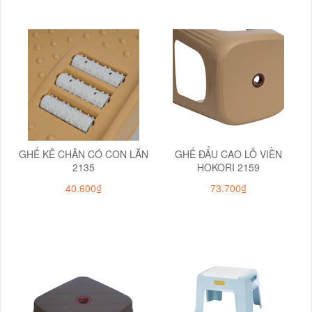
GHẾ KÊ CHÂN CÓ CON LĂN
GHẾ ĐẨU CAO LỖ VIỀN
2135
HOKORI 2159
40.600₫
73.700₫