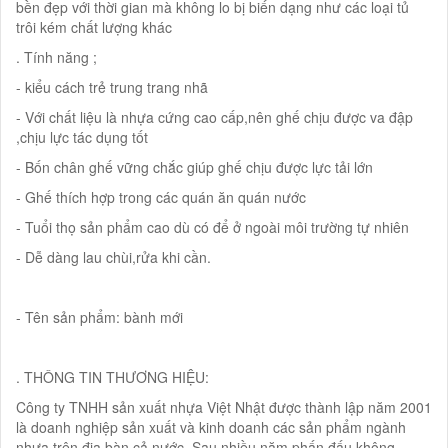
bền đẹp với thời gian mà không lo bị biến dạng như các loại tủ
trôi kém chất lượng khác
. Tính năng ;
- kiểu cách trẻ trung trang nhã
- Với chất liệu là nhựa cứng cao cấp,nên ghế chịu được va đập
,chịu lực tác dụng tốt
- Bốn chân ghế vững chắc giúp ghế chịu được lực tải lớn
- Ghế thích hợp trong các quán ăn quán nước
- Tuổi thọ sản phẩm cao dù có để ở ngoài môi trường tự nhiên
- Dễ dàng lau chùi,rửa khi cần.
- Tên sản phẩm: bành mới
. THÔNG TIN THƯƠNG HIỆU:
Công ty TNHH sản xuất nhựa Việt Nhật được thành lập năm 2001
là doanh nghiệp sản xuất và kinh doanh các sản phẩm ngành
nhựa trên địa bàn cả nước. Sau nhiều năm phấn đấu không