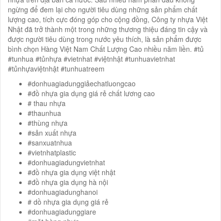
ngừng để đem lại cho người tiêu dùng những sản phẩm chất
lượng cao, tích cực đóng góp cho cộng đồng, Công ty nhựa Việt
Nhật đã trở thành một trong những thương thiệu đáng tin cậy và
được người tiêu dùng trong nước yêu thích, là sản phẩm được
bình chọn Hàng Việt Nam Chất Lượng Cao nhiều năm liền. #tủ
#tunhua #tủnhựa #vietnhat #việtnhật #tunhuavietnhat
#tủnhựaviệtnhật #tunhuatreem
#donhuagiadunggiảechatluongcao
#đồ nhựa gia dụng giá rẻ chất lương cao
# thau nhựa
#thaunhua
#thùng nhựa
#sản xuất nhựa
#sanxuatnhua
#vietnhatplastic
#donhuagiadungvietnhat
#đồ nhựa gia dụng việt nhật
#đồ nhựa gia dụng hà nội
#donhuagiadunghanoi
# dồ nhựa gia dụng giá rẻ
#donhuagiadunggiare