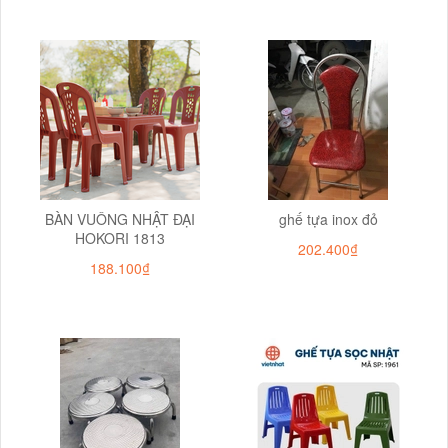
BÀN VUÔNG NHẬT ĐẠI
ghế tựa inox đỏ
HOKORI 1813
202.400₫
188.100₫