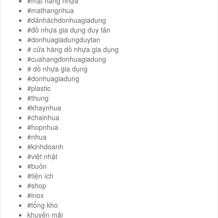
#mặt hàng nhựa
#mathangnhua
#dánháchdonhuagiadung
#đồ nhựa gia dụng duy tân
#donhuagiadungduytan
# cửa hàng dồ nhựa gia dụng
#cuahangdonhuagiadung
# dồ nhựa gia dụng
#donhuagiadung
#plastic
#thung
#khaynhua
#chainhua
#hopnhua
#nhua
#kinhdoanh
#việt nhật
#buôn
#tiện ích
#shop
#inox
#tổng kho
khuyến mãi