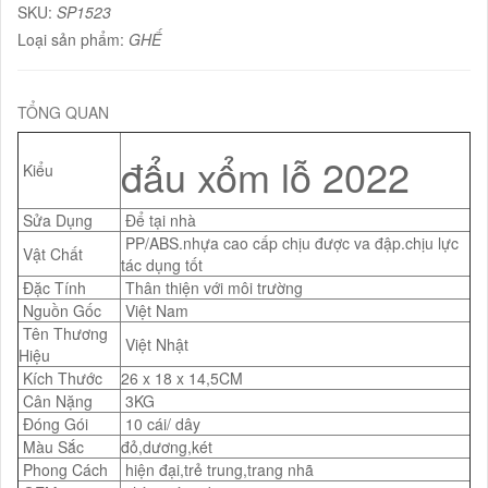
SKU:
SP1523
Loại sản phẩm:
GHẾ
TỔNG QUAN
đẩu xổm lỗ 2022
Kiểu
Sửa Dụng
Để tại nhà
PP/ABS.nhựa cao cấp chịu được va đập.chịu lực
Vật Chất
tác dụng tốt
Đặc Tính
Thân thiện với môi trường
Nguồn Gốc
Việt Nam
Tên Thương
Việt Nhật
Hiệu
Kích Thước
26 x 18 x 14,5CM
Cân Nặng
3KG
Đóng Gói
10 cái/ dây
Màu Sắc
đỏ,dương,két
Phong Cách
hiện đại,trẻ trung,trang nhã