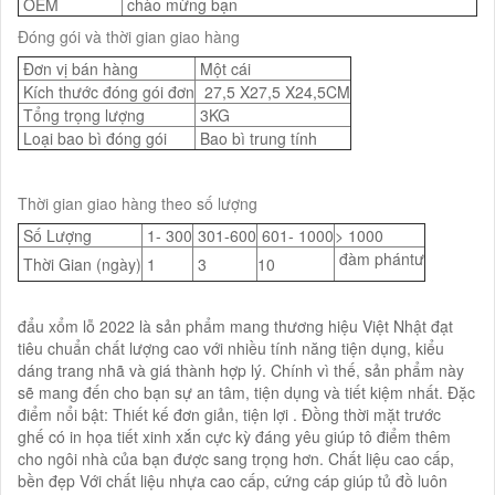
OEM
chào mừng bạn
Đóng gói và thời gian giao hàng
Đơn vị bán hàng
Một cái
Kích thước đóng gói đơn
27,5 X27,5 X24,5CM
Tổng trọng lượng
3KG
Loại bao bì đóng gói
Bao bì trung tính
Thời gian giao hàng theo số lượng
Số Lượng
1- 300
301-600
601- 1000
> 1000
đàm phántư
Thời Gian (ngày)
1
3
10
đẩu xổm lỗ 2022 là sản phẩm mang thương hiệu Việt Nhật đạt
tiêu chuẩn chất lượng cao với nhiều tính năng tiện dụng, kiểu
dáng trang nhã và giá thành hợp lý. Chính vì thế, sản phẩm này
sẽ mang đến cho bạn sự an tâm, tiện dụng và tiết kiệm nhất. Đặc
điểm nổi bật: Thiết kế đơn giản, tiện lợi . Đồng thời mặt trước
ghế có in họa tiết xinh xắn cực kỳ đáng yêu giúp tô điểm thêm
cho ngôi nhà của bạn được sang trọng hơn. Chất liệu cao cấp,
bền đẹp Với chất liệu nhựa cao cấp, cứng cáp giúp tủ đồ luôn