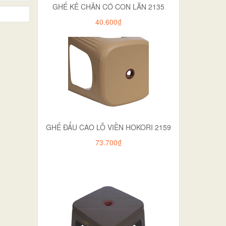
GHẾ KÊ CHÂN CÓ CON LĂN 2135
40.600₫
GHẾ ĐẨU CAO LỖ VIỀN HOKORI 2159
73.700₫