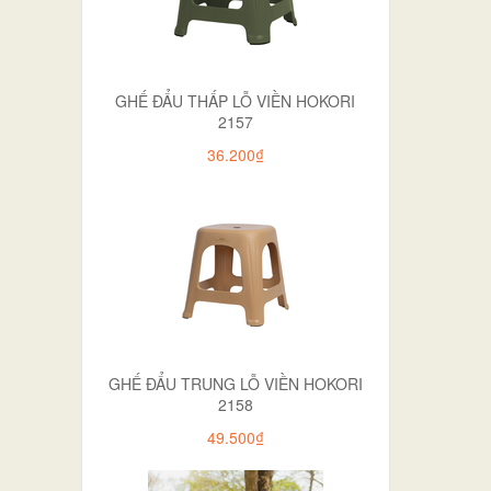
GHẾ ĐẨU THẤP LỖ VIỀN HOKORI
2157
36.200₫
GHẾ ĐẨU TRUNG LỖ VIỀN HOKORI
2158
49.500₫