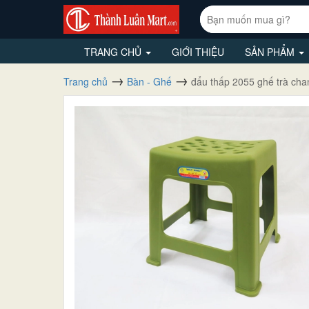
TRANG CHỦ
GIỚI THIỆU
SẢN PHẨM
Trang chủ
Bàn - Ghế
đẩu thấp 2055 ghế trà cha