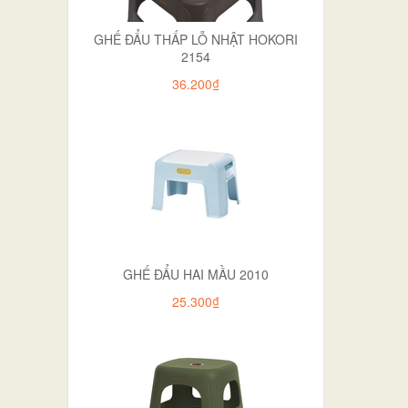
GHẾ ĐẨU THẤP LỖ NHẬT HOKORI
2154
36.200₫
GHẾ ĐẨU HAI MẦU 2010
25.300₫