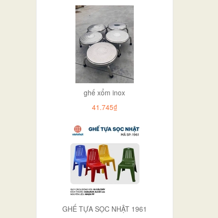
ghế xổm inox
41.745₫
GHẾ TỰA SỌC NHẬT 1961