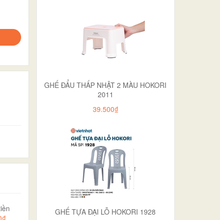
GHẾ ĐẨU THẤP NHẬT 2 MÀU HOKORI
2011
39.500₫
iền
GHẾ TỰA ĐẠI LỖ HOKORI 1928
0₫