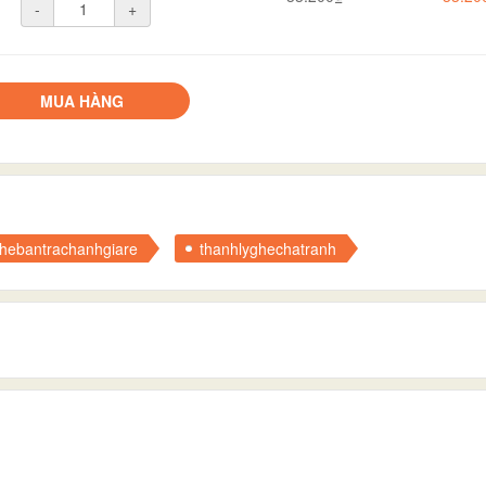
-
+
MUA HÀNG
hebantrachanhgiare
thanhlyghechatranh