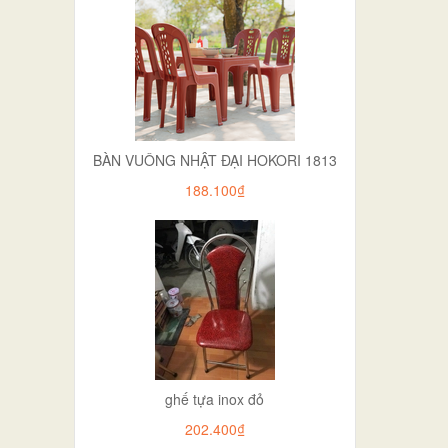
BÀN VUÔNG NHẬT ĐẠI HOKORI 1813
188.100₫
ghế tựa inox đỏ
202.400₫