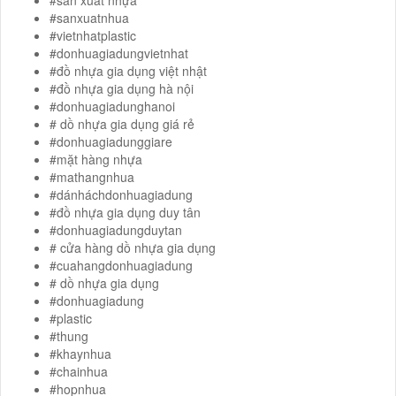
#sanxuatnhua
#vietnhatplastic
#donhuagiadungvietnhat
#đồ nhựa gia dụng việt nhật
#đồ nhựa gia dụng hà nội
#donhuagiadunghanoi
# dồ nhựa gia dụng giá rẻ
#donhuagiadunggiare
#mặt hàng nhựa
#mathangnhua
#dánháchdonhuagiadung
#đồ nhựa gia dụng duy tân
#donhuagiadungduytan
# cửa hàng dồ nhựa gia dụng
#cuahangdonhuagiadung
# dồ nhựa gia dụng
#donhuagiadung
#plastic
#thung
#khaynhua
#chainhua
#hopnhua