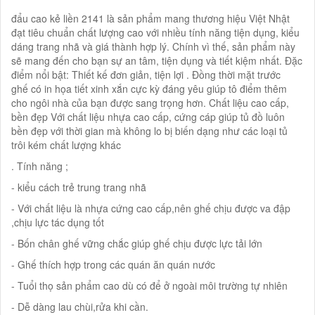
đẩu cao kẻ liền 2141 là sản phẩm mang thương hiệu Việt Nhật
đạt tiêu chuẩn chất lượng cao với nhiều tính năng tiện dụng, kiểu
dáng trang nhã và giá thành hợp lý. Chính vì thế, sản phẩm này
sẽ mang đến cho bạn sự an tâm, tiện dụng và tiết kiệm nhất. Đặc
điểm nổi bật: Thiết kế đơn giản, tiện lợi . Đồng thời mặt trước
ghế có in họa tiết xinh xắn cực kỳ đáng yêu giúp tô điểm thêm
cho ngôi nhà của bạn được sang trọng hơn. Chất liệu cao cấp,
bền đẹp Với chất liệu nhựa cao cấp, cứng cáp giúp tủ đồ luôn
bền đẹp với thời gian mà không lo bị biến dạng như các loại tủ
trôi kém chất lượng khác
. Tính năng ;
- kiểu cách trẻ trung trang nhã
- Với chất liệu là nhựa cứng cao cấp,nên ghế chịu được va đập
,chịu lực tác dụng tốt
- Bốn chân ghế vững chắc giúp ghế chịu được lực tải lớn
- Ghế thích hợp trong các quán ăn quán nước
- Tuổi thọ sản phẩm cao dù có để ở ngoài môi trường tự nhiên
- Dễ dàng lau chùi,rửa khi cần.