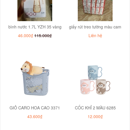
bình nước 1.7L YZH 35 vàng
giấy rút treo tường màu cam
46.000₫
115.000₫
Liên hệ
GIỎ CARO HOA CAO 3371
CỐC KHỈ 2 MÀU 6285
43.600₫
12.000₫