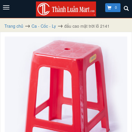
0
Trang chủ
Ca - Cốc - Ly
đẩu cao mặt trời lỗ 2141