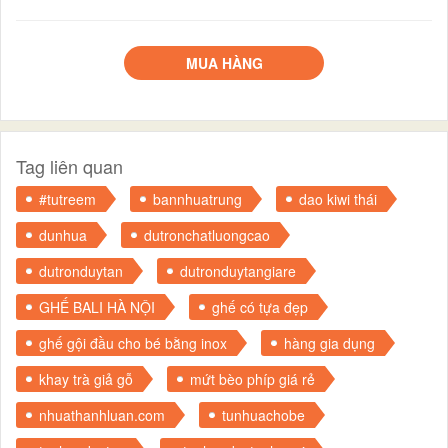
MUA HÀNG
Tag liên quan
#tutreem
bannhuatrung
dao kiwi thái
dunhua
dutronchatluongcao
dutronduytan
dutronduytangiare
GHẾ BALI HÀ NỘI
ghế có tựa đẹp
ghế gội đầu cho bé bằng inox
hàng gia dụng
khay trà giả gỗ
mứt bèo phíp giá rẻ
nhuathanhluan.com
tunhuachobe