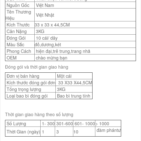
Nguồn Gốc
Việt Nam
Tên Thương
Việt Nhật
Hiệu
Kích Thước
33 x 33 x 44,5CM
Cân Nặng
3KG
Đóng Gói
10 cái/ dây
Màu Sắc
đỏ,dương,két
Phong Cách
hiện đại,trẻ trung,trang nhã
OEM
chào mừng bạn
Đóng gói và thời gian giao hàng
Đơn vị bán hàng
Một cái
Kích thước đóng gói đơn
33 X33 X44,5CM
Tổng trọng lượng
3KG
Loại bao bì đóng gói
Bao bì trung tính
Thời gian giao hàng theo số lượng
Số Lượng
1- 300
301-600
601- 1000
> 1000
đàm phántư
Thời Gian (ngày)
1
3
10