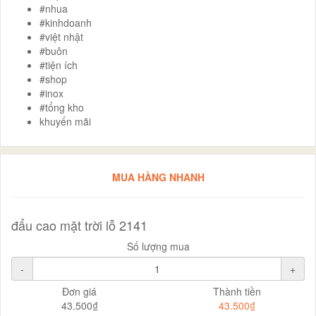
#nhua
#kinhdoanh
#việt nhật
#buôn
#tiện ích
#shop
#inox
#tổng kho
khuyến mãi
MUA HÀNG NHANH
đẩu cao mặt trời lỗ 2141
Số lượng mua
-
+
Đơn giá
Thành tiền
43.500₫
43.500₫