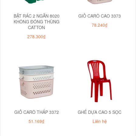
BẬT RÁC 2 NGĂN 8020
GIỎ CARÔ CAO 3373
KHÔNG ĐÓNG THÙNG
78.240₫
CATTON
278.300₫
GIỎ CARÔ THẤP 3372
GHẾ DỰA CAO 5 SỌC
51.169₫
Liên hệ